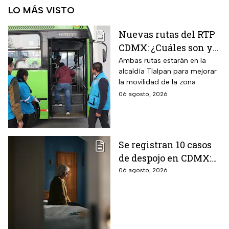
LO MÁS VISTO
Nuevas rutas del RTP
CDMX: ¿Cuáles son y
con qué estaciones
Ambas rutas estarán en la
alcaldía Tlalpan para mejorar
del Metrobús
la movilidad de la zona
conectan?
06 agosto, 2026
Se registran 10 casos
de despojo en CDMX:
adultos mayores son
06 agosto, 2026
las principales
víctimas