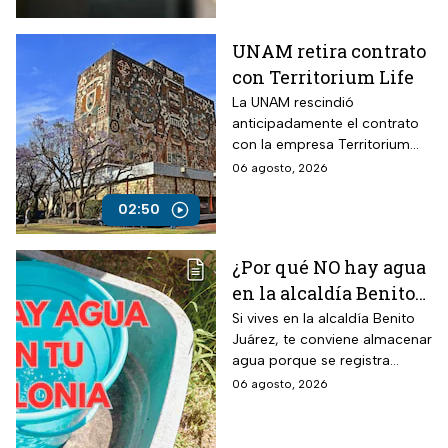
UNAM retira contrato
con Territorium Life
La UNAM rescindió
anticipadamente el contrato
con la empresa Territorium
Life, encargada del examen
06 agosto, 2026
de ingreso a licenciatura.
02:50
¿Por qué NO hay agua
en la alcaldía Benito
Juárez? Lista de
Si vives en la alcaldía Benito
Juárez, te conviene almacenar
colonias afectadas
agua porque se registra
hasta el viernes
suspensión del suministro por
06 agosto, 2026
más de 48 horas.