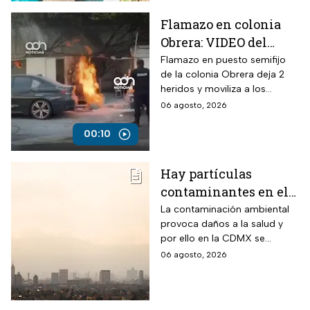
Flamazo en colonia
Obrera: VIDEO del
siniestro en puesto
Flamazo en puesto semifijo
de la colonia Obrera deja 2
semifijo que dejó
heridos y moviliza a los
heridos
servicios de emergencia en
06 agosto, 2026
Isabel la Católica y
Chimalpopoca.
00:10
Hay partículas
contaminantes en el
ambiente; así está la
La contaminación ambiental
provoca daños a la salud y
calidad del aire hoy
por ello en la CDMX se
en CDMX
monitorea la calidad del aire
06 agosto, 2026
para en caso de ser necesario
activar la Fase 1 de
Contingencia Ambiental.