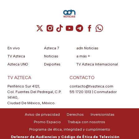
Cuenta de X / Twitter (se abre en una nuev
Cuenta de Instagram (se abre en una n
Cuenta de TikTok (se abre en una
Cuenta de YouTube (se abre 
Cuenta de Telegram (se a
Cuenta de Facebook 
Cuenta de Whats
En vivo
Azteca 7
adn Noticias
TV Azteca
Noticias
a más +
Azteca UNO
Deportes
TV Azteca Internacional
TV AZTECA
CONTACTO
Periférico Sur 4121,
contacto@tvazteca.com
Col. Fuentes Del Pedregal, C.P.
55 1720 1313
|
Conmutador
14140,
Ciudad De México, México.
Aviso de privacidad
Derechos
Inversionistas
Promo Espacio
Trabaja con nosotros
Programa de ética, integridad y cumplimiento
Defensor de Audiencias y Código de Ética de Televisión