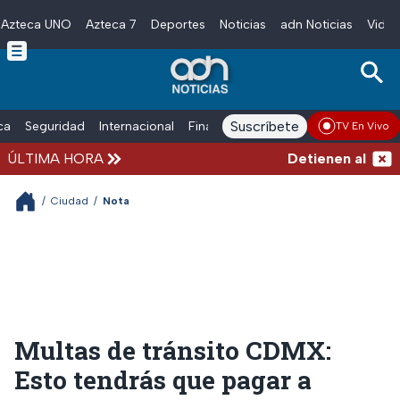
Azteca UNO
Azteca 7
Deportes
Noticias
adn Noticias
Video
Skip to main content
Suscríbete
ica
Seguridad
Internacional
Finanzas
adn Noticias Radio
Esp
TV En Vivo
ÚLTIMA HORA
Detienen al exgob
/
Ciudad
/
Nota
Multas de tránsito CDMX:
Esto tendrás que pagar a