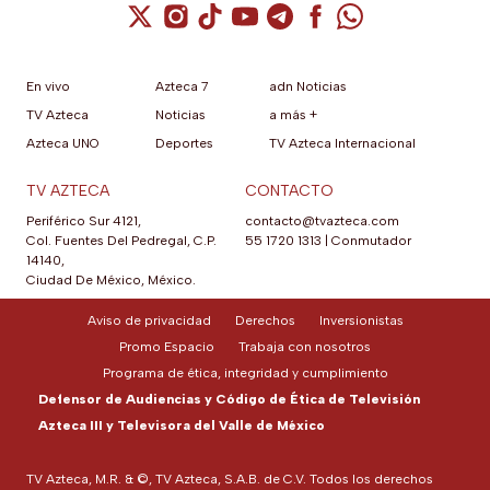
Cuenta de X / Twitter (se abre en una nuev
Cuenta de Instagram (se abre en una n
Cuenta de TikTok (se abre en una
Cuenta de YouTube (se abre 
Cuenta de Telegram (se a
Cuenta de Facebook 
Cuenta de Whats
En vivo
Azteca 7
adn Noticias
TV Azteca
Noticias
a más +
Azteca UNO
Deportes
TV Azteca Internacional
TV AZTECA
CONTACTO
Periférico Sur 4121,
contacto@tvazteca.com
Col. Fuentes Del Pedregal, C.P.
55 1720 1313
|
Conmutador
14140,
Ciudad De México, México.
Aviso de privacidad
Derechos
Inversionistas
Promo Espacio
Trabaja con nosotros
Programa de ética, integridad y cumplimiento
Defensor de Audiencias y Código de Ética de Televisión
Azteca III y Televisora del Valle de México
TV Azteca, M.R. & ©, TV Azteca, S.A.B. de C.V. Todos los derechos