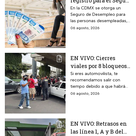
registro para el Seguro
de Desempleo en
En la CDMX se otorga un
Seguro de Desempleo para
CDMX que da 3 mil
las personas desempleadas,
566 pesos
así que si perdiste tu trabajo
06 agosto, 2026
te decimos cómo inscribirte
para recibir el apoyo.
EN VIVO: Cierres
viales por 8 bloqueos
en CDMX hoy
Si eres automovilista, te
recomendamos salir con
tiempo debido a que habrá
cierres viales por
06 agosto, 2026
manifestaciones y bloqueos
en varias alcaldías de CDMX.
EN VIVO: Retrasos en
las línea 1, A y B del