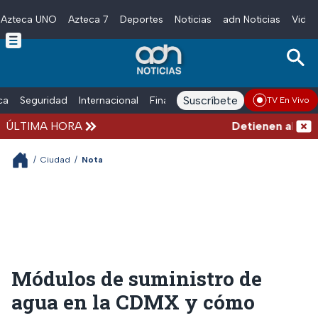
Azteca UNO
Azteca 7
Deportes
Noticias
adn Noticias
Video
Skip to main content
Suscríbete
ica
Seguridad
Internacional
Finanzas
adn Noticias Radio
Esp
TV En Vivo
ÚLTIMA HORA
Detienen al exgob
/
Ciudad
/
Nota
Módulos de suministro de
agua en la CDMX y cómo