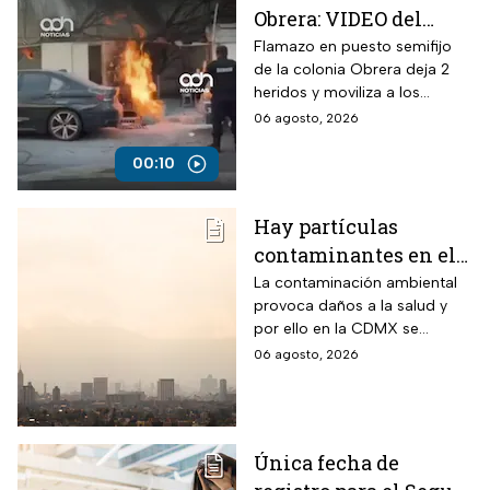
Obrera: VIDEO del
siniestro en puesto
Flamazo en puesto semifijo
de la colonia Obrera deja 2
semifijo que dejó
heridos y moviliza a los
heridos
servicios de emergencia en
06 agosto, 2026
Isabel la Católica y
Chimalpopoca.
00:10
Hay partículas
contaminantes en el
ambiente; así está la
La contaminación ambiental
provoca daños a la salud y
calidad del aire hoy
por ello en la CDMX se
en CDMX
monitorea la calidad del aire
06 agosto, 2026
para en caso de ser necesario
activar la Fase 1 de
Contingencia Ambiental.
Única fecha de