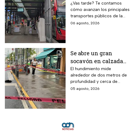
Metro CDMX;
¿Vas tarde? Te contamos
cómo avanzan los principales
Metrobús sin
transportes públicos de la
contratiempos hoy
capital durante este jueves.
06 agosto, 2026
jueves 6 de agosto
Se abre un gran
socavón en calzada
Taxqueña tras paso de
El hundimiento mide
alrededor de dos metros de
Trolebús
profundidad y cerca de
cuatro metros de diámetro.
05 agosto, 2026