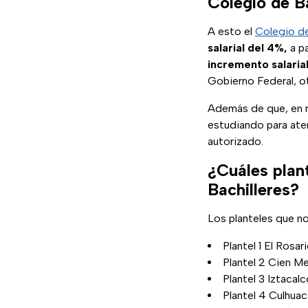
Colegio de B
A esto el
Colegio de
salarial del 4%,
a pa
incremento salarial
Gobierno Federal, o
Además de que, en r
estudiando para aten
autorizado.
¿Cuáles plant
Bachilleres?
Los planteles que no
Plantel 1 El Rosa
Plantel 2 Cien M
Plantel 3 Iztacal
Plantel 4 Culhua