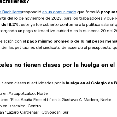
achilleres?
 Bachilleres
respondió
en un comunicado
que formuló
propues
rtir del 16 de noviembre de 2023, para los trabajadores y que 
 del 8.2%,
este ya fue cubierto conforme a la política salarial 
torgando un pago retroactivo cubierto en la quincena 20 del 2
elación con el
pago mínimo promedio de 16 mil pesos mens
der las peticiones del sindicato de acuerdo al presupuesto qu
eles no tienen clases por la huelga en el
 tienen clases ni actividades por la
huelga en el Colegio de B
rio en Azcapotzalco, Norte
etros “Elisa Acuña Rossetti” en la Gustavo A. Madero, Norte
co en Iztacalco, Centro
cán “Lázaro Cardenas”, Coyoacán, Sur