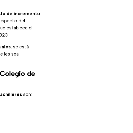
ta de incremento
respecto del
que establece el
023.
uales
, se está
e les sea
 Colegio de
achilleres
son: