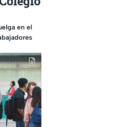
 Colegio
uelga en el
abajadores