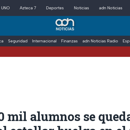
a UNO
Azteca 7
Deportes
Noticias
adn Noticias
ica
Seguridad
Internacional
Finanzas
adn Noticias Radio
Esp
0 mil alumnos se qued