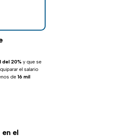
e
l del 20%
y que se
iparar el salario
menos de
16 mil
 en el