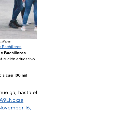
chilleres
 Bachilleres
,
e Bachilleres
stitución educativo
o a
casi 100 mil
uelga, hasta el
4fA9LNoxza
November 16,