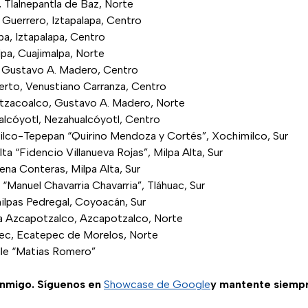
e, Tlalnepantla de Baz, Norte
 Guerrero, Iztapalapa, Centro
apa, Iztapalapa, Centro
lpa, Cuajimalpa, Norte
, Gustavo A. Madero, Centro
uerto, Venustiano Carranza, Centro
 Atzacoalco, Gustavo A. Madero, Norte
alcóyotl, Nezahualcóyotl, Centro
milco-Tepepan “Quirino Mendoza y Cortés”, Xochimilco, Sur
lta “Fidencio Villanueva Rojas”, Milpa Alta, Sur
ena Conteras, Milpa Alta, Sur
c “Manuel Chavarria Chavarria”, Tláhuac, Sur
milpas Pedregal, Coyoacán, Sur
aca Azcapotzalco, Azcapotzalco, Norte
pec, Ecatepec de Morelos, Norte
alle “Matias Romero”
nmigo. Síguenos en
Showcase de Google
y mantente siempr