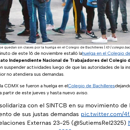
e quedan sin clases por la huelga en el Colegio de Bachilleres
|
IG | colegio.ba
minuto de este 16 de noviembre estalló la
huelga en el Colegio de
cato Independiente Nacional de Trabajadores del Colegio d
n suspender actividades luego de que las autoridades de la in
rior no atendiera sus demandas.
 la CDMX se fueron a huelga en el
Colegio de Bachilleres
dejand
a partir de este jueves y hasta nuevo aviso.
solidariza con el SINTCB en su movimiento de h
ento de sus justas demandas
pic.twitter.com/
elaciones Externas 23-25 (@SutiemsRel2325)