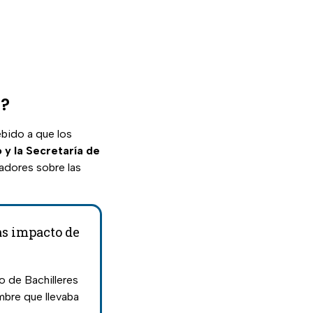
s?
ebido a que los
 y la Secretaría de
radores sobre las
as impacto de
o de Bachilleres
mbre que llevaba