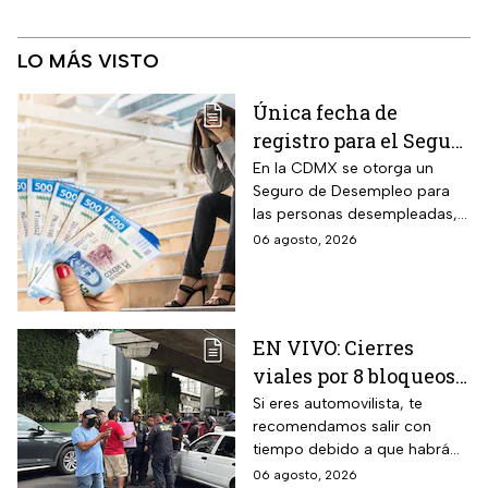
LO MÁS VISTO
Única fecha de
registro para el Seguro
de Desempleo en
En la CDMX se otorga un
Seguro de Desempleo para
CDMX que da 3 mil
las personas desempleadas,
566 pesos
así que si perdiste tu trabajo
06 agosto, 2026
te decimos cómo inscribirte
para recibir el apoyo.
EN VIVO: Cierres
viales por 8 bloqueos
en CDMX hoy
Si eres automovilista, te
recomendamos salir con
tiempo debido a que habrá
cierres viales por
06 agosto, 2026