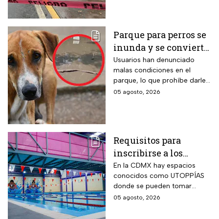
Parque para perros se
inunda y se convierte
en foco de infección;
Usuarios han denunciado
malas condiciones en el
el área canina está
parque, lo que prohíbe darle
inutilizable
un uso adecuado
05 agosto, 2026
Requisitos para
inscribirse a los
talleres de la UTOPÍA
En la CDMX hay espacios
conocidos como UTOPPÍAS
Coyoacán
donde se pueden tomar
talleres y practicar deportes y
05 agosto, 2026
habrá uno nuevo en
Coyoacán.