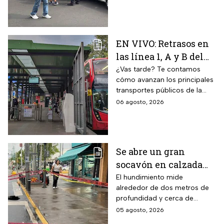
manifestaciones y bloqueos
en varias alcaldías de CDMX.
EN VIVO: Retrasos en
las línea 1, A y B del
Metro CDMX;
¿Vas tarde? Te contamos
cómo avanzan los principales
Metrobús sin
transportes públicos de la
contratiempos hoy
capital durante este jueves.
06 agosto, 2026
jueves 6 de agosto
Se abre un gran
socavón en calzada
Taxqueña tras paso de
El hundimiento mide
alrededor de dos metros de
Trolebús
profundidad y cerca de
cuatro metros de diámetro.
05 agosto, 2026