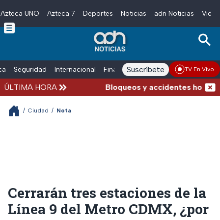
Azteca UNO
Azteca 7
Deportes
Noticias
adn Noticias
Video
Skip to main content
Suscríbete
ica
Seguridad
Internacional
Finanzas
adn Noticias Radio
Esp
TV En Vivo
ÚLTIMA HORA
Bloqueos y accidentes hoy en c
/
Ciudad
/
Nota
Cerrarán tres estaciones de la
Línea 9 del Metro CDMX, ¿por