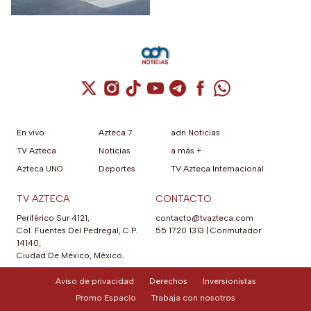
Cuenta de X / Twitter (se abre en una nuev
Cuenta de Instagram (se abre en una n
Cuenta de TikTok (se abre en una
Cuenta de YouTube (se abre 
Cuenta de Telegram (se a
Cuenta de Facebook 
Cuenta de Whats
En vivo
Azteca 7
adn Noticias
TV Azteca
Noticias
a más +
Azteca UNO
Deportes
TV Azteca Internacional
TV AZTECA
CONTACTO
Periférico Sur 4121,
contacto@tvazteca.com
Col. Fuentes Del Pedregal, C.P.
55 1720 1313
|
Conmutador
14140,
Ciudad De México, México.
Aviso de privacidad
Derechos
Inversionistas
Promo Espacio
Trabaja con nosotros