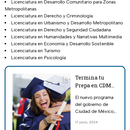
Licenciatura en Desarrollo Comunitario para Zonas
Metropolitanas
Licenciatura en Derecho y Criminología
Licenciatura en Urbanismo y Desarrollo Metropolitano
Licenciatura en Derecho y Seguridad Ciudadana
Licenciatura en Humanidades y Narrativas Multimedia
Licenciatura en Economía y Desarrollo Sostenible
Licenciatura en Turismo
Licenciatura en Psicología
Termina tu
Prepa en CDMX:
Qué es,
El nuevo programa
requisitos,
del gobierno de
fechas y todo
Ciudad de México,
del nuevo
Termina tu Prepa,
17 junio, 2024
programa
está dirigido a