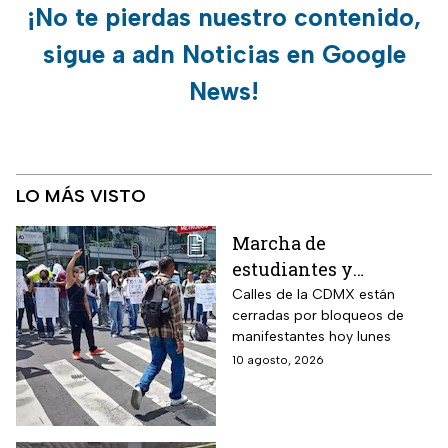
¡No te pierdas nuestro contenido,
sigue a adn Noticias en Google
News!
LO MÁS VISTO
Marcha de
estudiantes y
bloqueos hoy 10 de
Calles de la CDMX están
cerradas por bloqueos de
agosto; calles cerradas
manifestantes hoy lunes
en la CDMX minuto a
10 agosto, 2026
minuto