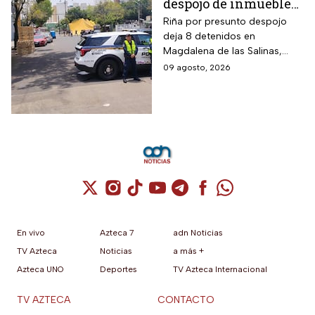
despojo de inmueble
en la GAM deja 8
Riña por presunto despojo
deja 8 detenidos en
detenidos
Magdalena de las Salinas,
GAM. Vecina denuncia intento
09 agosto, 2026
de cambiar cerraduras y
despojo; autoridades
investigan.
Cuenta de X / Twitter (se abre en una nuev
Cuenta de Instagram (se abre en una n
Cuenta de TikTok (se abre en una
Cuenta de YouTube (se abre 
Cuenta de Telegram (se a
Cuenta de Facebook 
Cuenta de Whats
En vivo
Azteca 7
adn Noticias
TV Azteca
Noticias
a más +
Azteca UNO
Deportes
TV Azteca Internacional
TV AZTECA
CONTACTO