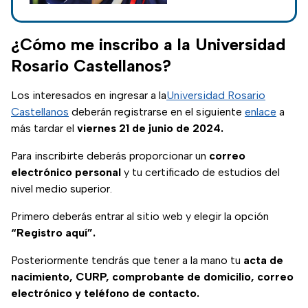
aquellas personas
que no pudieron
culminar sus
¿Cómo me inscribo a la Universidad
estudios de
Rosario Castellanos?
bachillerato.
Los interesados en ingresar a la
Universidad Rosario
Castellanos
deberán registrarse en el siguiente
enlace
a
más tardar el
viernes 21 de junio de 2024.
Para inscribirte deberás proporcionar un
correo
electrónico personal
y tu certificado de estudios del
nivel medio superior.
Primero deberás entrar al sitio web y elegir la opción
“Registro aquí”.
Posteriormente tendrás que tener a la mano tu
acta de
nacimiento, CURP, comprobante de domicilio, correo
electrónico y teléfono de contacto.