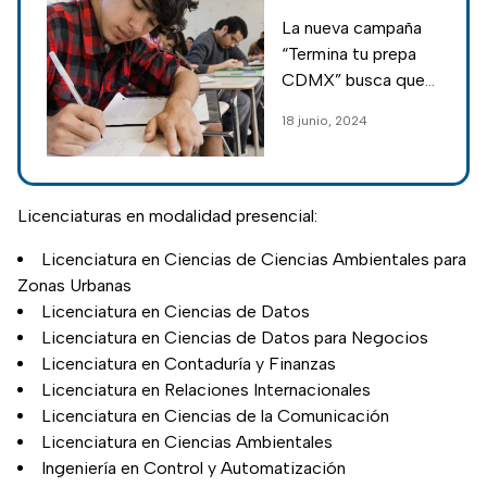
todo lo que
La nueva campaña
tienes que saber
“Termina tu prepa
sobre el
CDMX” busca que
programa
la población
18 junio, 2024
Termina tu
concluya y
Prepa CDMX
certifique sus
estudios de nivel
medio superior
Licenciaturas en modalidad presencial:
Licenciatura en Ciencias de Ciencias Ambientales para
Zonas Urbanas
Licenciatura en Ciencias de Datos
Licenciatura en Ciencias de Datos para Negocios
Licenciatura en Contaduría y Finanzas
Licenciatura en Relaciones Internacionales
Licenciatura en Ciencias de la Comunicación
Licenciatura en Ciencias Ambientales
Ingeniería en Control y Automatización