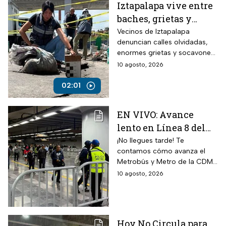
Iztapalapa vive entre
baches, grietas y
socavones
Vecinos de Iztapalapa
denuncian calles olvidadas,
enormes grietas y socavones
que representan un riesgo
10 agosto, 2026
para peatones, automovilistas
y viviendas, mientras las
02:01
autoridades no atienden las
afectaciones.
EN VIVO: Avance
lento en Línea 8 del
Metro CDMX por
¡No llegues tarde! Te
contamos cómo avanza el
lluvia; Metrobús con
Metrobús y Metro de la CDMX
estaciones cerradas
durante este lunes de lluvias
10 agosto, 2026
hoy lunes 10 de agosto
en la capital.
Hoy No Circula para