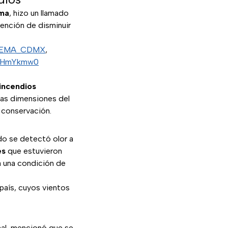
rma
, hizo un llamado
tención de disminuir
EMA_CDMX
,
PpFHmYkmw0
 incendios
las dimensiones del
 conservación.
o se detectó olor a
es
que estuvieron
 a una condición de
país, cuyos vientos
nal, mencionó que se