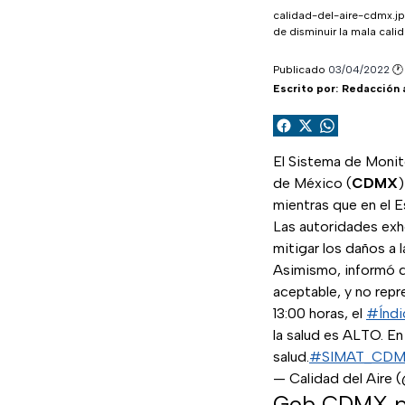
calidad-del-aire-cdmx.j
de disminuir la mala calid
Metadatos del artícul
Publicado
03/04/2022
🕐
Escrito por:
Redacción 
Compartir en Facebook
Compartir en X (Twi
Compartir en 
El Sistema de Monit
de México (
CDMX
)
mientras que en el E
Las autoridades exho
mitigar los daños a 
Asimismo, informó qu
aceptable, y no repr
13:00 horas, el
#Índ
la salud es ALTO. En
salud.
#SIMAT_CD
— Calidad del Air
Gob CDMX pid