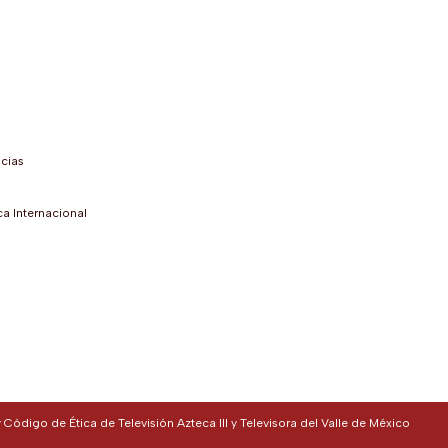
a pestaña)
nueva pestaña)
 nueva pestaña)
en una nueva pestaña)
abre en una nueva pestaña)
(se abre en una nueva pestaña)
sApp (se abre en una nueva pestaña)
icias
a Internacional
Código de Ética de Televisión Azteca III y Televisora del Valle de México