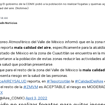
pg
El gobierno de la CDMX pidió a la población no realizar fogatas y quemas ag
ad del aire.
(Notimex)
o
14:44
adn Noticias
tter)
WhatsApp
oreo Atmosférico del Valle de México informó que en la zona 
 reporta
mala calidad del aire
, específicamente para la alcald
stado de México en la zona de Cuautitlán se encuentra en la m
rtaron a la población de estas zonas reducir las actividades al a
la salud que podrían presentarse.
e para el resto de la zona del Valle de México la
mala calidad
esenta riesgo en la salud de las personas.
iceAIREYSALUD
reporta, en
#Tepotzotlán
la
#CalidadDelAire
 el resto de la
#ZMVM
es ACEPTABLE el riesgo es MODERAD
MX
e (@Aire_CDMX)
April 3, 2022
e no realizar fogatas para evitar incen