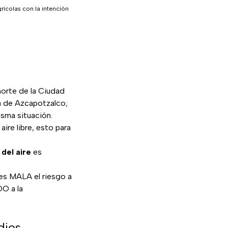
rícolas con la intención
norte de la Ciudad
ía de Azcapotzalco;
isma situación.
ire libre, esto para
 del aire
es
es MALA el riesgo a
O a la
dios