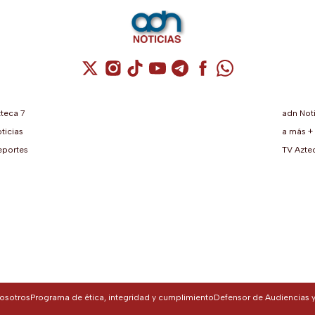
Cuenta de X / Twitter (se abre en una nuev
Cuenta de Instagram (se abre en una 
Cuenta de TikTok (se abre en una
Cuenta de YouTube (se abre 
Cuenta de Telegram (se 
Cuenta de Facebook 
Cuenta de What
teca 7
adn Not
ticias
a más +
eportes
TV Aztec
nosotros
Programa de ética, integridad y cumplimiento
Defensor de Audiencias y 