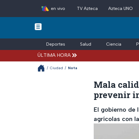
en vivo
TV Azteca
Azteca UNO
Skip to main content
Entretenimiento
Deportes
Salud
Ciencia
P
ÚLTIMA HORA
/
Ciudad
/
Nota
Mala calid
prevenir i
El gobierno de 
agrícolas con la