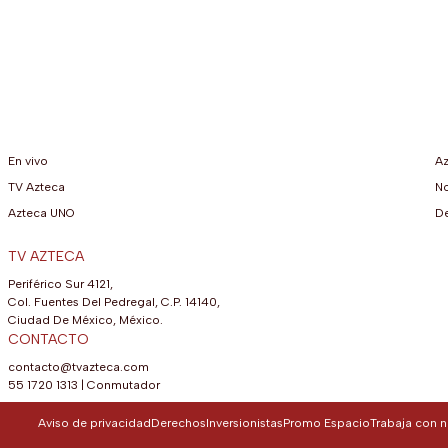
En vivo
Az
TV Azteca
No
Azteca UNO
D
TV AZTECA
Periférico Sur 4121,
Col. Fuentes Del Pedregal, C.P. 14140,
Ciudad De México, México.
CONTACTO
contacto@tvazteca.com
55 1720 1313
|
Conmutador
Aviso de privacidad
Derechos
Inversionistas
Promo Espacio
Trabaja con 