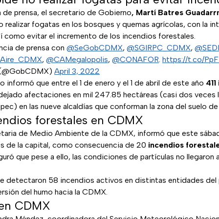
 de prensa, el secretario de Gobierno
, Martí Batres Guadar
no realizar fogatas en los bosques y quemas agrícolas, con la in
así como evitar el incremento de los incendios forestales.
ncia de prensa con
@SeGobCDMX
,
@SGIRPC_CDMX
,
@SED
Aire_CDMX
,
@CAMegalopolis
,
@CONAFOR
.
https://t.co/
X (@GobCDMX)
April 3, 2022
o informó que entre el 1 de enero y el 1 de abril de este año
411
dejado afectaciones en mil 247.85 hectáreas (casi dos veces 
ec) en las nueve alcaldías que conforman la zona del suelo de
endios forestales en CDMX
etaria de Medio Ambiente de la CDMX, informó que este sábad
es de la capital, como consecuencia de 20
incendios forestal
uró que pese a ello, las condiciones de partículas no llegaron
se detectaron 58 incendios activos en distintas entidades del 
persión del humo hacia la CDMX.
r en CDMX
jandra Méndez, coordinadora del Servicio Meteorológico Nacio