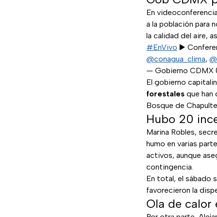
En videoconferencia
a la población para 
la calidad del aire, 
#EnVivo
▶️ Confere
@conagua_clima
,
@
— Gobierno CDM
El gobierno capitalin
forestales
que han 
Bosque de Chapultep
Hubo 20 inc
Marina Robles, secr
humo en varias part
activos, aunque aseg
contingencia.
En total, el sábado 
favorecieron la dis
Ola de calo
Por otra parte, Ale