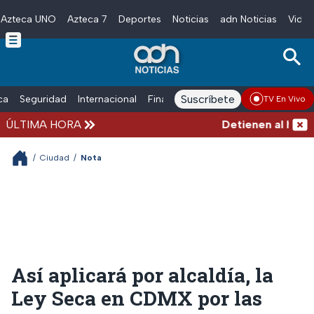
Azteca UNO
Azteca 7
Deportes
Noticias
adn Noticias
Video
Skip to main content
Suscríbete
ica
Seguridad
Internacional
Finanzas
adn Noticias Radio
Esp
TV En Vivo
ÚLTIMA HORA
Detienen al hombre 
/
Ciudad
/
Nota
Así aplicará por alcaldía, la
Ley Seca en CDMX por las