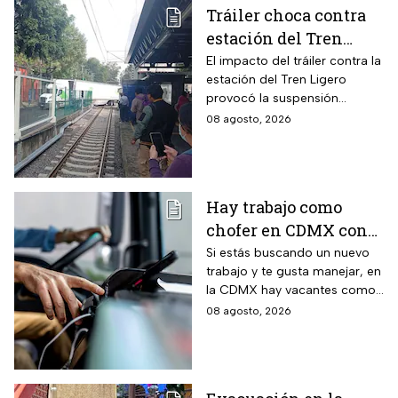
Tráiler choca contra
estación del Tren
Ligero en CDMX
El impacto del tráiler contra la
estación del Tren Ligero
provocó la suspensión
momentánea del servicio
08 agosto, 2026
Hay trabajo como
chofer en CDMX con
sueldo de 13 mil 500
Si estás buscando un nuevo
trabajo y te gusta manejar, en
pesos; requisitos para
la CDMX hay vacantes como
aplicar
chofer y aquí te decimos
08 agosto, 2026
cuáles son los requisitos y
cómo puedes aplicar.