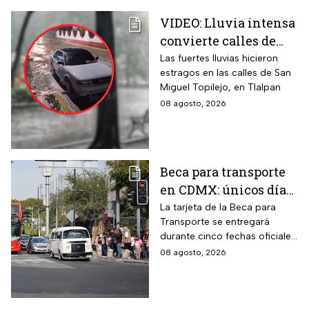
VIDEO: Lluvia intensa
convierte calles de
Tlalpan en ríos
Las fuertes lluvias hicieron
estragos en las calles de San
Miguel Topilejo, en Tlalpan
08 agosto, 2026
Beca para transporte
en CDMX: únicos días
para recoger la tarjeta
La tarjeta de la Beca para
Transporte se entregará
si te atrasaste
durante cinco fechas oficiales
en la CDMX; estos son los
08 agosto, 2026
requisitos