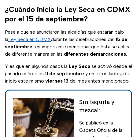
¿Cuándo inicia la Ley Seca en CDMX
por el 15 de septiembre?
Pese a que se anunciaron las alcaldías que estarán bajo
la
Ley Seca en CDMX
durante las celebraciones del
15 de
septiembre,
es importante mencionar que ésta se aplica
de diferente manera en las
diferentes
demarcaciones
.
Y es que en algunos casos la
Ley Seca
se activó desde el
pasado miércoles
11 de septiembre
y en otros lados, dio
inicio este mismo
viernes 13
del mes antes mencionado.
Sin tequila y
mezcal:
Anuncian Ley
Se publicó en la
Seca en CDMX
Gaceta Oficial de la
durante el 15 de