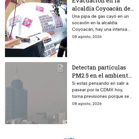
Evacuación en la
alcaldía Coyoacán de
CDMX tras caída de
Una pipa de gas cayó en un
socavón en la alcaldía
una pipa en un
Coyoacán, hay una intensa
socavón
movilización de servicios de
08 agosto, 2026
emergencia en al zona.
Detectan partículas
PM2.5 en el ambiente;
así esta la calidad del
Si estas pensando en salir a
pasear por la CDMX hoy,
aire hoy en la CDMX
toma previsiones porque se
detectaron partículas
08 agosto, 2026
contaminantes en el
ambiente.