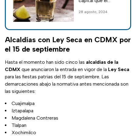
capital que el
septiembre
próximo 15 de
28 agosto, 2024
septiembre en
plenas fiestas
patrias habrá Ley
Seca en CDMX; te
Alcaldías con Ley Seca en CDMX por
contamos dónde.
el 15 de septiembre
Hasta el momento han sido cinco las
alcaldías de la
CDMX
que anunciaron la entrada en vigor de la
Ley Seca
para las fiestas patrias del 15 de septiembre. Las
demarcaciones abajo la normativa antes mencionada son
las siguientes:
Cuajimalpa
Iztapalapa
Magdalena Contreras
Tlalpan
Xochimilco