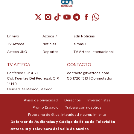
Cuenta de X / Twitter (se abre en una nuev
Cuenta de Instagram (se abre en una n
Cuenta de TikTok (se abre en una
Cuenta de YouTube (se abre 
Cuenta de Telegram (se a
Cuenta de Facebook 
Cuenta de Whats
En vivo
Azteca 7
adn Noticias
TV Azteca
Noticias
a más +
Azteca UNO
Deportes
TV Azteca Internacional
TV AZTECA
CONTACTO
Periférico Sur 4121,
contacto@tvazteca.com
Col. Fuentes Del Pedregal, C.P.
55 1720 1313
|
Conmutador
14140,
Ciudad De México, México.
Aviso de privacidad
Derechos
Inversionistas
Promo Espacio
Trabaja con nosotros
Programa de ética, integridad y cumplimiento
Defensor de Audiencias y Código de Ética de Televisión
Azteca III y Televisora del Valle de México