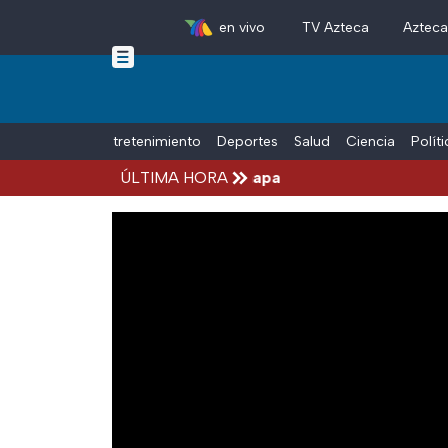
en vivo
TV Azteca
Aztec
Skip to main content
Tiempo Libre
Entretenimiento
Deportes
Salud
Ciencia
Polít
 Aguirre, por el Caso Ayotzinapa
ÚLTIMA HORA