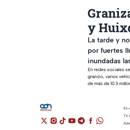
Graniza
y Huixq
La tarde y no
por fuertes l
inundadas las
En redes sociales s
granizo, varios vehí
de más de 10.3 mill
En 
TV 
Cuenta de X / Twitter (se abre en una n
Cuenta de Instagram (se abre en u
Cuenta de TikTok (se abre en 
Cuenta de YouTube (se ab
Cuenta de Telegram (
Cuenta de Facebo
Cuenta de Wh
Azt