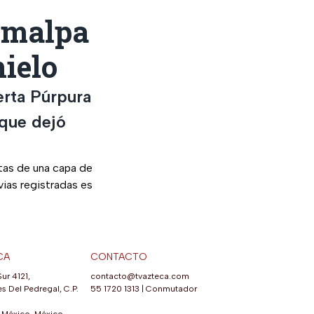
jimalpa
hielo
erta Púrpura
 que dejó
tas de una capa de
vias registradas es
CA
CONTACTO
Sur 4121,
contacto@tvazteca.com
s Del Pedregal, C.P.
55 1720 1313
|
Conmutador
México, México.