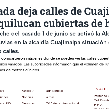
da deja calles de Cua
uilucan cubiertas de 
che del pasado 1 de junio se activó la Al
luvias en la alcaldía Cuajimalpa situación
 calles.
e compartieron imágenes donde se pueden ver las calles cubier
culos varados. Las autoridades informaron que el volumen de llu
ones de metros cúbicos.
TV AZTE
vivo
Azteca 7
adn Noticias
Periférico 
Azteca
Noticias
a más +
ueva pestaña)
na nueva pestaña)
una nueva pestaña)
re en una nueva pestaña)
se abre en una nueva pestaña)
ok (se abre en una nueva pestaña)
atsApp (se abre en una nueva pestaña)
Col. Fuente
eca UNO
Deportes
TV Azteca Internacional
14140,
Ciudad De 