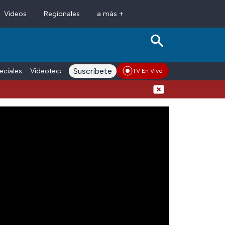
Videos
Regionales
a más +
Suscríbete
eciales
Videoteca
Conductores
Voces adn Noticias
Enlace La
TV En Vivo