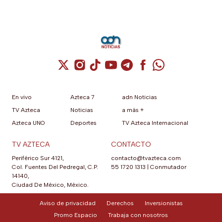
Cuenta de X / Twitter (se abre en una nuev
Cuenta de Instagram (se abre en una n
Cuenta de TikTok (se abre en una
Cuenta de YouTube (se abre 
Cuenta de Telegram (se a
Cuenta de Facebook 
Cuenta de Whats
En vivo
Azteca 7
adn Noticias
TV Azteca
Noticias
a más +
Azteca UNO
Deportes
TV Azteca Internacional
TV AZTECA
CONTACTO
Periférico Sur 4121,
contacto@tvazteca.com
Col. Fuentes Del Pedregal, C.P.
55 1720 1313
|
Conmutador
14140,
Ciudad De México, México.
Aviso de privacidad
Derechos
Inversionistas
Promo Espacio
Trabaja con nosotros