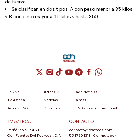
de fuerza
Se clasifican en dos tipos: A con peso menor a 35 kilos
y B con peso mayor a 35 kilos y hasta 350
Cuenta de X / Twitter (se abre en una nuev
Cuenta de Instagram (se abre en una n
Cuenta de TikTok (se abre en una
Cuenta de YouTube (se abre 
Cuenta de Telegram (se a
Cuenta de Facebook 
Cuenta de Whats
En vivo
Azteca 7
adn Noticias
TV Azteca
Noticias
a más +
Azteca UNO
Deportes
TV Azteca Internacional
TV AZTECA
CONTACTO
Periférico Sur 4121,
contacto@tvazteca.com
Col. Fuentes Del Pedregal, C.P.
55 1720 1313
|
Conmutador