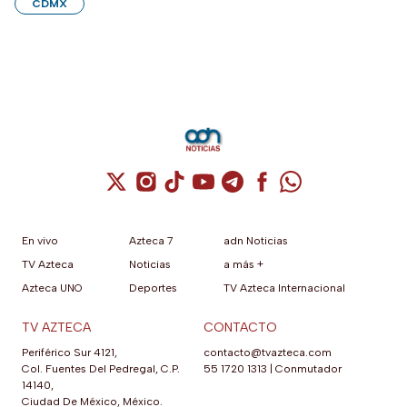
CDMX
Cuenta de X / Twitter (se abre en una nuev
Cuenta de Instagram (se abre en una n
Cuenta de TikTok (se abre en una
Cuenta de YouTube (se abre 
Cuenta de Telegram (se a
Cuenta de Facebook 
Cuenta de Whats
En vivo
Azteca 7
adn Noticias
TV Azteca
Noticias
a más +
Azteca UNO
Deportes
TV Azteca Internacional
TV AZTECA
CONTACTO
Periférico Sur 4121,
contacto@tvazteca.com
Col. Fuentes Del Pedregal, C.P.
55 1720 1313
|
Conmutador
14140,
Ciudad De México, México.