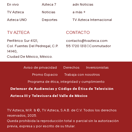
En vivo
Azteca 7
adn Noticias
TV Azteca
Noticias
a más +
Azteca UNO
Deportes
TV Azteca Internacional
TV AZTECA
CONTACTO
Periférico Sur 4121,
contacto@tvazteca.com
Col. Fuentes Del Pedregal, C.P.
55 1720 1313
|
Conmutador
14140,
Ciudad De México, México.
Aviso de privacidad
Derechos
Inversionistas
Promo Espacio
Trabaja con nosotros
Programa de ética, integridad y cumplimiento
Defensor de Audiencias y Código de Ética de Televisión
Azteca III y Televisora del Valle de México
TV Azteca, M.R. & ©, TV Azteca, S.A.B. de C.V. Todos los derechos
reservados, 2025.
Queda prohibida la reproducción total o parcial sin la autorización
previa, expresa y por escrito de su titular.