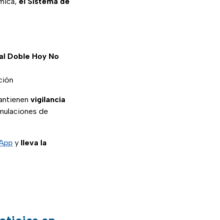
rmica,
el Sistema de
al Doble Hoy No
ción
mantienen
vigilancia
umulaciones de
sApp
y
lleva la