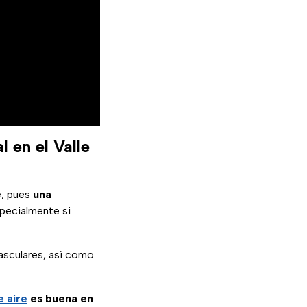
 en el Valle
e, pues
una
specialmente si
asculares, así como
e aire
es buena en