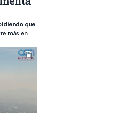
umenta
mpidiendo que
rre más en