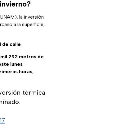
invierno?
UNAM), la inversión
cano a la superficie,
 de calle
.
 mil 292 metros de
este lunes
primeras horas
,
versión térmica
minado.
17