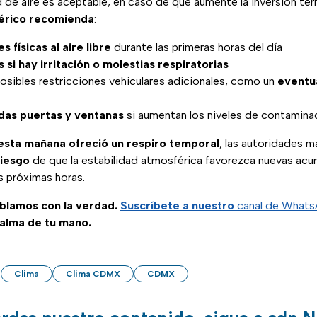
d de aire es aceptable, en caso de que aumente la inversión té
érico recomienda
:
s físicas al aire libre
durante las primeras horas del día
si hay irritación o molestias respiratorias
osibles restricciones vehiculares adicionales, como un
eventu
das puertas y ventanas
si aumentan los niveles de contamina
e esta mañana ofreció un respiro temporal
, las autoridades 
riesgo
de que la estabilidad atmosférica favorezca nuevas ac
s próximas horas.
ablamos con la verdad.
Suscríbete a nuestro
canal de What
palma de tu mano.
Clima
Clima CDMX
CDMX