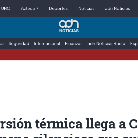
a UNO
Azteca 7
Deportes
Noticias
adn Noticias
ica
Seguridad
Internacional
Finanzas
adn Noticias Radio
Esp
Vaca
rsión térmica llega a