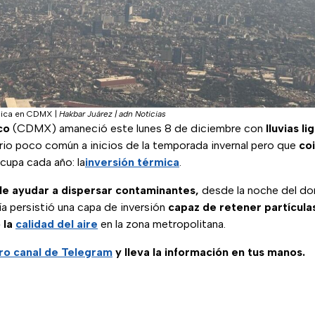
rmica en CDMX
|
Hakbar Juárez | adn Noticias
co
(CDMX) amaneció este lunes 8 de diciembre con
lluvias l
ario poco común a inicios de la temporada invernal pero que
co
cupa cada año: la
inversión térmica
.
uele ayudar a dispersar contaminantes,
desde la noche del do
ía persistió una capa de inversión
capaz de retener partícula
 la
calidad del aire
en la zona metropolitana.
ro canal de Telegram
y lleva la información en tus manos.