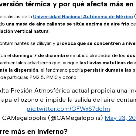
versión térmica y por qué afecta más en 
cialistas de la
Universidad Nacional Autónoma de México
(
ndo
una masa de aire caliente se sitúa encima de aire frío
cer
lación vertical natura
l.
contaminantes se diluyan y
provoca que se concentren a nivel
ada el
domingo 7 de diciembre
se ubicó alrededor de los
dos
 ambientales advirtieron que, aunque
las lluvias matutinas de 
te la dispersión
, el fenómeno podría
persistir durante las 
 de partículas PM2.5, PM10 y ozono.
Alta Presión Atmosférica actual propicia una in
rapa el ozono e impide la salida del aire conta
pic.twitter.com/GFWxS7do1m
 CAMegalópolis (@CAMegalopolis)
May 23, 20
rre más en invierno?