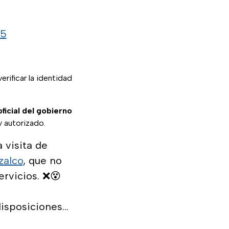
25
erificar la identidad
oficial del gobierno
 y autorizado.
 visita de
zalco
, que no
rvicios. ❌😵
disposiciones…