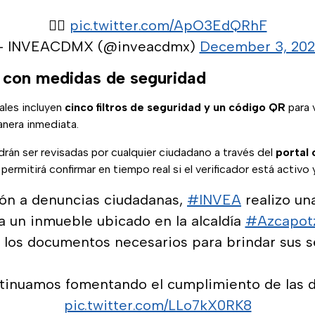
👇🏼
pic.twitter.com/ApO3EdQRhF
 INVEACDMX (@inveacdmx)
December 3, 20
 con medidas de seguridad
ales incluyen
cinco filtros de seguridad y un código QR
para v
anera inmediata.
rán ser revisadas por cualquier ciudadano a través del
portal 
e permitirá confirmar en tiempo real si el verificador está activo
ón a denuncias ciudadanas,
#INVEA
realizo una
 a un inmueble ubicado en la alcaldía
#Azcapot
 los documentos necesarios para brindar sus se
tinuamos fomentando el cumplimiento de las 
pic.twitter.com/LLo7kX0RK8