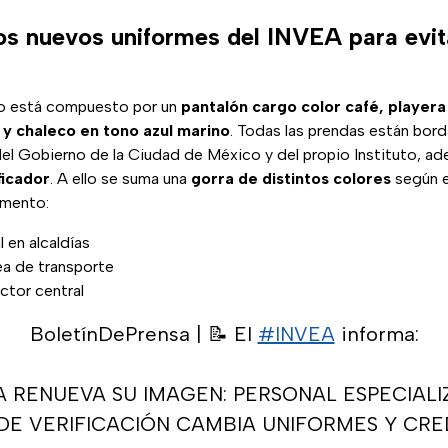
s nuevos uniformes del INVEA para evit
do está compuesto por un
pantalón cargo color café, playera
y chaleco en tono azul marino
. Todas las prendas están bor
del Gobierno de la Ciudad de México y del propio Instituto, a
ficador
. A ello se suma una
gorra de distintos colores
según e
emento:
l en alcaldías
rea de transporte
ctor central
BoletínDePrensa | 📝 El
#INVEA
informa:
A RENUEVA SU IMAGEN: PERSONAL ESPECIAL
DE VERIFICACIÓN CAMBIA UNIFORMES Y CRE