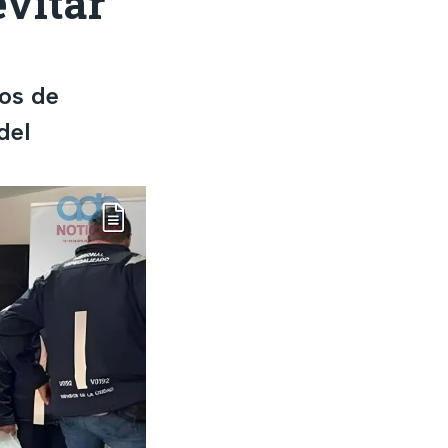
evitar
ros de
del