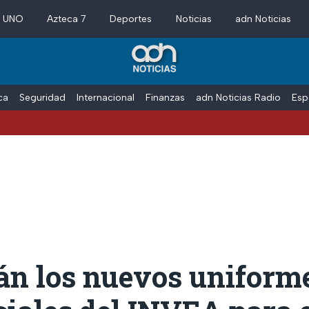
a UNO
Azteca 7
Deportes
Noticias
adn Noticias
ica
Seguridad
Internacional
Finanzas
adn Noticias Radio
Esp
án los nuevos uniform