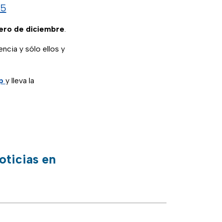
25
ero de diciembre
.
ncia y sólo ellos y
p
y lleva la
oticias en