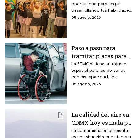
oportunidad para seguir
requisitos para recibir
desarrollando tus habilidades
hasta 10 mil pesos
puedes registrarte para la
05 agosto, 2026
Beca para Desarrollo de
Talento de PILARES.
Paso a paso para
tramitar placas para
automovilistas con
La SEMOVI tiene un trámite
especial para las personas
discapacidad en
con discapacidad; te
CDMX durante 2026
contamos todo lo que
05 agosto, 2026
necesitas
La calidad del aire en
CDMX hoy es mala por
partículas PM10;
La contaminación ambiental
es una situación que afecta a