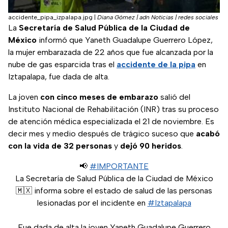
accidente_pipa_izpalapa.jpg
|
Diana Gómez | adn Noticias | redes sociales
La
Secretaría de Salud Pública de la Ciudad de
México
informó que Yaneth Guadalupe Guerrero López,
la mujer embarazada de 22 años que fue alcanzada por la
nube de gas esparcida tras el
accidente de la pipa
en
Iztapalapa, fue dada de alta.
La joven
con cinco meses de embarazo
salió del
Instituto Nacional de Rehabilitación (INR) tras su proceso
de atención médica especializada el 21 de noviembre. Es
decir mes y medio después de trágico suceso que
acabó
con la vida de 32 personas
y
dejó 90 heridos
.
📢
#IMPORTANTE
La Secretaría de Salud Pública de la Ciudad de México
🇲🇽 informa sobre el estado de salud de las personas
lesionadas por el incidente en
#Iztapalapa
Fue dada de alta la joven Yaneth Guadalupe Guerrero