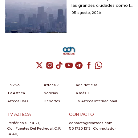
¿habrá Doble Hoy No
las grandes ciudades como la
Circula?
CDMX y cuando los niveles
05 agosto, 2026
son altos se debe activar la
Fase 1 de Contingencia
Ambiental.
Cuenta de X / Twitter (se abre en una nuev
Cuenta de Instagram (se abre en una n
Cuenta de TikTok (se abre en una
Cuenta de YouTube (se abre 
Cuenta de Telegram (se a
Cuenta de Facebook 
Cuenta de Whats
En vivo
Azteca 7
adn Noticias
TV Azteca
Noticias
a más +
Azteca UNO
Deportes
TV Azteca Internacional
TV AZTECA
CONTACTO
Periférico Sur 4121,
contacto@tvazteca.com
Col. Fuentes Del Pedregal, C.P.
55 1720 1313
|
Conmutador
14140,