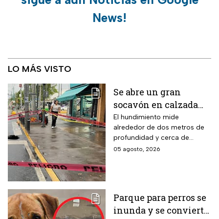
News!
LO MÁS VISTO
Se abre un gran
socavón en calzada
Taxqueña tras paso de
El hundimiento mide
alrededor de dos metros de
Trolebús
profundidad y cerca de
cuatro metros de diámetro.
05 agosto, 2026
Parque para perros se
inunda y se convierte