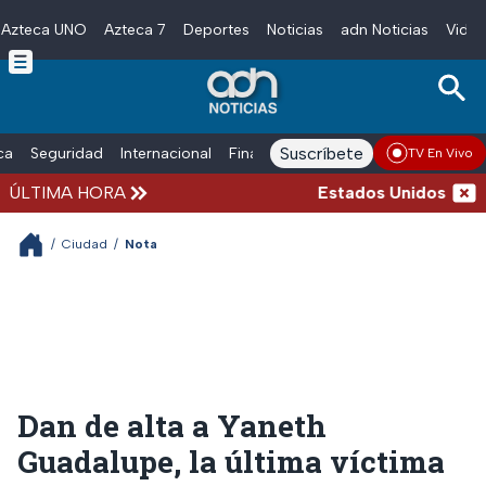
Azteca UNO
Azteca 7
Deportes
Noticias
adn Noticias
Video
Skip to main content
Suscríbete
ica
Seguridad
Internacional
Finanzas
adn Noticias Radio
Esp
TV En Vivo
ÚLTIMA HORA
Estados Unidos suspen
/
Ciudad
/
Nota
Dan de alta a Yaneth
Guadalupe, la última víctima