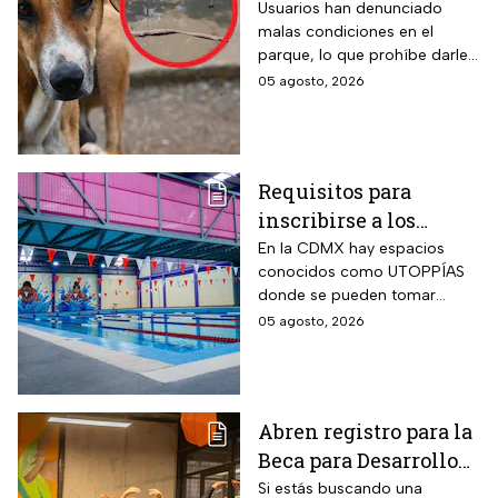
en foco de infección;
Usuarios han denunciado
malas condiciones en el
el área canina está
parque, lo que prohíbe darle
inutilizable
un uso adecuado
05 agosto, 2026
Requisitos para
inscribirse a los
talleres de la UTOPÍA
En la CDMX hay espacios
conocidos como UTOPPÍAS
Coyoacán
donde se pueden tomar
talleres y practicar deportes y
05 agosto, 2026
habrá uno nuevo en
Coyoacán.
Abren registro para la
Beca para Desarrollo
de Talento PILARES;
Si estás buscando una