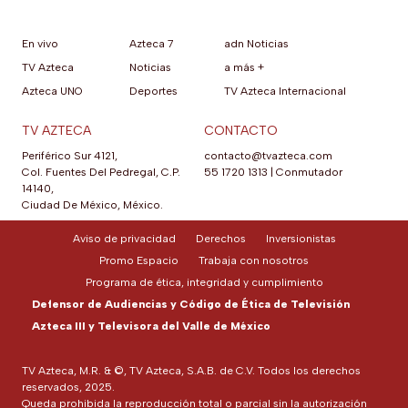
En vivo
Azteca 7
adn Noticias
TV Azteca
Noticias
a más +
Azteca UNO
Deportes
TV Azteca Internacional
TV AZTECA
CONTACTO
Periférico Sur 4121,
contacto@tvazteca.com
Col. Fuentes Del Pedregal, C.P.
55 1720 1313
|
Conmutador
14140,
Ciudad De México, México.
Aviso de privacidad
Derechos
Inversionistas
Promo Espacio
Trabaja con nosotros
Programa de ética, integridad y cumplimiento
Defensor de Audiencias y Código de Ética de Televisión
Azteca III y Televisora del Valle de México
TV Azteca, M.R. & ©, TV Azteca, S.A.B. de C.V. Todos los derechos
reservados, 2025.
Queda prohibida la reproducción total o parcial sin la autorización