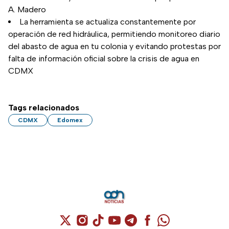
A. Madero
La herramienta se actualiza constantemente por
operación de red hidráulica, permitiendo monitoreo diario
del abasto de agua en tu colonia y evitando protestas por
falta de información oficial sobre la crisis de agua en
CDMX
Tags relacionados
CDMX
Edomex
Cuenta de X / Twitter (se abre en una nuev
Cuenta de Instagram (se abre en una n
Cuenta de TikTok (se abre en una
Cuenta de YouTube (se abre 
Cuenta de Telegram (se a
Cuenta de Facebook 
Cuenta de Whats