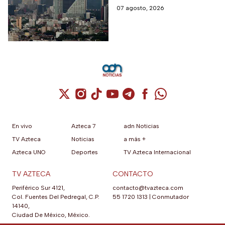
cuando hay altos índices de
07 agosto, 2026
contaminación.
Cuenta de X / Twitter (se abre en una nuev
Cuenta de Instagram (se abre en una n
Cuenta de TikTok (se abre en una
Cuenta de YouTube (se abre 
Cuenta de Telegram (se a
Cuenta de Facebook 
Cuenta de Whats
En vivo
Azteca 7
adn Noticias
TV Azteca
Noticias
a más +
Azteca UNO
Deportes
TV Azteca Internacional
TV AZTECA
CONTACTO
Periférico Sur 4121,
contacto@tvazteca.com
Col. Fuentes Del Pedregal, C.P.
55 1720 1313
|
Conmutador
14140,
Ciudad De México, México.