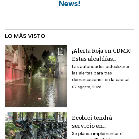
News!
LO MÁS VISTO
¡Alerta Roja en CDMX!
Estas alcaldías
registran lluvias
Las autoridades actualizaron
las alertas para tres
intensas e
demarcaciones en la capital
inundaciones este
del país por las intensas
07 agosto, 2026
viernes 7 de agosto
lluvias
Ecobici tendrá
servicio en
Iztapalapa, Tlalpan e
Se planea implementar el