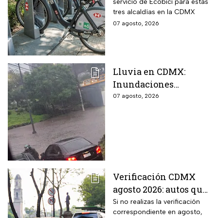
servicio de Ecobici para estas
Iztacalco; preparan
tres alcaldías en la CDMX
nuevas estaciones
07 agosto, 2026
Lluvia en CDMX:
Inundaciones
colapsan Periférico
07 agosto, 2026
sur; hay caos y
encharcamientos
severos
Verificación CDMX
agosto 2026: autos que
deben hacer el
Si no realizas la verificación
correspondiente en agosto,
trámite y posibles