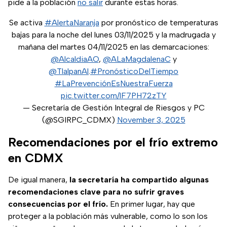
pide a la población
no salir
durante estas horas.
Se activa
#AlertaNaranja
por pronóstico de temperaturas
bajas para la noche del lunes 03/11/2025 y la madrugada y
mañana del martes 04/11/2025 en las demarcaciones:
@AlcaldiaAO
,
@ALaMagdalenaC
y
@TlalpanAl
.
#PronósticoDelTiempo
#LaPrevenciónEsNuestraFuerza
pic.twitter.com/lF7PH72zTY
— Secretaría de Gestión Integral de Riesgos y PC
(@SGIRPC_CDMX)
November 3, 2025
Recomendaciones por el frío extremo
en CDMX
De igual manera,
la secretaría ha compartido algunas
recomendaciones clave para no sufrir graves
consecuencias por el frío.
En primer lugar, hay que
proteger a la población más vulnerable, como lo son los