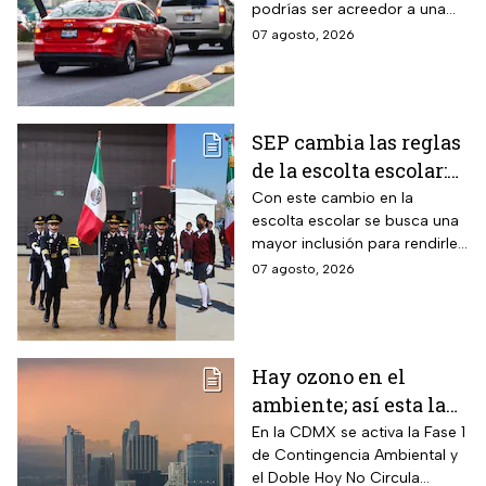
podrías ser acreedor a una
multas
sanción económica
07 agosto, 2026
SEP cambia las reglas
de la escolta escolar:
¿cómo se elegirá a los
Con este cambio en la
escolta escolar se busca una
alumnos a partir de
mayor inclusión para rendirle
ahora?
honores a la bandera
07 agosto, 2026
Hay ozono en el
ambiente; así esta la
calidad del aire en
En la CDMX se activa la Fase 1
de Contingencia Ambiental y
CDMX hoy
el Doble Hoy No Circula