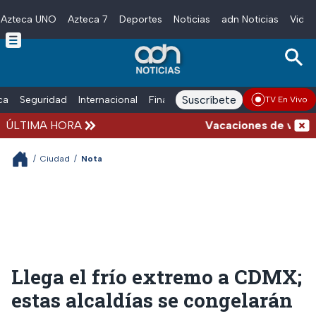
Azteca UNO
Azteca 7
Deportes
Noticias
adn Noticias
Video
Skip to main content
Suscríbete
ica
Seguridad
Internacional
Finanzas
adn Noticias Radio
Esp
TV En Vivo
ÚLTIMA HORA
Vacaciones de verano c
/
Ciudad
/
Nota
Llega el frío extremo a CDMX;
estas alcaldías se congelarán