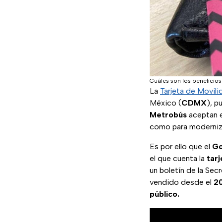
Cuáles son los beneficios
La
Tarjeta de Movili
México (
CDMX
), p
Metrobús
aceptan e
como para modernizar
Es por ello que el
Go
el que cuenta la
tarj
un boletín de la Sec
vendido desde el
2
público.