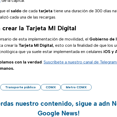
s
de la capital.
que el
saldo
de cada
tarjeta
tiene una duración de 300 días natu
alizó cada una de las recargas.
rear la Tarjeta MI Digital
ersario de esta implementación de movilidad, el
Gobierno de
a crear la
Tarjeta MI Digital,
esto con la finalidad de que los 
tecnológica que ya suele estar implementada en celulares
iOS y 
ablamos con la verdad
.
Suscríbete a nuestro canal de Telegra
 manos.
Transporte público
CDMX
Metro CDMX
erdas nuestro contenido, sigue a adn N
Google News!