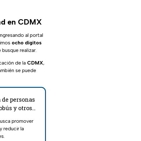
idad en CDMX
ngresando al portal
ltimos
ocho dígitos
 busque realizar.
icación de la
CDMX
,
 también se puede
a de personas
obús y otros
busca promover
 reducir la
es.