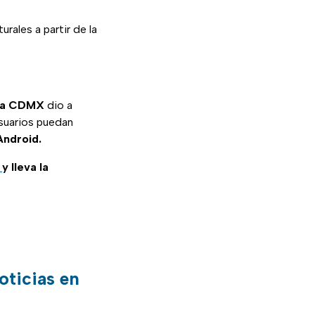
rales a partir de la
 la CDMX
dio a
usuarios puedan
Android.
m
y lleva la
oticias en