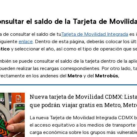
nsultar el saldo de la Tarjeta de Movil
a de consultar el saldo de tu
Tarjeta de Movilidad Integrada
es i
siguiente
enlace
. Dentro de esta página, deberás colocar los ú
tico
y seleccionar el año, así como el tipo de operación que se
mbién se puede consultar el saldo de la tarjeta dentro de la apl
e pueden realizar las recargas correspondientes. Por otro lado,
directamente en los andenes del
Metro
y del
Metrobús
,
Nueva tarjeta de Movilidad CDMX: List
que podrán viajar gratis en Metro, Metr
transportes
La nueva Tarjeta de Movilidad Integrada CDMX 
el acceso equitativo a los medios de transporte y
carga económica sobre los grupos más vulnerabl