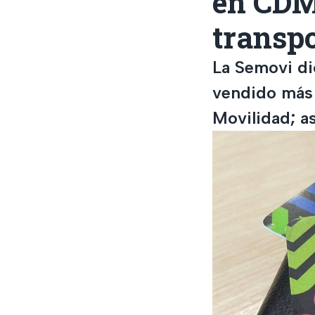
en CDM
transpo
La Semovi di
vendido más 
Movilidad; as