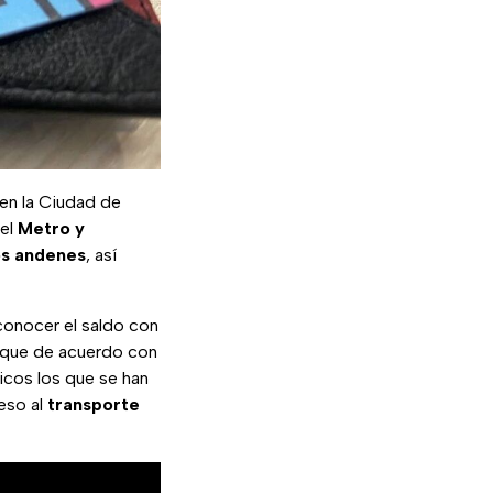
en la Ciudad de
 el
Metro
y
os
andenes
, así
conocer el saldo con
es que de acuerdo con
icos los que se han
eso al
transporte