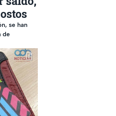
 saldo,
costos
n, se han
a de