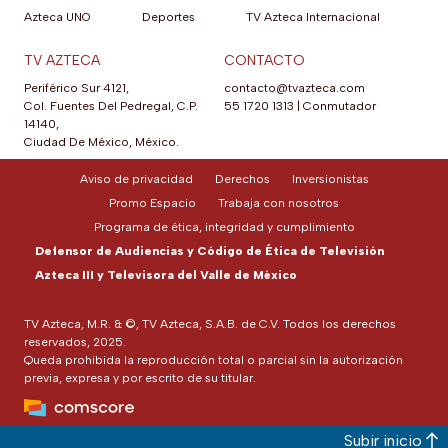
Azteca UNO
Deportes
TV Azteca Internacional
TV AZTECA
CONTACTO
Periférico Sur 4121,
contacto@tvazteca.com
Col. Fuentes Del Pedregal, C.P.
55 1720 1313
|
Conmutador
14140,
Ciudad De México, México.
Aviso de privacidad
Derechos
Inversionistas
Promo Espacio
Trabaja con nosotros
Programa de ética, integridad y cumplimiento
Defensor de Audiencias y Código de Ética de Televisión
Azteca III y Televisora del Valle de México
TV Azteca, M.R. & ©, TV Azteca, S.A.B. de C.V. Todos los derechos
reservados, 2025.
Queda prohibida la reproducción total o parcial sin la autorización
previa, expresa y por escrito de su titular.
Subir inicio