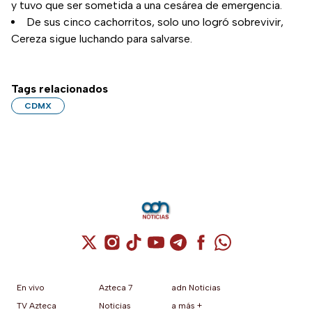
y tuvo que ser sometida a una cesárea de emergencia.
De sus cinco cachorritos, solo uno logró sobrevivir,
Cereza sigue luchando para salvarse.
Tags relacionados
CDMX
Cuenta de X / Twitter (se abre en una nuev
Cuenta de Instagram (se abre en una n
Cuenta de TikTok (se abre en una
Cuenta de YouTube (se abre 
Cuenta de Telegram (se a
Cuenta de Facebook 
Cuenta de Whats
En vivo
Azteca 7
adn Noticias
TV Azteca
Noticias
a más +