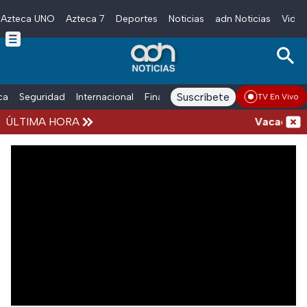
Azteca UNO
Azteca 7
Deportes
Noticias
adn Noticias
Video
Skip to main content
Suscríbete
ica
Seguridad
Internacional
Finanzas
adn Noticias Radio
Esp
TV En Vivo
ÚLTIMA HORA
Vacaciones