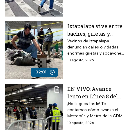
minuto
Iztapalapa vive entre
baches, grietas y
socavones
Vecinos de Iztapalapa
denuncian calles olvidadas,
enormes grietas y socavones
que representan un riesgo
10 agosto, 2026
para peatones, automovilistas
y viviendas, mientras las
02:01
autoridades no atienden las
afectaciones.
EN VIVO: Avance
lento en Línea 8 del
Metro CDMX por
¡No llegues tarde! Te
contamos cómo avanza el
lluvia; Metrobús con
Metrobús y Metro de la CDMX
estaciones cerradas
durante este lunes de lluvias
10 agosto, 2026
hoy lunes 10 de agosto
en la capital.