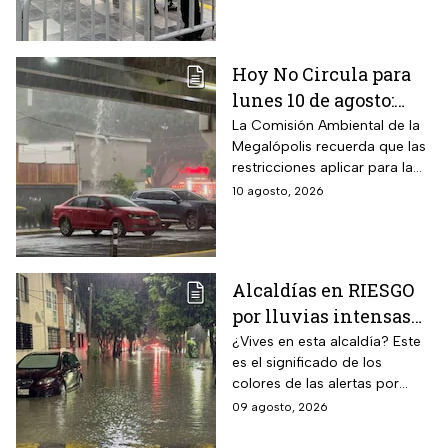
Hoy No Circula para
lunes 10 de agosto:
¿Qué autos descansan
La Comisión Ambiental de la
Megalópolis recuerda que las
en CDMX y Edomex?
restricciones aplicar para la
Ciudad de México y Estado
10 agosto, 2026
de México
Alcaldías en RIESGO
por lluvias intensas
en CDMX hoy 9 de
¿Vives en esta alcaldía? Este
es el significado de los
agosto: ¿dónde hay
colores de las alertas por
alerta y peligro de
lluvias en la capital mexicana.
09 agosto, 2026
inundaciones?