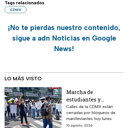
Tags relacionados
CDMX
¡No te pierdas nuestro contenido,
sigue a adn Noticias en Google
News!
LO MÁS VISTO
Marcha de
estudiantes y
bloqueos hoy 10 de
Calles de la CDMX están
cerradas por bloqueos de
agosto; calles cerradas
manifestantes hoy lunes
en la CDMX minuto a
10 agosto, 2026