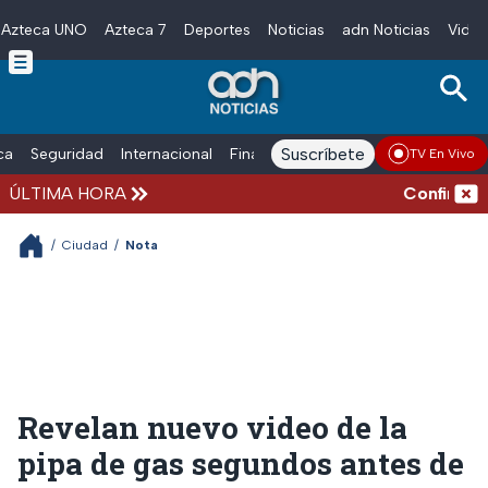
Azteca UNO
Azteca 7
Deportes
Noticias
adn Noticias
Video
Skip to main content
Suscríbete
ica
Seguridad
Internacional
Finanzas
adn Noticias Radio
Esp
TV En Vivo
ÚLTIMA HORA
Confirman má
/
Ciudad
/
Nota
Revelan nuevo video de la
pipa de gas segundos antes de