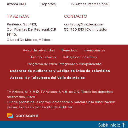
Azteca UNO
Deportes
TV Azteca Internacional
TV AZTECA
CONTACTO
Periférico Sur 4121,
contacto@tvazteca.com
Col. Fuentes Del Pedregal, C.P.
55 1720 1313
|
Conmutador
14140,
Ciudad De México, México.
Aviso de privacidad
Derechos
Inversionistas
Promo Espacio
Trabaja con nosotros
Programa de ética, integridad y cumplimiento
Defensor de Audiencias y Código de Ética de Televisión
Azteca III y Televisora del Valle de México
TV Azteca, M.R. & ©, TV Azteca, S.A.B. de C.V. Todos los derechos
reservados, 2025.
Queda prohibida la reproducción total o parcial sin la autorización
previa, expresa y por escrito de su titular.
Subir inicio