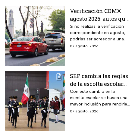
Verificación CDMX
agosto 2026: autos que
deben hacer el
Si no realizas la verificación
correspondiente en agosto,
trámite y posibles
podrías ser acreedor a una
multas
sanción económica
07 agosto, 2026
SEP cambia las reglas
de la escolta escolar:
¿cómo se elegirá a los
Con este cambio en la
escolta escolar se busca una
alumnos a partir de
mayor inclusión para rendirle
ahora?
honores a la bandera
07 agosto, 2026