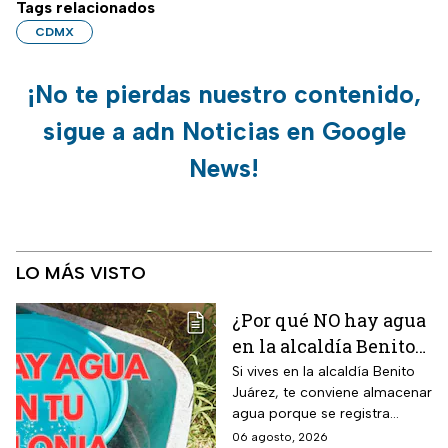
Tags relacionados
CDMX
¡No te pierdas nuestro contenido,
sigue a adn Noticias en Google
News!
LO MÁS VISTO
¿Por qué NO hay agua
en la alcaldía Benito
Juárez? Lista de
Si vives en la alcaldía Benito
Juárez, te conviene almacenar
colonias afectadas
agua porque se registra
hasta el viernes
suspensión del suministro por
06 agosto, 2026