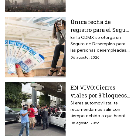
activar la Fase 1 de
Contingencia Ambiental.
Única fecha de
registro para el Seguro
de Desempleo en
En la CDMX se otorga un
Seguro de Desempleo para
CDMX que da 3 mil
las personas desempleadas,
566 pesos
así que si perdiste tu trabajo
06 agosto, 2026
te decimos cómo inscribirte
para recibir el apoyo.
EN VIVO: Cierres
viales por 8 bloqueos
en CDMX hoy
Si eres automovilista, te
recomendamos salir con
tiempo debido a que habrá
cierres viales por
06 agosto, 2026
manifestaciones y bloqueos
en varias alcaldías de CDMX.