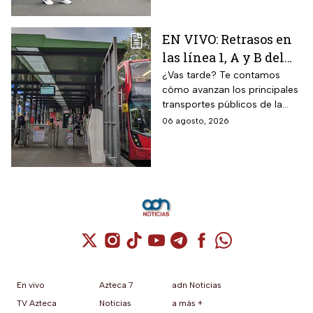
EN VIVO: Retrasos en
las línea 1, A y B del
Metro CDMX;
¿Vas tarde? Te contamos
cómo avanzan los principales
Metrobús sin
transportes públicos de la
contratiempos hoy
capital durante este jueves.
06 agosto, 2026
jueves 6 de agosto
Cuenta de X / Twitter (se abre en una nuev
Cuenta de Instagram (se abre en una n
Cuenta de TikTok (se abre en una
Cuenta de YouTube (se abre 
Cuenta de Telegram (se a
Cuenta de Facebook 
Cuenta de Whats
En vivo
Azteca 7
adn Noticias
TV Azteca
Noticias
a más +