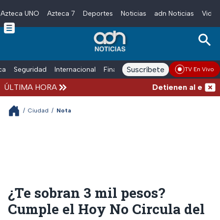
Azteca UNO
Azteca 7
Deportes
Noticias
adn Noticias
Video
Skip to main content
Suscríbete
ica
Seguridad
Internacional
Finanzas
adn Noticias Radio
Esp
TV En Vivo
ÚLTIMA HORA
Detienen al exgober
/
Ciudad
/
Nota
¿Te sobran 3 mil pesos?
Cumple el Hoy No Circula del