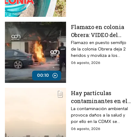
más de 48 horas.
Flamazo en colonia
Obrera: VIDEO del
siniestro en puesto
Flamazo en puesto semifijo
de la colonia Obrera deja 2
semifijo que dejó
heridos y moviliza a los
heridos
servicios de emergencia en
06 agosto, 2026
Isabel la Católica y
Chimalpopoca.
00:10
Hay partículas
contaminantes en el
ambiente; así está la
La contaminación ambiental
provoca daños a la salud y
calidad del aire hoy
por ello en la CDMX se
en CDMX
monitorea la calidad del aire
06 agosto, 2026
para en caso de ser necesario