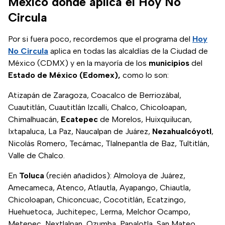
México donde aplica el Hoy No
Circula
Por si fuera poco, recordemos que el programa del
Hoy
No Circula
aplica en todas las alcaldías de la Ciudad de
México (CDMX) y en la mayoría de los
municipios
del
Estado de México (Edomex),
como lo son:
Atizapán de Zaragoza, Coacalco de Berriozábal,
Cuautitlán, Cuautitlán Izcalli, Chalco, Chicoloapan,
Chimalhuacán,
Ecatepec
de Morelos, Huixquilucan,
Ixtapaluca, La Paz, Naucalpan de Juárez,
Nezahualcóyotl
,
Nicolás Romero, Tecámac, Tlalnepantla de Baz, Tultitlán,
Valle de Chalco.
En
Toluca
(recién añadidos): Almoloya de Juárez,
Amecameca, Atenco, Atlautla, Ayapango, Chiautla,
Chicoloapan, Chiconcuac, Cocotitlán, Ecatzingo,
Huehuetoca, Juchitepec, Lerma, Melchor Ocampo,
Metepec, Nextlalpan, Ozumba, Papalotla, San Mateo