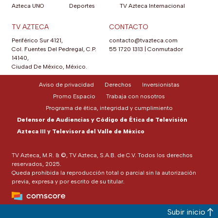
Azteca UNO
Deportes
TV Azteca Internacional
TV AZTECA
CONTACTO
Periférico Sur 4121,
contacto@tvazteca.com
Col. Fuentes Del Pedregal, C.P.
55 1720 1313
|
Conmutador
14140,
Ciudad De México, México.
Aviso de privacidad
Derechos
Inversionistas
Promo Espacio
Trabaja con nosotros
Programa de ética, integridad y cumplimiento
Defensor de Audiencias y Código de Ética de Televisión
Azteca III y Televisora del Valle de México
TV Azteca, M.R. & ©, TV Azteca, S.A.B. de C.V. Todos los derechos
reservados, 2025.
Queda prohibida la reproducción total o parcial sin la autorización
previa, expresa y por escrito de su titular.
Subir inicio