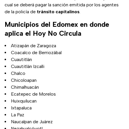
cual se deberá pagar la sanción emitida por los agentes
de la policía de
tránsito
capitalinos
.
Municipios del Edomex en donde
aplica el Hoy No Circula
Atizapán de Zaragoza
Coacalco de Berriozábal
Cuautitlán
Cuautitlán Izcalli
Chalco
Chicoloapan
Chimalhuacán
Ecatepec de Morelos
Huixquilucan
Ixtapaluca
La Paz
Naucalpan de Juárez
Nezahualcóyotl