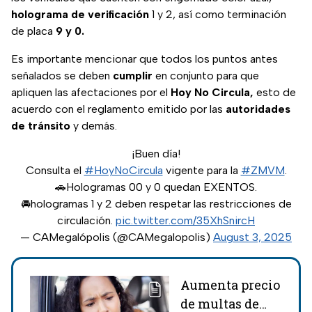
holograma de verificación
1 y 2, así como terminación
de placa
9 y 0.
Es importante mencionar que todos los puntos antes
señalados se deben
cumplir
en conjunto para que
apliquen las afectaciones por el
Hoy No Circula,
esto de
acuerdo con el reglamento emitido por las
autoridades
de tránsito
y demás.
¡Buen día!
Consulta el
#HoyNoCircula
vigente para la
#ZMVM
.
🚗Hologramas 00 y 0 quedan EXENTOS.
🚘hologramas 1 y 2 deben respetar las restricciones de
circulación.
pic.twitter.com/35XhSnircH
— CAMegalópolis (@CAMegalopolis)
August 3, 2025
Aumenta precio
de multas de