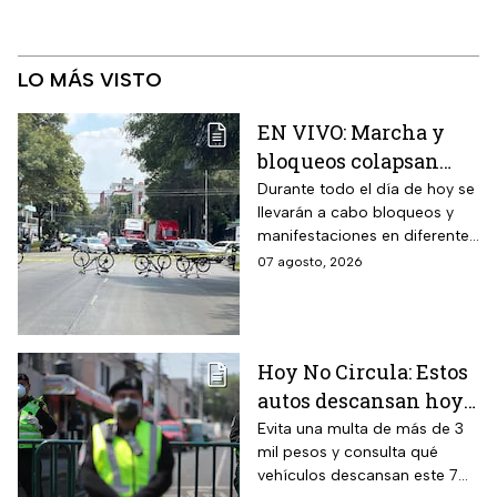
LO MÁS VISTO
EN VIVO: Marcha y
bloqueos colapsan
calles por cierres en
Durante todo el día de hoy se
llevarán a cabo bloqueos y
CDMX hoy
manifestaciones en diferentes
zonas de la CDMX por lo que
07 agosto, 2026
se recomienda a los
automovilistas tomar
previsiones para evitar el
tráfico.
Hoy No Circula: Estos
autos descansan hoy
viernes 7 de agosto en
Evita una multa de más de 3
mil pesos y consulta qué
CDMX y EDOMEX
vehículos descansan este 7