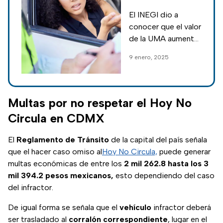
tránsito de
El INEGI dio a
CDMX en 2025;
conocer que el valor
esto costarán
de la UMA aumentó,
y las multas de
9 enero, 2025
transito en la
Ciudad de México
(CDMX) también
tendrán un nuevo
Multas por no respetar el Hoy No
precio en 2025.
Circula en CDMX
El
Reglamento de Tránsito
de la capital del país señala
que el hacer caso omiso al
Hoy No Circula,
puede generar
multas económicas de entre los
2 mil 262.8 hasta los 3
mil 394.2 pesos mexicanos,
esto dependiendo del caso
del infractor.
De igual forma se señala que el
vehículo
infractor deberá
ser trasladado al
corralón
correspondiente
, lugar en el