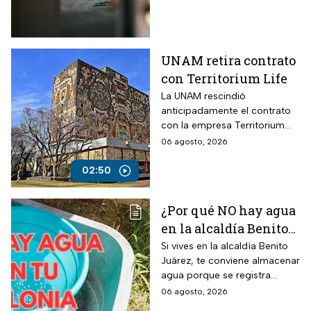
UNAM retira contrato
con Territorium Life
La UNAM rescindió
anticipadamente el contrato
con la empresa Territorium
Life, encargada del examen
06 agosto, 2026
de ingreso a licenciatura.
02:50
¿Por qué NO hay agua
en la alcaldía Benito
Juárez? Lista de
Si vives en la alcaldía Benito
Juárez, te conviene almacenar
colonias afectadas
agua porque se registra
hasta el viernes
suspensión del suministro por
06 agosto, 2026
más de 48 horas.