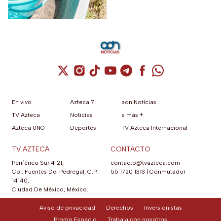
Cuenta de X / Twitter (se abre en una nuev
Cuenta de Instagram (se abre en una n
Cuenta de TikTok (se abre en una
Cuenta de YouTube (se abre 
Cuenta de Telegram (se a
Cuenta de Facebook 
Cuenta de Whats
En vivo
Azteca 7
adn Noticias
TV Azteca
Noticias
a más +
Azteca UNO
Deportes
TV Azteca Internacional
TV AZTECA
CONTACTO
Periférico Sur 4121,
contacto@tvazteca.com
Col. Fuentes Del Pedregal, C.P.
55 1720 1313
|
Conmutador
14140,
Ciudad De México, México.
Aviso de privacidad
Derechos
Inversionistas
Promo Espacio
Trabaja con nosotros