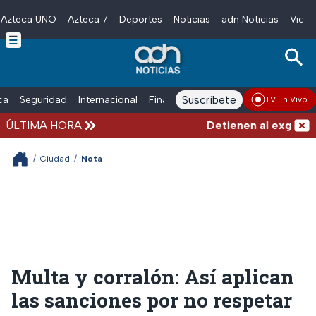
Azteca UNO
Azteca 7
Deportes
Noticias
adn Noticias
Video
Skip to main content
Suscríbete
ica
Seguridad
Internacional
Finanzas
adn Noticias Radio
Esp
TV En Vivo
ÚLTIMA HORA
Detienen al exgoberna
/
Ciudad
/
Nota
Multa y corralón: Así aplican
las sanciones por no respetar