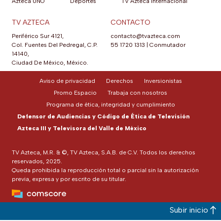
Azteca UNO
Deportes
TV Azteca Internacional
TV AZTECA
CONTACTO
Periférico Sur 4121,
contacto@tvazteca.com
Col. Fuentes Del Pedregal, C.P.
55 1720 1313
|
Conmutador
14140,
Ciudad De México, México.
Aviso de privacidad
Derechos
Inversionistas
Promo Espacio
Trabaja con nosotros
Programa de ética, integridad y cumplimiento
Defensor de Audiencias y Código de Ética de Televisión
Azteca III y Televisora del Valle de México
TV Azteca, M.R. & ©, TV Azteca, S.A.B. de C.V. Todos los derechos
reservados, 2025.
Queda prohibida la reproducción total o parcial sin la autorización
previa, expresa y por escrito de su titular.
Subir inicio