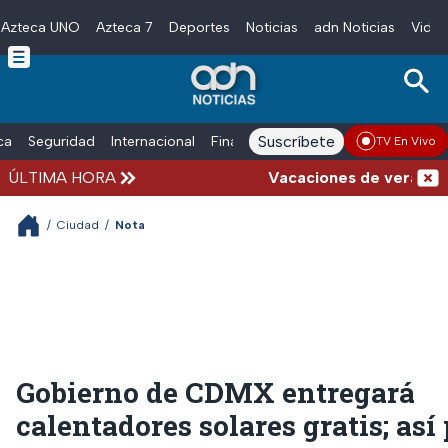
Azteca UNO
Azteca 7
Deportes
Noticias
adn Noticias
Video
Skip to main content
Suscríbete
ica
Seguridad
Internacional
Finanzas
adn Noticias Radio
Esp
TV En Vivo
ÚLTIMA HORA
Vacaciones de verano compl
/
Ciudad
/
Nota
Gobierno de CDMX entregará
calentadores solares gratis; así