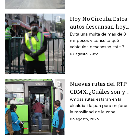
automovilistas tomar
previsiones para evitar el
tráfico.
Hoy No Circula: Estos
autos descansan hoy
viernes 7 de agosto en
Evita una multa de más de 3
mil pesos y consulta qué
CDMX y EDOMEX
vehículos descansan este 7
de agosto, los horarios del
07 agosto, 2026
programa y quiénes están
exentos en la CDMX y el
Estado de México.
Nuevas rutas del RTP
CDMX: ¿Cuáles son y
con qué estaciones
Ambas rutas estarán en la
alcaldía Tlalpan para mejorar
del Metrobús
la movilidad de la zona
conectan?
06 agosto, 2026