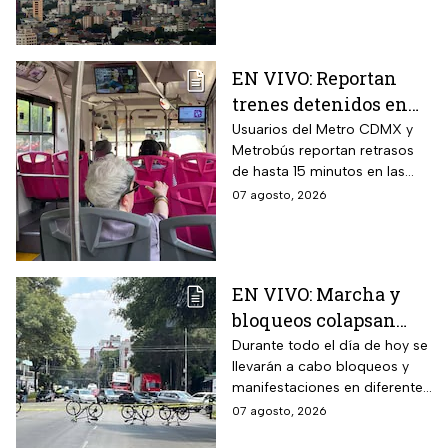
EN VIVO: Reportan
trenes detenidos en
líneas del Metro
Usuarios del Metro CDMX y
Metrobús reportan retrasos
CDMX hoy 7 de agosto;
de hasta 15 minutos en las
Metrobús restablece
líneas
07 agosto, 2026
servicio
EN VIVO: Marcha y
bloqueos colapsan
calles por cierres en
Durante todo el día de hoy se
llevarán a cabo bloqueos y
CDMX hoy
manifestaciones en diferentes
zonas de la CDMX por lo que
07 agosto, 2026
se recomienda a los