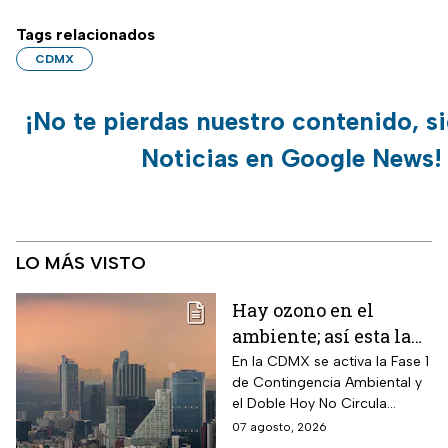
Tags relacionados
CDMX
¡No te pierdas nuestro contenido, s
Noticias en Google News!
LO MÁS VISTO
Hay ozono en el
ambiente; así esta la
calidad del aire en
En la CDMX se activa la Fase 1
de Contingencia Ambiental y
CDMX hoy
el Doble Hoy No Circula
cuando hay altos índices de
07 agosto, 2026
contaminación.