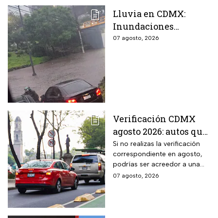
Lluvia en CDMX:
Inundaciones
colapsan Periférico
07 agosto, 2026
sur; hay caos y
encharcamientos
severos
Verificación CDMX
agosto 2026: autos que
deben hacer el
Si no realizas la verificación
correspondiente en agosto,
trámite y posibles
podrías ser acreedor a una
multas
sanción económica
07 agosto, 2026