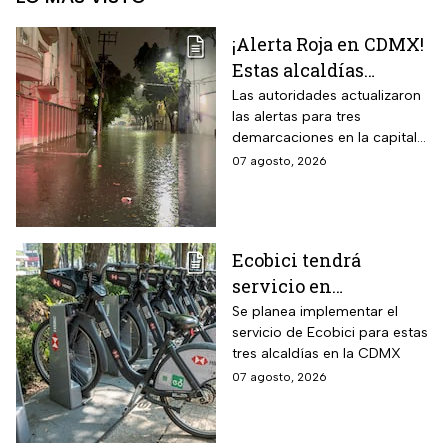
¡Alerta Roja en CDMX!
Estas alcaldías
registran lluvias
Las autoridades actualizaron
las alertas para tres
intensas e
demarcaciones en la capital
inundaciones este
del país por las intensas
07 agosto, 2026
viernes 7 de agosto
lluvias
Ecobici tendrá
servicio en
Iztapalapa, Tlalpan e
Se planea implementar el
servicio de Ecobici para estas
Iztacalco; preparan
tres alcaldías en la CDMX
nuevas estaciones
07 agosto, 2026