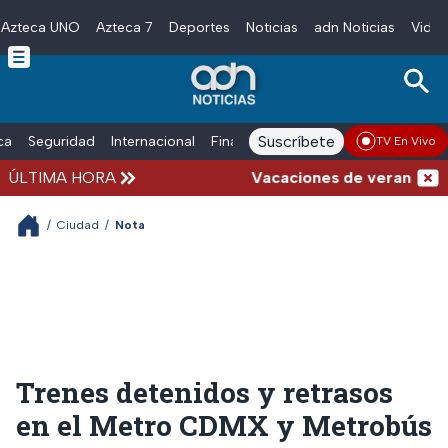
Azteca UNO
Azteca 7
Deportes
Noticias
adn Noticias
Video
Skip to main content
Suscríbete
ica
Seguridad
Internacional
Finanzas
adn Noticias Radio
Esp
TV En Vivo
ÚLTIMA HORA
Vacaciones de verano complic
/
Ciudad
/
Nota
Trenes detenidos y retrasos
en el Metro CDMX y Metrobús