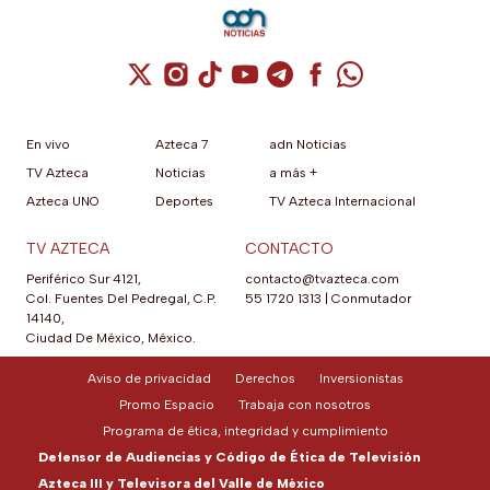
Cuenta de X / Twitter (se abre en una nuev
Cuenta de Instagram (se abre en una n
Cuenta de TikTok (se abre en una
Cuenta de YouTube (se abre 
Cuenta de Telegram (se a
Cuenta de Facebook 
Cuenta de Whats
En vivo
Azteca 7
adn Noticias
TV Azteca
Noticias
a más +
Azteca UNO
Deportes
TV Azteca Internacional
TV AZTECA
CONTACTO
Periférico Sur 4121,
contacto@tvazteca.com
Col. Fuentes Del Pedregal, C.P.
55 1720 1313
|
Conmutador
14140,
Ciudad De México, México.
Aviso de privacidad
Derechos
Inversionistas
Promo Espacio
Trabaja con nosotros
Programa de ética, integridad y cumplimiento
Defensor de Audiencias y Código de Ética de Televisión
Azteca III y Televisora del Valle de México