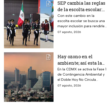
SEP cambia las reglas
de la escolta escolar:
¿cómo se elegirá a los
Con este cambio en la
escolta escolar se busca una
alumnos a partir de
mayor inclusión para rendirle
ahora?
honores a la bandera
07 agosto, 2026
Hay ozono en el
ambiente; así esta la
calidad del aire en
En la CDMX se activa la Fase 1
de Contingencia Ambiental y
CDMX hoy
el Doble Hoy No Circula
cuando hay altos índices de
07 agosto, 2026
contaminación.