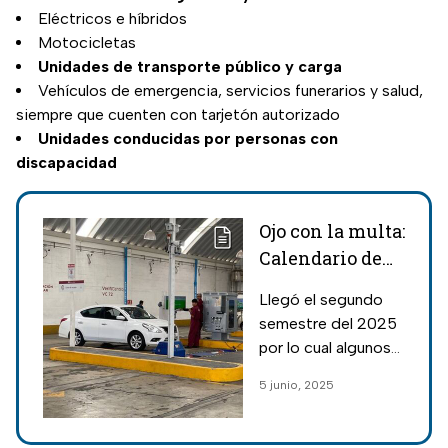
Eléctricos e híbridos
Motocicletas
Unidades de transporte público y carga
Vehículos de emergencia, servicios funerarios y salud,
siempre que cuenten con tarjetón autorizado
Unidades conducidas por personas con
discapacidad
Ojo con la multa:
Calendario de
verificación en
Llegó el segundo
junio y lo que
semestre del 2025
resta del 2025
por lo cual algunos
en CDMX y
automovilistas
5 junio, 2025
Edomex
deberán cumplir con
el calendario de
verificación