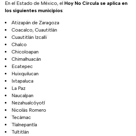
En el Estado de México, el
Hoy No Circula se aplica en
los siguientes municipios
:
Atizapán de Zaragoza
Coacalco, Cuautitlán
Cuautitlán Izcalli
Chalco
Chicoloapan
Chimalhuacán
Ecatepec
Huixquilucan
Ixtapaluca
La Paz
Naucalpan
Nezahualcóyotl
Nicolás Romero
Tecámac
Tlalnepantla
Tultitlán