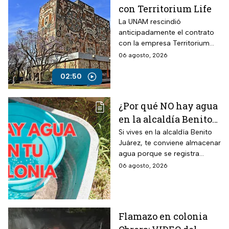
con Territorium Life
La UNAM rescindió
anticipadamente el contrato
con la empresa Territorium
Life, encargada del examen
06 agosto, 2026
de ingreso a licenciatura.
02:50
¿Por qué NO hay agua
en la alcaldía Benito
Juárez? Lista de
Si vives en la alcaldía Benito
Juárez, te conviene almacenar
colonias afectadas
agua porque se registra
hasta el viernes
suspensión del suministro por
06 agosto, 2026
más de 48 horas.
Flamazo en colonia