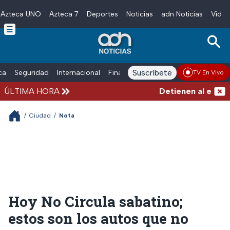
Azteca UNO
Azteca 7
Deportes
Noticias
adn Noticias
Video
Skip to main content
Suscríbete
ica
Seguridad
Internacional
Finanzas
adn Noticias Radio
Esp
TV En Vivo
ÚLTIMA HORA
Detienen al exgober
/
Ciudad
/
Nota
Hoy No Circula sabatino;
estos son los autos que no