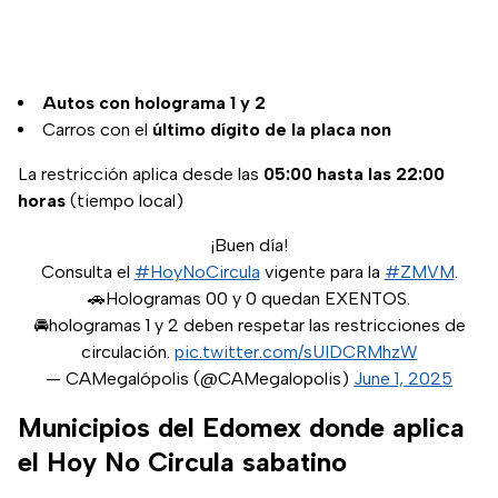
Autos con holograma 1 y 2
Carros con el
último dígito de la placa non
La restricción aplica desde las
05:00 hasta las 22:00
horas
(tiempo local)
¡Buen día!
Consulta el
#HoyNoCircula
vigente para la
#ZMVM
.
🚗Hologramas 00 y 0 quedan EXENTOS.
🚘hologramas 1 y 2 deben respetar las restricciones de
circulación.
pic.twitter.com/sUIDCRMhzW
— CAMegalópolis (@CAMegalopolis)
June 1, 2025
Municipios del Edomex donde aplica
el Hoy No Circula sabatino