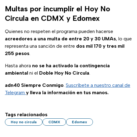
vehicular; fechas y
Multas por incumplir el Hoy No
multas omitirlo.
Circula en CDMX y Edomex
Quienes no respeten el programa pueden hacerse
acreedores a una multa de entre 20 y 30 UMAs
, lo que
representa una sanción de entre
dos mil 170 y tres mil
255 pesos
.
Hasta ahora
no se ha activado la contingencia
ambiental
ni el
Doble Hoy No Circula
.
adn40 Siempre Conmigo
.
Suscríbete a nuestro canal de
Telegram
y lleva la información en tus manos.
Tags relacionados
Hoy no circula
CDMX
Edomex