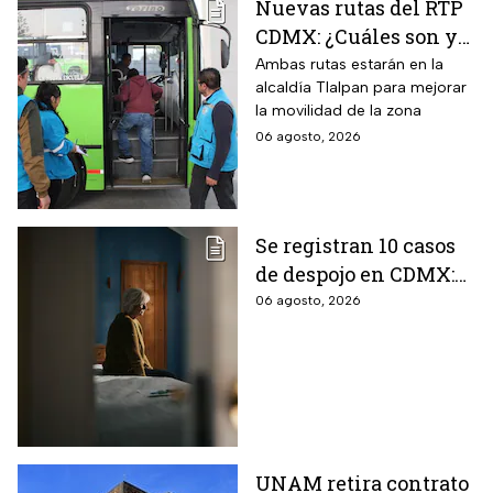
Nuevas rutas del RTP
CDMX: ¿Cuáles son y
con qué estaciones
Ambas rutas estarán en la
alcaldía Tlalpan para mejorar
del Metrobús
la movilidad de la zona
conectan?
06 agosto, 2026
Se registran 10 casos
de despojo en CDMX:
adultos mayores son
06 agosto, 2026
las principales
víctimas
UNAM retira contrato