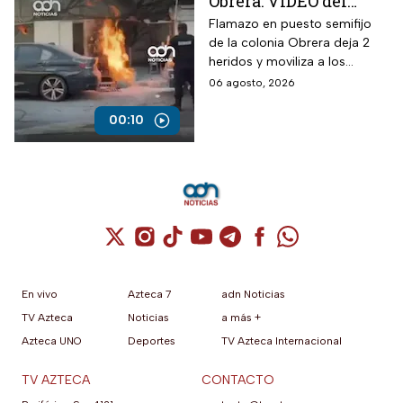
Obrera: VIDEO del
siniestro en puesto
Flamazo en puesto semifijo
de la colonia Obrera deja 2
semifijo que dejó
heridos y moviliza a los
heridos
servicios de emergencia en
06 agosto, 2026
Isabel la Católica y
Chimalpopoca.
00:10
Cuenta de X / Twitter (se abre en una nuev
Cuenta de Instagram (se abre en una n
Cuenta de TikTok (se abre en una
Cuenta de YouTube (se abre 
Cuenta de Telegram (se a
Cuenta de Facebook 
Cuenta de Whats
En vivo
Azteca 7
adn Noticias
TV Azteca
Noticias
a más +
Azteca UNO
Deportes
TV Azteca Internacional
TV AZTECA
CONTACTO