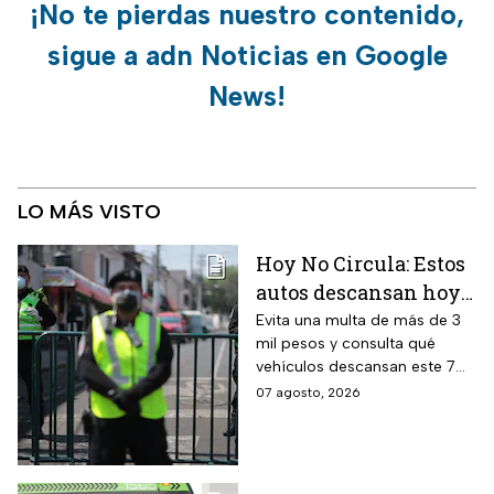
¡No te pierdas nuestro contenido,
sigue a adn Noticias en Google
News!
LO MÁS VISTO
Hoy No Circula: Estos
autos descansan hoy
viernes 7 de agosto en
Evita una multa de más de 3
mil pesos y consulta qué
CDMX y EDOMEX
vehículos descansan este 7
de agosto, los horarios del
07 agosto, 2026
programa y quiénes están
exentos en la CDMX y el
Estado de México.