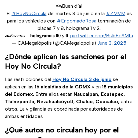
🌞¡Buen día!
El
#HoyNoCircula
del martes 3 de junio en la
#ZMVM
es
para los vehículos con
#EngomadoRosa
terminación de
placas 7 y 8, holograma 1 y 2.
🚗𝐸𝑥𝑒𝑛𝑡𝑜𝑠 - 𝐡𝐨𝐥𝐨𝐠𝐫𝐚𝐦𝐚𝐬 𝟎𝟎 𝐲 𝟎.
pic.twitter.com/BslbEoSMfu
— CAMegalópolis (@CAMegalopolis)
June 3, 2025
¿Dónde aplican las sanciones por el
Hoy No Circula?
Las restricciones del
Hoy No Circula 3 de junio
se
aplican en las
16 alcaldías de la CDMX
y en
18 municipios
del Edomex.
Entre ellos están
Naucalpan, Ecatepec,
Tlalnepantla, Nezahualcóyotl, Chalco, Coacalco,
entre
otros. La vigilancia es coordinada por autoridades de
ambas entidades.
¿Qué autos no circulan hoy por el