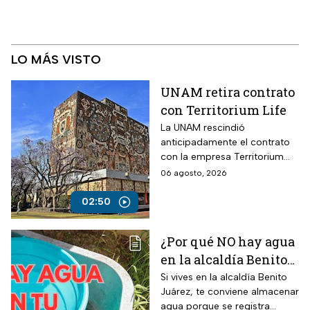
LO MÁS VISTO
UNAM retira contrato
con Territorium Life
La UNAM rescindió
anticipadamente el contrato
con la empresa Territorium
Life, encargada del examen
06 agosto, 2026
de ingreso a licenciatura.
02:50
¿Por qué NO hay agua
en la alcaldía Benito
Juárez? Lista de
Si vives en la alcaldía Benito
Juárez, te conviene almacenar
colonias afectadas
agua porque se registra