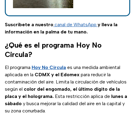
de CDMX,
inundaciones, caída
Edomex y
de árboles y de una
barda; estas son las
Puebla
calles afectadas
Suscríbete a nuestro
canal de WhatsApp
y lleva la
hoy.
información en la palma de tu mano.
¿Qué es el programa Hoy No
Circula?
El programa
Hoy No Circula
es una medida ambiental
aplicada en la
CDMX y el Edomex
para reducir la
contaminación del aire. Limita la circulación de vehículos
según el
color del engomado, el último dígito de la
placa y el holograma.
Esta restricción aplica de
lunes a
sábado
y busca mejorar la calidad del aire en la capital y
su zona conurbada.