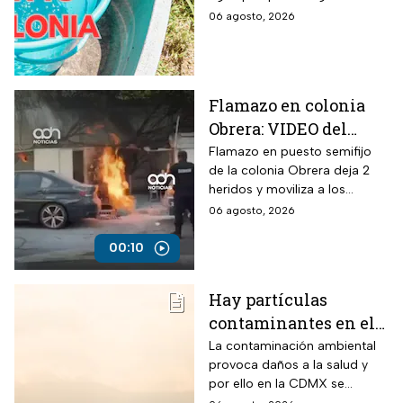
hasta el viernes
suspensión del suministro por
06 agosto, 2026
más de 48 horas.
Flamazo en colonia
Obrera: VIDEO del
siniestro en puesto
Flamazo en puesto semifijo
de la colonia Obrera deja 2
semifijo que dejó
heridos y moviliza a los
heridos
servicios de emergencia en
06 agosto, 2026
Isabel la Católica y
Chimalpopoca.
00:10
Hay partículas
contaminantes en el
ambiente; así está la
La contaminación ambiental
provoca daños a la salud y
calidad del aire hoy
por ello en la CDMX se
en CDMX
monitorea la calidad del aire