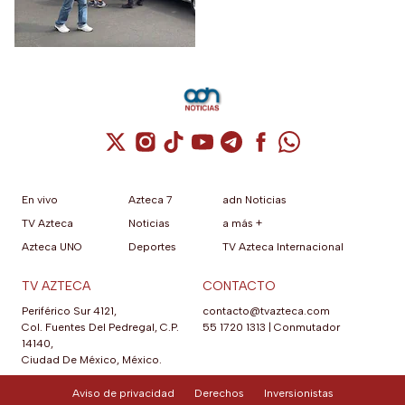
manifestaciones y bloqueos
en varias alcaldías de CDMX.
Cuenta de X / Twitter (se abre en una nuev
Cuenta de Instagram (se abre en una n
Cuenta de TikTok (se abre en una
Cuenta de YouTube (se abre 
Cuenta de Telegram (se a
Cuenta de Facebook 
Cuenta de Whats
En vivo
Azteca 7
adn Noticias
TV Azteca
Noticias
a más +
Azteca UNO
Deportes
TV Azteca Internacional
TV AZTECA
CONTACTO
Periférico Sur 4121,
contacto@tvazteca.com
Col. Fuentes Del Pedregal, C.P.
55 1720 1313
|
Conmutador
14140,
Ciudad De México, México.
Aviso de privacidad
Derechos
Inversionistas