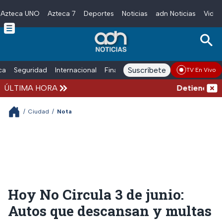
Azteca UNO
Azteca 7
Deportes
Noticias
adn Noticias
Video
Skip to main content
Suscríbete
ica
Seguridad
Internacional
Finanzas
adn Noticias Radio
Esp
TV En Vivo
ÚLTIMA HORA
Detienen al e
/
Ciudad
/
Nota
Hoy No Circula 3 de junio:
Autos que descansan y multas