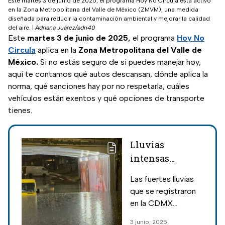
Este martes 3 de junio de 2025, el programa Hoy No Circula está activo
en la Zona Metropolitana del Valle de México (ZMVM), una medida
diseñada para reducir la contaminación ambiental y mejorar la calidad
del aire.
|
Adriana Juárez/adn40
Este
martes 3 de junio de 2025,
el programa
Hoy No
Circula
aplica en la
Zona Metropolitana del Valle de
México.
Si no estás seguro de si puedes manejar hoy,
aquí te contamos qué autos descansan, dónde aplica la
norma, qué sanciones hay por no respetarla, cuáles
vehículos están exentos y qué opciones de transporte
tienes.
Lluvias
intensas
provocan
Las fuertes lluvias
severas
que se registraron
inundaciones
en la CDMX
en varias zonas
provocaron
3 junio, 2025