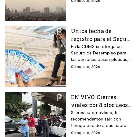
06 agosto, 2026
para en caso de ser necesario
activar la Fase 1 de
Contingencia Ambiental.
Única fecha de
registro para el Seguro
de Desempleo en
En la CDMX se otorga un
Seguro de Desempleo para
CDMX que da 3 mil
las personas desempleadas,
566 pesos
así que si perdiste tu trabajo
06 agosto, 2026
te decimos cómo inscribirte
para recibir el apoyo.
EN VIVO: Cierres
viales por 8 bloqueos
en CDMX hoy
Si eres automovilista, te
recomendamos salir con
tiempo debido a que habrá
cierres viales por
06 agosto, 2026