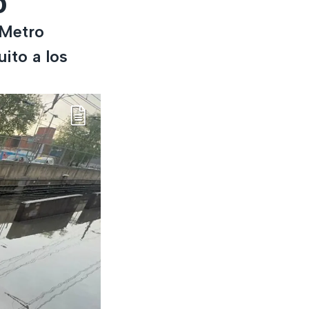
o
 Metro
ito a los