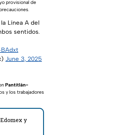
o provisional de
 precauciones.
la Línea A del
mbos sentidos.
64BAdxt
x)
June 3, 2025
son
Pantitlán-
os y los trabajadores
l Edomex y