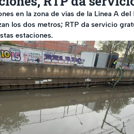
iones, RTP da servici
nes en la zona de vías de la Línea A del
n los dos metros; RTP da servicio gratu
stas estaciones.