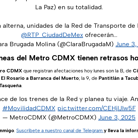
La Paz) en su totalidad.
 alterna, unidades de la Red de Transporte de 
@RTP_CiudadDeMex
ofrecerán…
ara Brugada Molina (@ClaraBrugadaM)
June 3,
íneas del Metro CDMX tienen retrasos ho
ro CDMX
que registran afectaciones hoy lunes son la B, de
C
e
El Rosario a Barranca del Muerto
; la 9, de
Pantitlán a Tacu
 Tasqueña
.
e de los trenes de la Red y planea tu viaje. Ant
#MovilidadCDMX
pic.twitter.com/CEHjlJlw5F
— MetroCDMX (@MetroCDMX)
June 3, 2025
onmigo
.
Suscríbete a nuestro canal de Telegram
y lleva la info