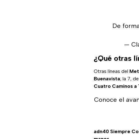
De forma
— Cl
¿Qué otras l
Otras líneas del
Met
Buenavista
; la 7, d
Cuatro Caminos a
Conoce el avanc
adn40 Siempre C
manos.