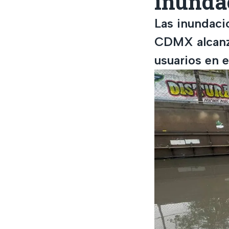
inundac
Las inundacio
CDMX alcanza
usuarios en e