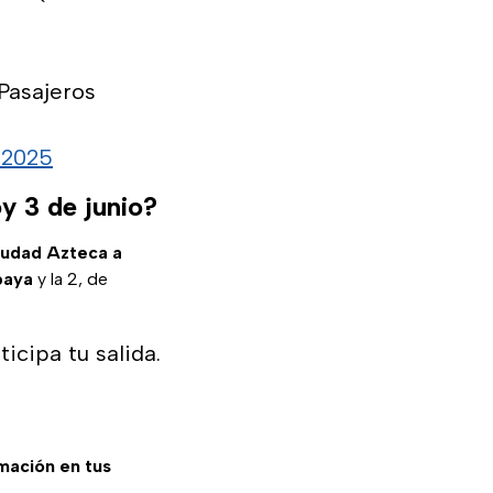
Pasajeros
 2025
y 3 de junio?
iudad Azteca a
baya
y la 2, de
icipa tu salida.
rmación en tus