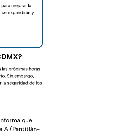
para mejorar la
e se expandirán y
o CDMX?
n las próximas horas
cio. Sin embargo,
r la seguridad de los
nforma que
a A (Pantitlán-