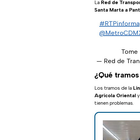
La
Red de Transpor
Santa Marta a Pant
#RTPinforma
@MetroCDM
Tome 
— Red de Tra
¿Qué tramos 
Los tramos de la
Lí
Agrícola Oriental
tienen problemas.