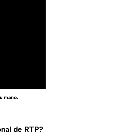
tu mano.
ional de RTP?