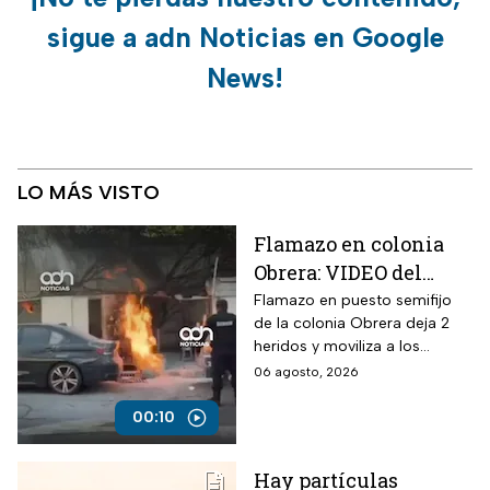
sigue a adn Noticias en Google
News!
LO MÁS VISTO
Flamazo en colonia
Obrera: VIDEO del
siniestro en puesto
Flamazo en puesto semifijo
de la colonia Obrera deja 2
semifijo que dejó
heridos y moviliza a los
heridos
servicios de emergencia en
06 agosto, 2026
Isabel la Católica y
Chimalpopoca.
00:10
Hay partículas