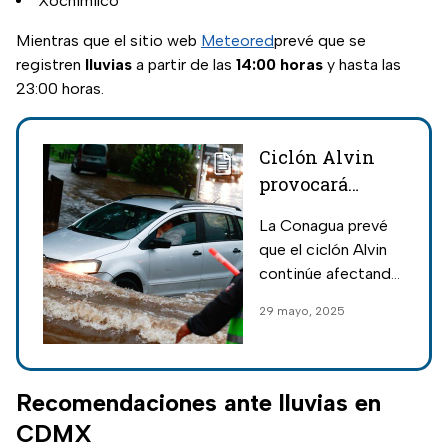
Xochimilco
Mientras que el sitio web
Meteored
prevé que se
registren
lluvias
a partir de las
14:00 horas
y hasta las
23:00 horas.
Ciclón Alvin
provocará
fuertes lluvias
La Conagua prevé
en México este
que el ciclón Alvin
29 de mayo:
continúe afectando
pronósticos del
el clima en México
29 mayo, 2025
clima
con intensas lluvias
y descargas
eléctricas;
pronósticos del 29
Recomendaciones ante lluvias en
de mayo.
CDMX