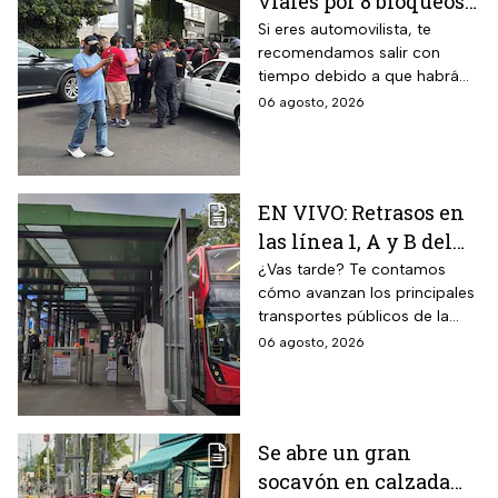
viales por 8 bloqueos
en CDMX hoy
Si eres automovilista, te
recomendamos salir con
tiempo debido a que habrá
cierres viales por
06 agosto, 2026
manifestaciones y bloqueos
en varias alcaldías de CDMX.
EN VIVO: Retrasos en
las línea 1, A y B del
Metro CDMX;
¿Vas tarde? Te contamos
cómo avanzan los principales
Metrobús sin
transportes públicos de la
contratiempos hoy
capital durante este jueves.
06 agosto, 2026
jueves 6 de agosto
Se abre un gran
socavón en calzada