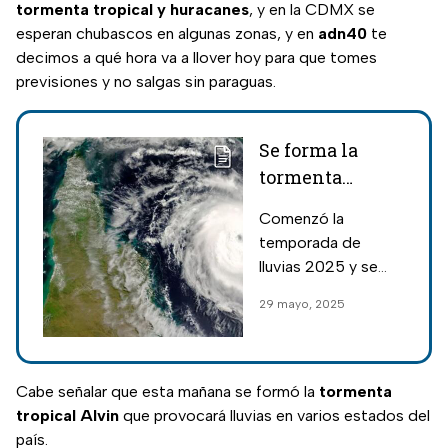
tormenta tropical y huracanes
, y en la CDMX se
esperan chubascos en algunas zonas, y en
adn40
te
decimos a qué hora va a llover hoy para que tomes
previsiones y no salgas sin paraguas.
Se forma la
tormenta
tropical Alvin
Comenzó la
en el Pacífico;
temporada de
afectará a estos
lluvias 2025 y se
estados
formó la tormenta
29 mayo, 2025
tropical Alvin que
afectará varios
estados del país;
autoridades emiten
Cabe señalar que esta mañana se formó la
tormenta
recomendaciones.
tropical Alvin
que provocará lluvias en varios estados del
país.