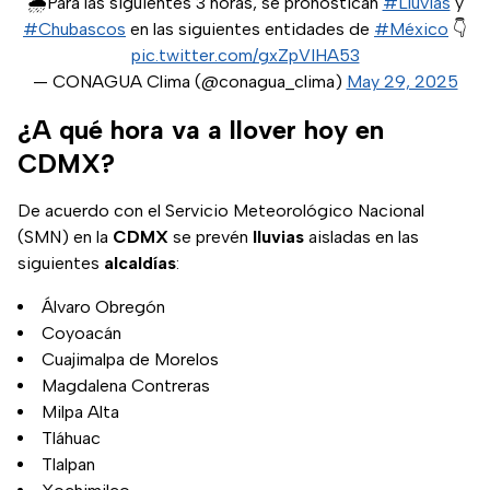
🌧️Para las siguientes 3 horas, se pronostican
#Lluvias
y
#Chubascos
en las siguientes entidades de
#México
👇
pic.twitter.com/gxZpVIHA53
— CONAGUA Clima (@conagua_clima)
May 29, 2025
¿A qué hora va a llover hoy en
CDMX?
De acuerdo con el Servicio Meteorológico Nacional
(SMN) en la
CDMX
se prevén
lluvias
aisladas en las
siguientes
alcaldías
:
Álvaro Obregón
Coyoacán
Cuajimalpa de Morelos
Magdalena Contreras
Milpa Alta
Tláhuac
Tlalpan