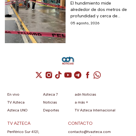
Taxqueña tras paso de
El hundimiento mide
alrededor de dos metros de
Trolebús
profundidad y cerca de
cuatro metros de diámetro.
05 agosto, 2026
Cuenta de X / Twitter (se abre en una nuev
Cuenta de Instagram (se abre en una n
Cuenta de TikTok (se abre en una
Cuenta de YouTube (se abre 
Cuenta de Telegram (se a
Cuenta de Facebook 
Cuenta de Whats
En vivo
Azteca 7
adn Noticias
TV Azteca
Noticias
a más +
Azteca UNO
Deportes
TV Azteca Internacional
TV AZTECA
CONTACTO
Periférico Sur 4121,
contacto@tvazteca.com