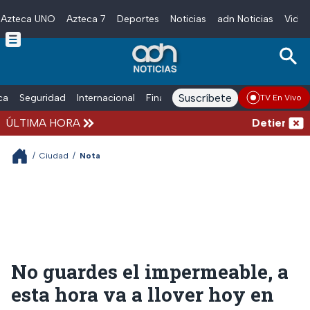
Azteca UNO
Azteca 7
Deportes
Noticias
adn Noticias
Video
Skip to main content
Suscríbete
ica
Seguridad
Internacional
Finanzas
adn Noticias Radio
Esp
TV En Vivo
ÚLTIMA HORA
Detienen al e
/
Ciudad
/
Nota
No guardes el impermeable, a
esta hora va a llover hoy en