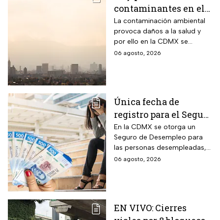
contaminantes en el
ambiente; así está la
La contaminación ambiental
provoca daños a la salud y
calidad del aire hoy
por ello en la CDMX se
en CDMX
monitorea la calidad del aire
06 agosto, 2026
para en caso de ser necesario
activar la Fase 1 de
Contingencia Ambiental.
Única fecha de
registro para el Seguro
de Desempleo en
En la CDMX se otorga un
Seguro de Desempleo para
CDMX que da 3 mil
las personas desempleadas,
566 pesos
así que si perdiste tu trabajo
06 agosto, 2026
te decimos cómo inscribirte
para recibir el apoyo.
EN VIVO: Cierres