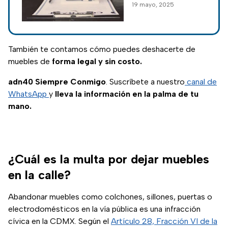
19 mayo, 2025
bajo costo para
familias capitalinas
que pagarán
mensualidades de
También te contamos cómo puedes deshacerte de
hasta 2 mil pesos
muebles de
forma legal y sin costo.
mensuales.
adn40 Siempre Conmigo
. Suscríbete a nuestro
canal de
WhatsApp
y
lleva la información en la palma de tu
mano.
¿Cuál es la multa por dejar muebles
en la calle?
Abandonar muebles como colchones, sillones, puertas o
electrodomésticos en la vía pública es una infracción
cívica en la CDMX. Según el
Artículo 28, Fracción VI de la