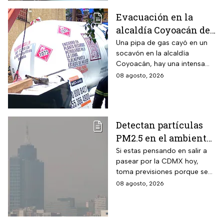
Evacuación en la
alcaldía Coyoacán de
CDMX tras caída de
Una pipa de gas cayó en un
socavón en la alcaldía
una pipa en un
Coyoacán, hay una intensa
socavón
movilización de servicios de
08 agosto, 2026
emergencia en al zona.
Detectan partículas
PM2.5 en el ambiente;
así esta la calidad del
Si estas pensando en salir a
pasear por la CDMX hoy,
aire hoy en la CDMX
toma previsiones porque se
detectaron partículas
08 agosto, 2026
contaminantes en el
ambiente.