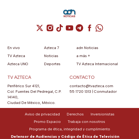
Cuenta de X / Twitter (se abre en una nuev
Cuenta de Instagram (se abre en una n
Cuenta de TikTok (se abre en una
Cuenta de YouTube (se abre 
Cuenta de Telegram (se a
Cuenta de Facebook 
Cuenta de Whats
En vivo
Azteca 7
adn Noticias
TV Azteca
Noticias
a más +
Azteca UNO
Deportes
TV Azteca Internacional
TV AZTECA
CONTACTO
Periférico Sur 4121,
contacto@tvazteca.com
Col. Fuentes Del Pedregal, C.P.
55 1720 1313
|
Conmutador
14140,
Ciudad De México, México.
Aviso de privacidad
Derechos
Inversionistas
Promo Espacio
Trabaja con nosotros
Programa de ética, integridad y cumplimiento
Defensor de Audiencias y Código de Ética de Televisión