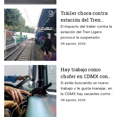
Tráiler choca contra
estación del Tren
Ligero en CDMX
El impacto del tráiler contra la
estación del Tren Ligero
provocó la suspensión
momentánea del servicio
08 agosto, 2026
Hay trabajo como
chofer en CDMX con
sueldo de 13 mil 500
Si estás buscando un nuevo
trabajo y te gusta manejar, en
pesos; requisitos para
la CDMX hay vacantes como
aplicar
chofer y aquí te decimos
08 agosto, 2026
cuáles son los requisitos y
cómo puedes aplicar.