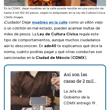
En la CDMX, dejar muebles en la calle puede resultar en una sanción de
hasta 4 mil 152.40 pesos, según lo estipulado en la Ley de Cultura Cívica.
|
Getty Images
¡Cuidado! Dejar
muebles en la calle
como un sillón viejo
o un colchón en mal estado, pueden acarrear multas de
miles de pesos. La
Ley de Cultura Cívica
regula este
tipo de comportamientos, aunque muchos ciudadanos
aún lo desconocen. En
adn40
te explicamos qué dice la
norma, cuánto podrías pagar y qué otras conductas son
sancionadas en la
Ciudad de Méxcio
(
CDMX
).
Así son las
casas de 2 mil
pesos al mes de
La Jefa de
Vivienda en
Gobierno de la
Conjunto en
CDMX entregó 196
CDMX
viviendas nuevas a