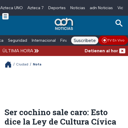
Azteca UNO
Azteca 7
Deportes
Noticias
adn Noticias
Video
Skip to main content
Suscríbete
ica
Seguridad
Internacional
Finanzas
adn Noticias Radio
Esp
TV En Vivo
ÚLTIMA HORA
Detienen al hombre que
/
Ciudad
/
Nota
Ser cochino sale caro: Esto
dice la Ley de Cultura Cívica