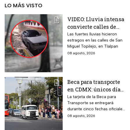
LO MÁS VISTO
VIDEO: Lluvia intensa
convierte calles de
Tlalpan en ríos
Las fuertes lluvias hicieron
estragos en las calles de San
Miguel Topilejo, en Tlalpan
08 agosto, 2026
Beca para transporte
en CDMX: únicos días
para recoger la tarjeta
La tarjeta de la Beca para
Transporte se entregará
si te atrasaste
durante cinco fechas oficiales
en la CDMX; estos son los
08 agosto, 2026
requisitos