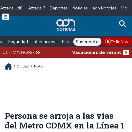
Azteca UNO
Azteca 7
Deportes
Noticias
adn Noticias
Video
Skip to main content
Suscríbete
ica
Seguridad
Internacional
Finanzas
adn Noticias Radio
Esp
TV En Vivo
ÚLTIMA HORA
Vacaciones de verano complica
/
Ciudad
/
Nota
Persona se arroja a las vías
del Metro CDMX en la Línea 1