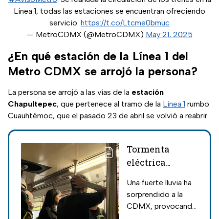
Línea 1, todas las estaciones se encuentran ofreciendo
servicio.
https://t.co/Ltcme0bmuc
— MetroCDMX (@MetroCDMX)
May 21, 2025
¿En qué estación de la Línea 1 del
Metro CDMX se arrojó la persona?
La persona se arrojó a las vías de la
estación
Chapultepec
, que pertenece al tramo de la
Línea 1
rumbo
Cuauhtémoc, que el pasado 23 de abril se volvió a reabrir.
Tormenta
eléctrica
provoca marcha
Una fuerte lluvia ha
lenta líneas del
sorprendido a la
Metro CDMX y
CDMX, provocando
causa cierre del
que varías líneas del