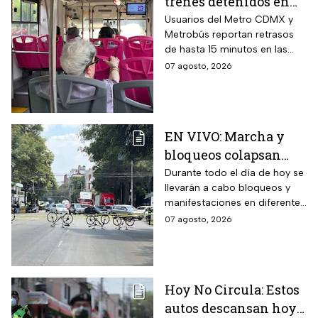
trenes detenidos en
líneas del Metro
Usuarios del Metro CDMX y
Metrobús reportan retrasos
CDMX hoy 7 de agosto;
de hasta 15 minutos en las
Metrobús restablece
líneas
07 agosto, 2026
servicio
EN VIVO: Marcha y
bloqueos colapsan
calles por cierres en
Durante todo el día de hoy se
llevarán a cabo bloqueos y
CDMX hoy
manifestaciones en diferentes
zonas de la CDMX por lo que
07 agosto, 2026
se recomienda a los
automovilistas tomar
previsiones para evitar el
tráfico.
Hoy No Circula: Estos
autos descansan hoy