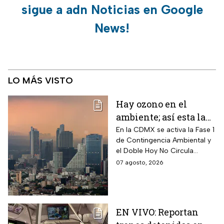
sigue a adn Noticias en Google
News!
LO MÁS VISTO
Hay ozono en el
ambiente; así esta la
calidad del aire en
En la CDMX se activa la Fase 1
de Contingencia Ambiental y
CDMX hoy
el Doble Hoy No Circula
cuando hay altos índices de
07 agosto, 2026
contaminación.
EN VIVO: Reportan