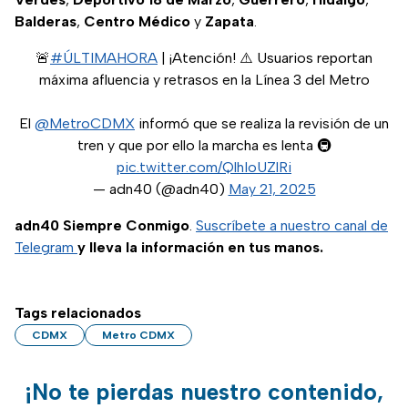
Balderas
,
Centro Médico
y
Zapata
.
🚨
#ÚLTIMAHORA
| ¡Atención! ⚠️ Usuarios reportan
máxima afluencia y retrasos en la Línea 3 del Metro
El
@MetroCDMX
informó que se realiza la revisión de un
tren y que por ello la marcha es lenta 🚇
pic.twitter.com/QlhIoUZlRi
— adn40 (@adn40)
May 21, 2025
adn40 Siempre Conmigo
.
Suscríbete a nuestro canal de
Telegram
y lleva la información en tus manos.
Tags relacionados
CDMX
Metro CDMX
¡No te pierdas nuestro contenido,