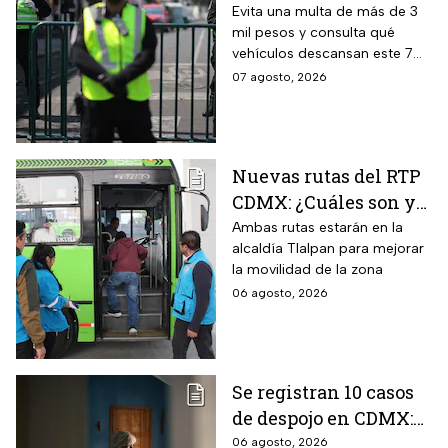
viernes 7 de agosto en
Evita una multa de más de 3
mil pesos y consulta qué
CDMX y EDOMEX
vehículos descansan este 7
de agosto, los horarios del
07 agosto, 2026
programa y quiénes están
exentos en la CDMX y el
Estado de México.
Nuevas rutas del RTP
CDMX: ¿Cuáles son y
con qué estaciones
Ambas rutas estarán en la
alcaldía Tlalpan para mejorar
del Metrobús
la movilidad de la zona
conectan?
06 agosto, 2026
Se registran 10 casos
de despojo en CDMX:
adultos mayores son
06 agosto, 2026