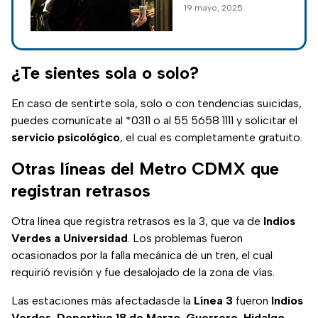
19 mayo, 2025
Cablebús
Metro tengan que
implementar marcha
de seguridad en
plena hora pico.
¿Te sientes sola o solo?
En caso de sentirte sola, solo o con tendencias suicidas,
puedes comunícate al *0311 o al 55 5658 1111 y solicitar el
servicio psicológico
, el cual es completamente gratuito.
Otras líneas del Metro CDMX que
registran retrasos
Otra línea que registra retrasos es la 3, que va de
Indios
Verdes a Universidad
. Los problemas fueron
ocasionados por la falla mecánica de un tren, el cual
requirió revisión y fue desalojado de la zona de vías.
Las estaciones más afectadasde la
Línea 3
fueron
Indios
Verdes
,
Deportivo 18 de Marzo
,
Guerrero
,
Hidalgo
,