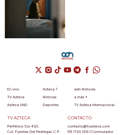
las principales
víctimas
Cuenta de X / Twitter (se abre en una nuev
Cuenta de Instagram (se abre en una n
Cuenta de TikTok (se abre en una
Cuenta de YouTube (se abre 
Cuenta de Telegram (se a
Cuenta de Facebook 
Cuenta de Whats
En vivo
Azteca 7
adn Noticias
TV Azteca
Noticias
a más +
Azteca UNO
Deportes
TV Azteca Internacional
TV AZTECA
CONTACTO
Periférico Sur 4121,
contacto@tvazteca.com
Col. Fuentes Del Pedregal, C.P.
55 1720 1313
|
Conmutador