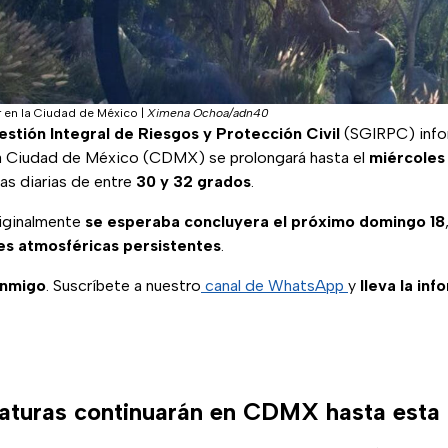
r en la Ciudad de México
|
Ximena Ochoa/adn40
stión Integral de Riesgos y Protección Civil
(SGIRPC) info
la Ciudad de México (CDMX) se prolongará hasta el
miércoles
s diarias de entre
30 y 32 grados
.
riginalmente
se esperaba concluyera el próximo domingo 18
es atmosféricas persistentes
.
onmigo
. Suscríbete a nuestro
canal de WhatsApp
y
lleva la inf
aturas continuarán en CDMX hasta esta 