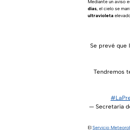
Mediante un aviso es
días
, el cielo se m
ultravioleta
elevad
Se prevé que l
Tendremos te
#LaPre
— Secretaría 
El
Servicio Meteoro