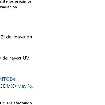
ante los próximos
e
radiación
s 21 de mayo en
 de rayos UV.
6MlTCBe
C_CDMX)
May 16,
tinuará afectando