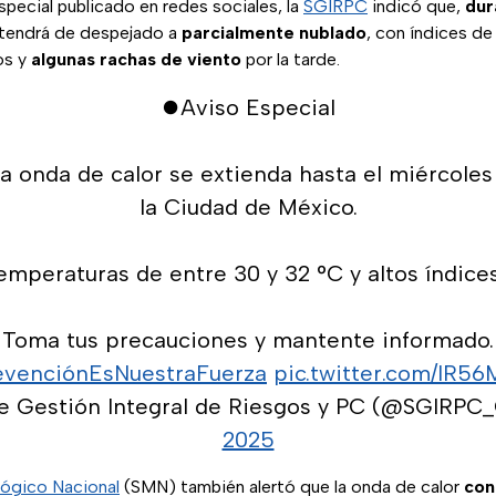
pecial publicado en redes sociales, la
SGIRPC
indicó que,
dur
antendrá de despejado a
parcialmente nublado
, con índices d
os y
algunas rachas de viento
por la tarde.
⏺️Aviso Especial
a onda de calor se extienda hasta el miércole
la Ciudad de México.
mperaturas de entre 30 y 32 °C y altos índices
Toma tus precauciones y mantente informado.
venciónEsNuestraFuerza
pic.twitter.com/lR5
de Gestión Integral de Riesgos y PC (@SGIRP
2025
lógico Nacional
(SMN) también alertó que la onda de calor
con