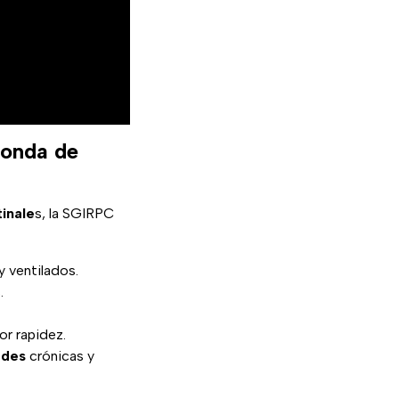
 onda de
inale
s, la SGIRPC
y ventilados.
.
r rapidez.
ades
crónicas y