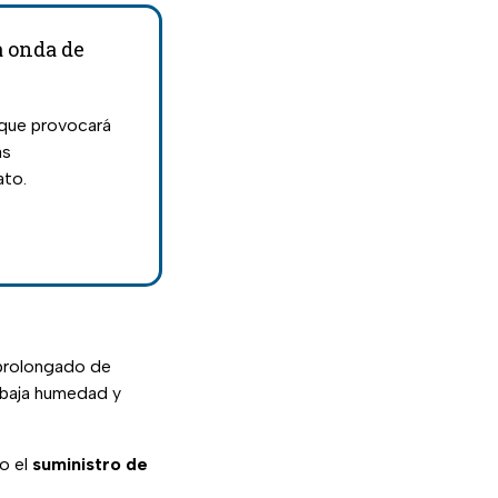
a onda de
 que provocará
as
ato.
 prolongado de
 baja humedad y
o el
suministro de