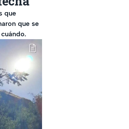
 fecha
s que
maron que se
 cuándo.