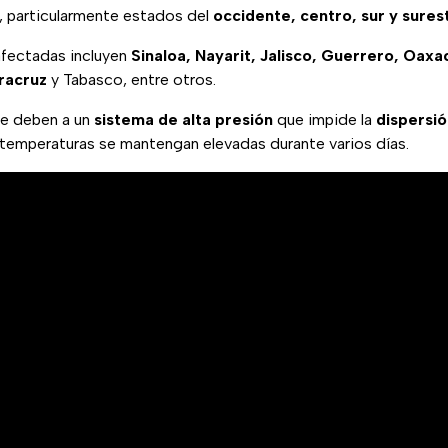
, particularmente estados del
occidente, centro, sur y sures
afectadas incluyen
Sinaloa, Nayarit, Jalisco, Guerrero, Oax
eracruz
y Tabasco, entre otros.
se deben a un
sistema de alta presión
que impide la
dispersió
temperaturas se mantengan elevadas durante varios días.