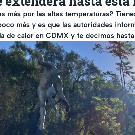
e extenderá hasta esta
s más por las altas temperaturas? Tiene
poco más y es que las autoridades infor
ola de calor en CDMX y te decimos hasta