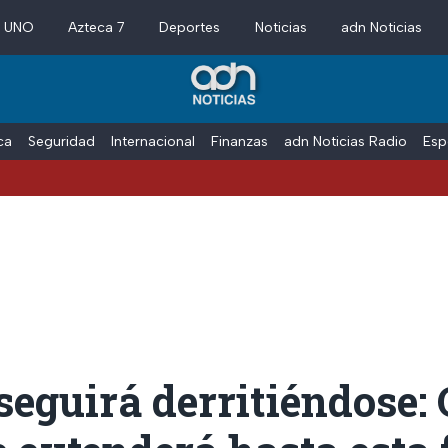
a UNO
Azteca 7
Deportes
Noticias
adn Noticias
ica
Seguridad
Internacional
Finanzas
adn Noticias Radio
Esp
guirá derritiéndose: 