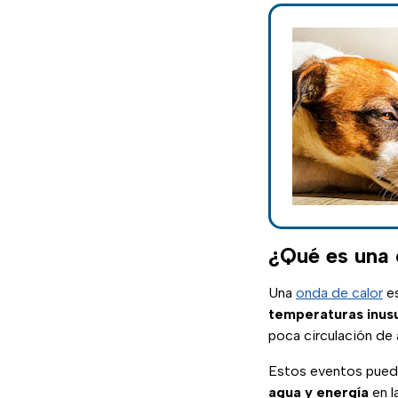
¿Qué es una 
Una
onda de calor
e
temperaturas inus
poca circulación de a
Estos eventos pue
agua y energía
en l