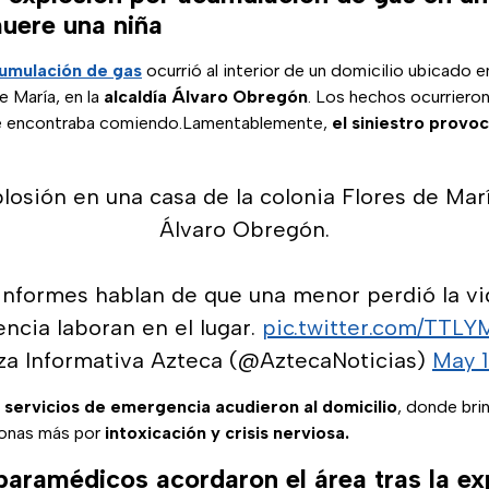
muere una niña
umulación de gas
ocurrió al interior de un domicilio ubicado en
e María, en la
alcaldía Álvaro Obregón
. Los hechos ocurrieron
 se encontraba comiendo.Lamentablemente,
el siniestro provo
losión en una casa de la colonia Flores de Marí
Álvaro Obregón.
informes hablan de que una menor perdió la vi
ncia laboran en el lugar.
pic.twitter.com/TTL
za Informativa Azteca (@AztecaNoticias)
May 1
s
servicios de emergencia acudieron al domicilio
, donde bri
onas más por
intoxicación y crisis nerviosa.
aramédicos acordaron el área tras la ex