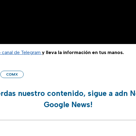
o canal de Telegram
y lleva la información en tus manos.
CDMX
erdas nuestro contenido, sigue a adn N
Google News!