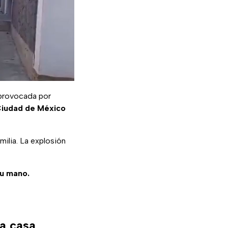
rovocada por
iudad de México
ilia. La explosión
tu mano.
na casa