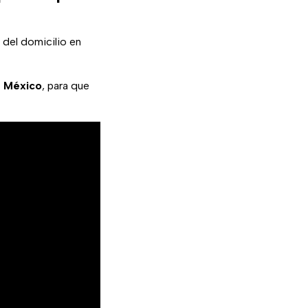
r del domicilio en
de México
, para que