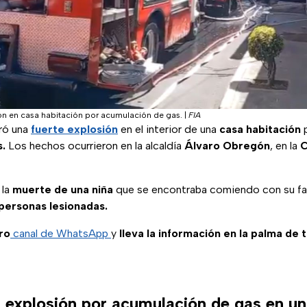
sión en casa habitación por acumulación de gas.
|
FIA
tró una
fuerte explosión
en el interior de una
casa habitación
p
.
Los hechos ocurrieron en la alcaldía
Álvaro Obregón
, en la
C
 la
muerte de una niña
que se encontraba comiendo con su fam
personas lesionadas.
ro
canal de WhatsApp
y
lleva la información en la palma de 
 explosión por acumulación de gas en u