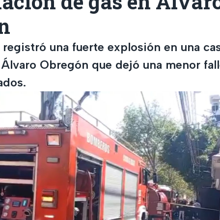
ación de gas en Álvar
n
 registró una fuerte explosión en una ca
a Álvaro Obregón que dejó una menor fal
ados.