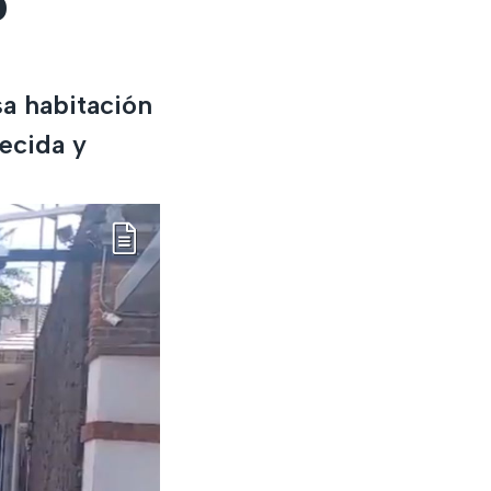
o
sa habitación
lecida y