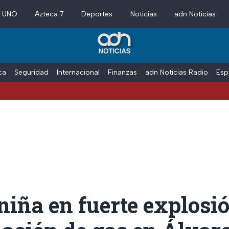
a UNO
Azteca 7
Deportes
Noticias
adn Noticias
ica
Seguridad
Internacional
Finanzas
adn Noticias Radio
Esp
iña en fuerte explosi