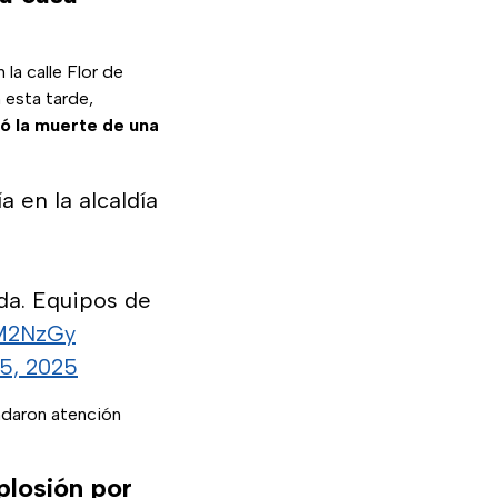
 la calle Flor de
 esta tarde,
có la muerte de una
a en la alcaldía
da. Equipos de
YM2NzGy
5, 2025
ndaron atención
plosión por