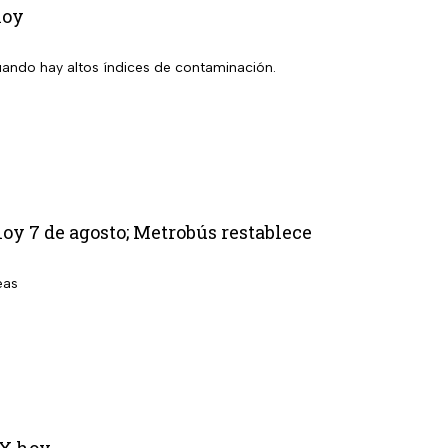
hoy
uando hay altos índices de contaminación.
oy 7 de agosto; Metrobús restablece
eas
MX hoy