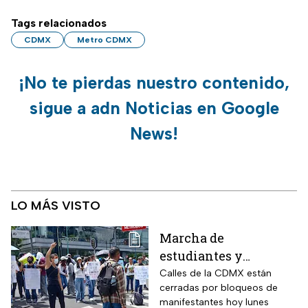
Tags relacionados
CDMX
Metro CDMX
¡No te pierdas nuestro contenido,
sigue a adn Noticias en Google
News!
LO MÁS VISTO
Marcha de
estudiantes y
bloqueos hoy 10 de
Calles de la CDMX están
cerradas por bloqueos de
agosto; calles cerradas
manifestantes hoy lunes