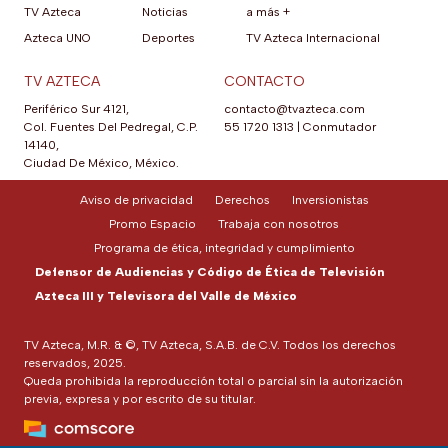
TV Azteca
Noticias
a más +
Azteca UNO
Deportes
TV Azteca Internacional
TV AZTECA
CONTACTO
Periférico Sur 4121,
contacto@tvazteca.com
Col. Fuentes Del Pedregal, C.P.
55 1720 1313
|
Conmutador
14140,
Ciudad De México, México.
Aviso de privacidad
Derechos
Inversionistas
Promo Espacio
Trabaja con nosotros
Programa de ética, integridad y cumplimiento
Defensor de Audiencias y Código de Ética de Televisión
Azteca III y Televisora del Valle de México
TV Azteca, M.R. & ©, TV Azteca, S.A.B. de C.V. Todos los derechos
reservados, 2025.
Queda prohibida la reproducción total o parcial sin la autorización
previa, expresa y por escrito de su titular.