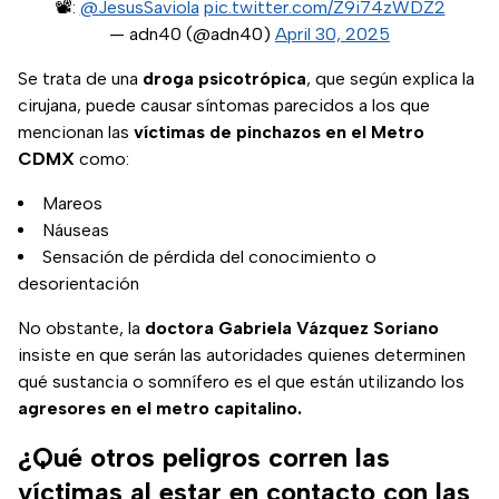
📽️:
@JesusSaviola
pic.twitter.com/Z9i74zWDZ2
— adn40 (@adn40)
April 30, 2025
Se trata de una
droga psicotrópica
, que según explica la
cirujana, puede causar síntomas parecidos a los que
mencionan las
víctimas de pinchazos en el Metro
CDMX
como:
Mareos
Náuseas
Sensación de pérdida del conocimiento o
desorientación
No obstante, la
doctora Gabriela Vázquez Soriano
insiste en que serán las autoridades quienes determinen
qué sustancia o somnífero es el que están utilizando los
agresores en el metro capitalino.
¿Qué otros peligros corren las
víctimas al estar en contacto con las