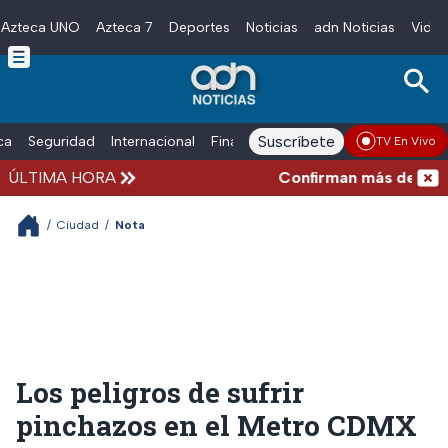
Azteca UNO
Azteca 7
Deportes
Noticias
adn Noticias
Video
Skip to main content
Suscríbete
ica
Seguridad
Internacional
Finanzas
adn Noticias Radio
Esp
TV En Vivo
ÚLTIMA HORA
Confirman más de 100 mue
/
Ciudad
/
Nota
Los peligros de sufrir
pinchazos en el Metro CDMX