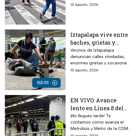
en la CDMX minuto a
10 agosto, 2026
minuto
Iztapalapa vive entre
baches, grietas y
socavones
Vecinos de Iztapalapa
denuncian calles olvidadas,
enormes grietas y socavones
que representan un riesgo
10 agosto, 2026
para peatones, automovilistas
y viviendas, mientras las
02:01
autoridades no atienden las
afectaciones.
EN VIVO: Avance
lento en Línea 8 del
Metro CDMX por
¡No llegues tarde! Te
contamos cómo avanza el
lluvia; Metrobús con
Metrobús y Metro de la CDMX
estaciones cerradas
durante este lunes de lluvias
10 agosto, 2026