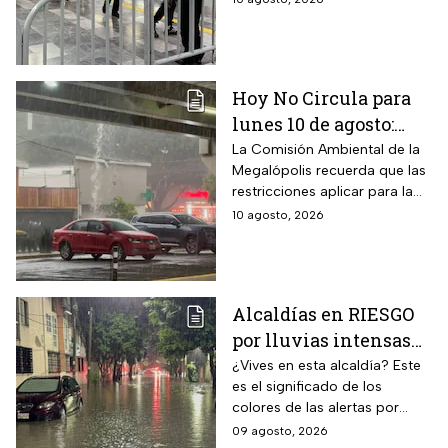
hoy lunes 10 de agosto
en la capital.
Hoy No Circula para
lunes 10 de agosto:
¿Qué autos descansan
La Comisión Ambiental de la
Megalópolis recuerda que las
en CDMX y Edomex?
restricciones aplicar para la
Ciudad de México y Estado
10 agosto, 2026
de México
Alcaldías en RIESGO
por lluvias intensas
en CDMX hoy 9 de
¿Vives en esta alcaldía? Este
es el significado de los
agosto: ¿dónde hay
colores de las alertas por
alerta y peligro de
lluvias en la capital mexicana.
09 agosto, 2026
inundaciones?