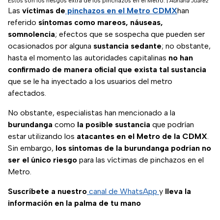
Estos son los riesgos extra de los pinchazos en el Metro.
|
Adriana Juárez
Las
víctimas de
pinchazos en el Metro CDMX
han
referido
síntomas como mareos, náuseas,
somnolencia
; efectos que se sospecha que pueden ser
ocasionados por alguna
sustancia sedante
; no obstante,
hasta el momento las autoridades capitalinas
no han
confirmado de manera oficial que exista tal sustancia
que se le ha inyectado a los usuarios del metro
afectados.
No obstante, especialistas han mencionado a la
burundanga
como
la posible sustancia
que podrían
estar utilizando los
atacantes en el Metro de la CDMX
.
Sin embargo,
los síntomas de la burundanga podrían no
ser el único riesgo
para las víctimas de pinchazos en el
Metro.
Suscríbete a nuestro
canal de WhatsApp
y
lleva la
información en la palma de tu mano