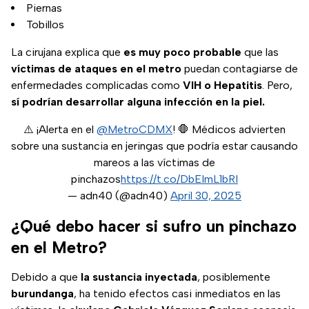
Piernas
Tobillos
La cirujana explica que
es muy poco probable
que las
víctimas de ataques en el metro
puedan contagiarse de
enfermedades complicadas como
VIH o Hepatitis
. Pero,
sí podrían desarrollar alguna infección en la piel.
⚠️ ¡Alerta en el
@MetroCDMX
! 🛑 Médicos advierten
sobre una sustancia en jeringas que podría estar causando
mareos a las víctimas de
pinchazos
https://t.co/DbEImL1bRI
— adn40 (@adn40)
April 30, 2025
¿Qué debo hacer si sufro un pinchazo
en el Metro?
Debido a que
la sustancia inyectada
, posiblemente
burundanga
, ha tenido efectos casi inmediatos en las