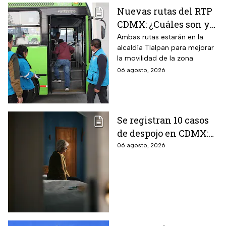
Nuevas rutas del RTP
CDMX: ¿Cuáles son y
con qué estaciones
Ambas rutas estarán en la
alcaldía Tlalpan para mejorar
del Metrobús
la movilidad de la zona
conectan?
06 agosto, 2026
Se registran 10 casos
de despojo en CDMX:
adultos mayores son
06 agosto, 2026
las principales
víctimas