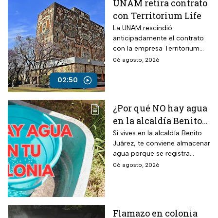
UNAM retira contrato
con Territorium Life
La UNAM rescindió
anticipadamente el contrato
con la empresa Territorium
Life, encargada del examen
06 agosto, 2026
de ingreso a licenciatura.
02:50
¿Por qué NO hay agua
en la alcaldía Benito
Juárez? Lista de
Si vives en la alcaldía Benito
Juárez, te conviene almacenar
colonias afectadas
agua porque se registra
hasta el viernes
suspensión del suministro por
06 agosto, 2026
más de 48 horas.
Flamazo en colonia