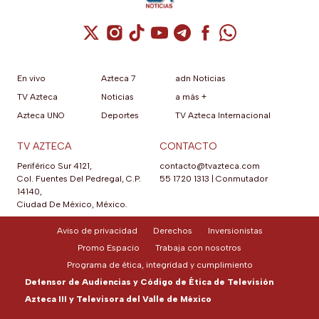
Cuenta de X / Twitter (se abre en una nuev
Cuenta de Instagram (se abre en una n
Cuenta de TikTok (se abre en una
Cuenta de YouTube (se abre 
Cuenta de Telegram (se a
Cuenta de Facebook 
Cuenta de Whats
En vivo
Azteca 7
adn Noticias
TV Azteca
Noticias
a más +
Azteca UNO
Deportes
TV Azteca Internacional
TV AZTECA
CONTACTO
Periférico Sur 4121,
contacto@tvazteca.com
Col. Fuentes Del Pedregal, C.P.
55 1720 1313
|
Conmutador
14140,
Ciudad De México, México.
Aviso de privacidad
Derechos
Inversionistas
Promo Espacio
Trabaja con nosotros
Programa de ética, integridad y cumplimiento
Defensor de Audiencias y Código de Ética de Televisión
Azteca III y Televisora del Valle de México