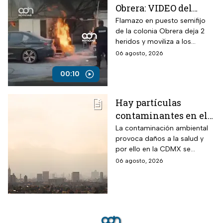
Obrera: VIDEO del
siniestro en puesto
Flamazo en puesto semifijo
de la colonia Obrera deja 2
semifijo que dejó
heridos y moviliza a los
heridos
servicios de emergencia en
06 agosto, 2026
Isabel la Católica y
Chimalpopoca.
00:10
Hay partículas
contaminantes en el
ambiente; así está la
La contaminación ambiental
provoca daños a la salud y
calidad del aire hoy
por ello en la CDMX se
en CDMX
monitorea la calidad del aire
06 agosto, 2026
para en caso de ser necesario
activar la Fase 1 de
Contingencia Ambiental.