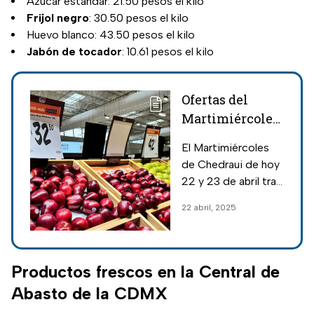
Azúcar estándar: 21.50 pesos el kilo
Frijol negro
: 30.50 pesos el kilo
Huevo blanco: 43.50 pesos el kilo
Jabón de tocador
: 10.61 pesos el kilo
Ofertas del
Martimiércoles
de Chedraui:
El Martimiércoles
Frutas,
de Chedraui de hoy
verduras,
22 y 23 de abril trae
ensaladas y
lo mejor de las
22 abril, 2025
cócteles baratas
frutas, verduras,
hoy
ensaladas y
cócteles a precios
realmente bajos;
Productos frescos en la Central de
aquí la lista.
Abasto de la CDMX