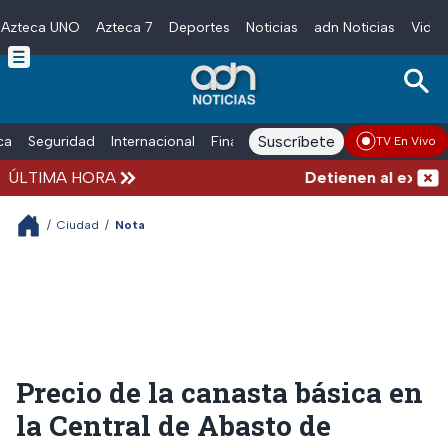
Azteca UNO
Azteca 7
Deportes
Noticias
adn Noticias
Video
Skip to main content
Suscríbete
ica
Seguridad
Internacional
Finanzas
adn Noticias Radio
Esp
TV En Vivo
ÚLTIMA HORA
Detienen al exgobern
/
Ciudad
/
Nota
Precio de la canasta básica en
la Central de Abasto de