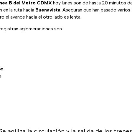
ínea B del Metro CDMX
hoy lunes son de hasta 20 minutos d
n en la ruta hacia
Buenavista
. Aseguran que han pasado varios 
o el avance hacia el otro lado es lenta.
registran aglomeraciones son:
ón
a
Se agiliza la circulación y la salida de los trene