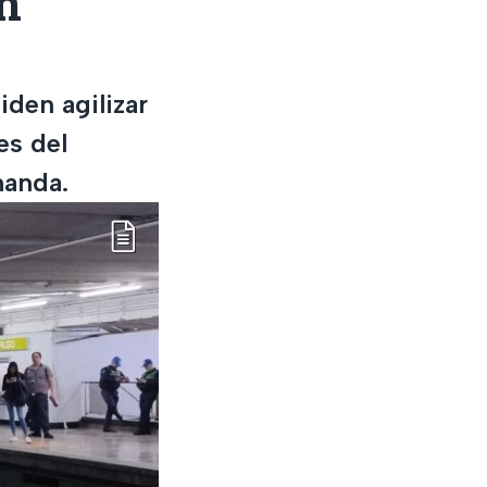
n
den agilizar
es del
manda.