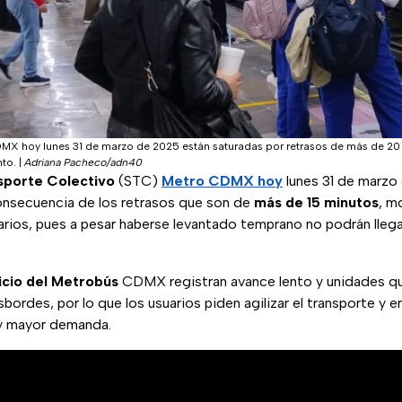
DMX hoy lunes 31 de marzo de 2025 están saturadas por retrasos de más de 20 m
nto.
|
Adriana Pacheco/adn40
sporte Colectivo
(STC)
Metro CDMX hoy
lunes 31 de marzo
consecuencia de los retrasos que son de
más de 15 minutos
, m
arios, pues a pesar haberse levantado temprano no podrán llega
icio del Metrobús
CDMX registran avance lento y unidades que
bordes, por lo que los usuarios piden agilizar el transporte y e
y mayor demanda.