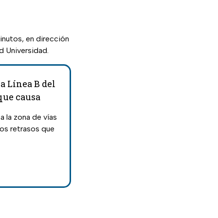
inutos, en dirección
d Universidad.
a Línea B del
 que causa
a la zona de vías
 los retrasos que