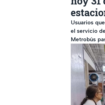
hoy 31
estaci
Usuarios que
el servicio d
Metrobús pas