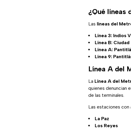
¿Qué líneas 
Las
líneas del Me
Línea 3: Indios 
Línea B: Ciudad
Línea A: Pantitl
Línea 9: Pantitl
Línea A del
La
Línea A del Met
quienes denuncian en
de las terminales.
Las estaciones con 
La Paz
Los Reyes