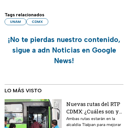
Tags relacionados
UNAM
CDMX
¡No te pierdas nuestro contenido,
sigue a adn Noticias en Google
News!
LO MÁS VISTO
Nuevas rutas del RTP
CDMX: ¿Cuáles son y
con qué estaciones
Ambas rutas estarán en la
alcaldía Tlalpan para mejorar
del Metrobús