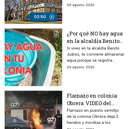
Life, encargada del examen
06 agosto, 2026
de ingreso a licenciatura.
02:50
¿Por qué NO hay agua
en la alcaldía Benito
Juárez? Lista de
Si vives en la alcaldía Benito
Juárez, te conviene almacenar
colonias afectadas
agua porque se registra
hasta el viernes
suspensión del suministro por
06 agosto, 2026
más de 48 horas.
Flamazo en colonia
Obrera: VIDEO del
siniestro en puesto
Flamazo en puesto semifijo
de la colonia Obrera deja 2
semifijo que dejó
heridos y moviliza a los
heridos
servicios de emergencia en