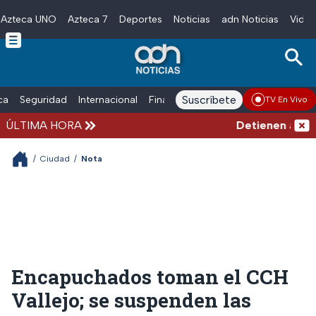
Azteca UNO
Azteca 7
Deportes
Noticias
adn Noticias
Video
Skip to main content
Suscríbete
ica
Seguridad
Internacional
Finanzas
adn Noticias Radio
Esp
TV En Vivo
ÚLTIMA HORA
Detienen al exgo
/
Ciudad
/
Nota
Encapuchados toman el CCH
Vallejo; se suspenden las