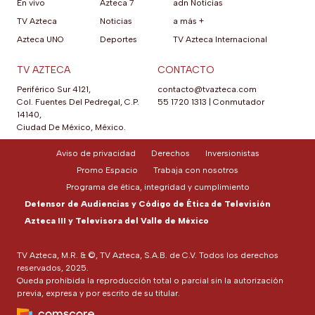
En vivo
Azteca 7
adn Noticias
TV Azteca
Noticias
a más +
Azteca UNO
Deportes
TV Azteca Internacional
TV AZTECA
CONTACTO
Periférico Sur 4121,
contacto@tvazteca.com
Col. Fuentes Del Pedregal, C.P.
55 1720 1313
|
Conmutador
14140,
Ciudad De México, México.
Aviso de privacidad
Derechos
Inversionistas
Promo Espacio
Trabaja con nosotros
Programa de ética, integridad y cumplimiento
Defensor de Audiencias y Código de Ética de Televisión
Azteca III y Televisora del Valle de México
TV Azteca, M.R. & ©, TV Azteca, S.A.B. de C.V. Todos los derechos
reservados, 2025.
Queda prohibida la reproducción total o parcial sin la autorización
previa, expresa y por escrito de su titular.