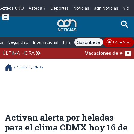
Azteca UNO
Azteca 7
Deportes
Noticias
adn Noticias
Video
Skip to main content
Suscríbete
ica
Seguridad
Internacional
Finanzas
adn Noticias Radio
Esp
TV En Vivo
ÚLTIMA HORA
Vacaciones de verano com
/
Ciudad
/
Nota
Activan alerta por heladas
para el clima CDMX hoy 16 de