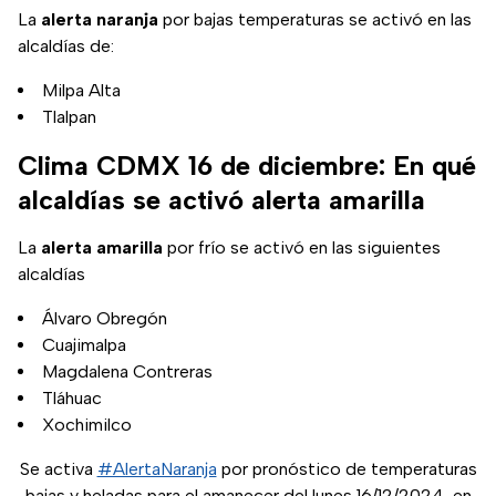
La
alerta naranja
por bajas temperaturas se activó en las
alcaldías de:
Milpa Alta
Tlalpan
Clima CDMX 16 de diciembre: En qué
alcaldías se activó alerta amarilla
La
alerta amarilla
por frío se activó en las siguientes
alcaldías
Álvaro Obregón
Cuajimalpa
Magdalena Contreras
Tláhuac
Xochimilco
Se activa
#AlertaNaranja
por pronóstico de temperaturas
bajas y heladas para el amanecer del lunes 16/12/2024, en