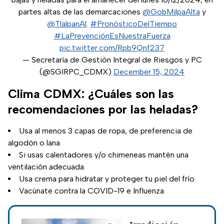
partes altas de las demarcaciones
@GobMilpaAlta
y
@TlalpanAl
.
#PronósticoDelTiempo
#LaPrevenciónEsNuestraFuerza
pic.twitter.com/Rpb9Qnf237
— Secretaría de Gestión Integral de Riesgos y PC
(@SGIRPC_CDMX)
December 15, 2024
Clima CDMX: ¿Cuáles son las
recomendaciones por las heladas?
Usa al menos 3 capas de ropa, de preferencia de
algodón o lana
Si usas calentadores y/o chimeneas mantén una
ventilación adecuada
Usa crema para hidratar y proteger tu piel del frío
Vacúnate contra la COVID-19 e Influenza