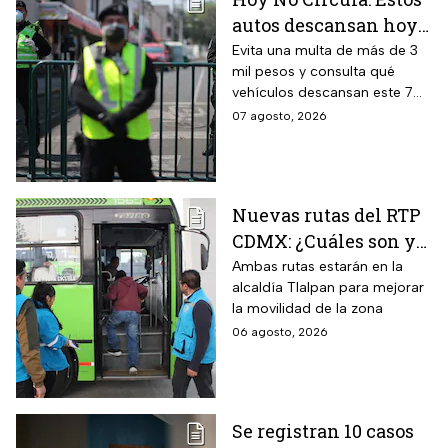
autos descansan hoy
viernes 7 de agosto en
Evita una multa de más de 3
mil pesos y consulta qué
CDMX y EDOMEX
vehículos descansan este 7
de agosto, los horarios del
07 agosto, 2026
programa y quiénes están
exentos en la CDMX y el
Estado de México.
Nuevas rutas del RTP
CDMX: ¿Cuáles son y
con qué estaciones
Ambas rutas estarán en la
alcaldía Tlalpan para mejorar
del Metrobús
la movilidad de la zona
conectan?
06 agosto, 2026
Se registran 10 casos