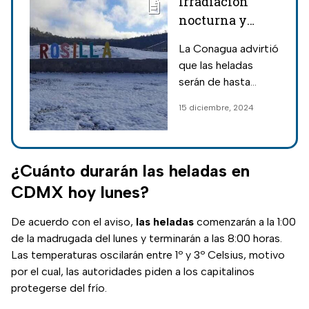
Irradiación
nocturna y
lluvias fuertes
La Conagua advirtió
invernales para
que las heladas
el clima hoy
serán de hasta
lunes 16 de
-15ºC debido a la
15 diciembre, 2024
diciembre
irradiación nocturna
para el clima hoy
lunes; estados
reportarán lluvia.
¿Cuánto durarán las heladas en
CDMX hoy lunes?
De acuerdo con el aviso,
las heladas
comenzarán a la 1:00
de la madrugada del lunes y terminarán a las 8:00 horas.
Las temperaturas oscilarán entre 1º y 3º Celsius, motivo
por el cual, las autoridades piden a los capitalinos
protegerse del frío.