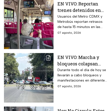
EN VIVO: Reportan
trenes detenidos en
líneas del Metro
Usuarios del Metro CDMX y
Metrobús reportan retrasos
CDMX hoy 7 de agosto;
de hasta 15 minutos en las
Metrobús restablece
líneas
07 agosto, 2026
servicio
EN VIVO: Marcha y
bloqueos colapsan
calles por cierres en
Durante todo el día de hoy se
llevarán a cabo bloqueos y
CDMX hoy
manifestaciones en diferentes
zonas de la CDMX por lo que
07 agosto, 2026
se recomienda a los
automovilistas tomar
previsiones para evitar el
tráfico.
Hoy No Circula: Estos