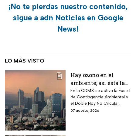
¡No te pierdas nuestro contenido,
sigue a adn Noticias en Google
News!
LO MÁS VISTO
Hay ozono en el
ambiente; así esta la
calidad del aire en
En la CDMX se activa la Fase 1
de Contingencia Ambiental y
CDMX hoy
el Doble Hoy No Circula
cuando hay altos índices de
07 agosto, 2026
contaminación.