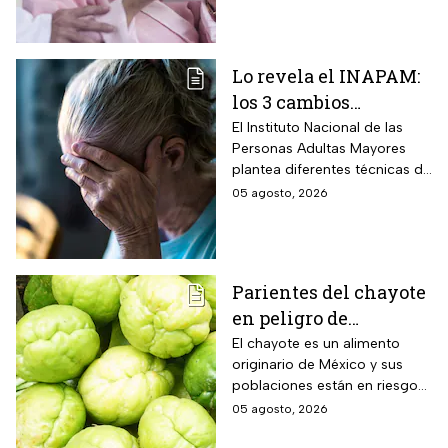
deseados.
Lo revela el INAPAM:
los 3 cambios
silenciosos que sufre
El Instituto Nacional de las
Personas Adultas Mayores
tu cerebro de forma
plantea diferentes técnicas de
natural al envejecer
estimulación mental para
05 agosto, 2026
mitigar los fallos de atención
y olvidos cotidianos.
Parientes del chayote
en peligro de
extinción, advierte
El chayote es un alimento
originario de México y sus
Instituto de Ecología
poblaciones están en riesgo
de desaparecer a corto plazo
05 agosto, 2026
de acuerdo con el Instituto de