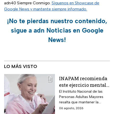
adn40 Siempre Conmigo.
Síguenos en Showcase de
Google News y mantente siempre informado.
¡No te pierdas nuestro contenido,
sigue a adn Noticias en Google
News!
LO MÁS VISTO
INAPAM recomienda
este ejercicio mental
para adultos mayores
El Instituto Nacional de las
Personas Adultas Mayores
5 veces a la semana
resalta que mantener la
durante 3 meses para
disciplina es la clave para
06 agosto, 2026
mejorar la atención
alcanzar los resultados