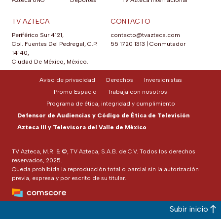
Azteca UNO
Deportes
TV Azteca Internacional
TV AZTECA
CONTACTO
Periférico Sur 4121,
contacto@tvazteca.com
Col. Fuentes Del Pedregal, C.P.
55 1720 1313
|
Conmutador
14140,
Ciudad De México, México.
Aviso de privacidad
Derechos
Inversionistas
Promo Espacio
Trabaja con nosotros
Programa de ética, integridad y cumplimiento
Defensor de Audiencias y Código de Ética de Televisión
Azteca III y Televisora del Valle de México
TV Azteca, M.R. & ©, TV Azteca, S.A.B. de C.V. Todos los derechos
reservados, 2025.
Queda prohibida la reproducción total o parcial sin la autorización
previa, expresa y por escrito de su titular.
Subir inicio