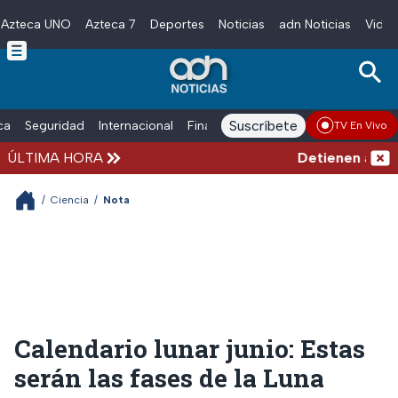
Azteca UNO
Azteca 7
Deportes
Noticias
adn Noticias
Video
Skip to main content
Suscríbete
ica
Seguridad
Internacional
Finanzas
adn Noticias Radio
Esp
TV En Vivo
ÚLTIMA HORA
Detienen al exgo
/
Ciencia
/
Nota
Calendario lunar junio: Estas
serán las fases de la Luna