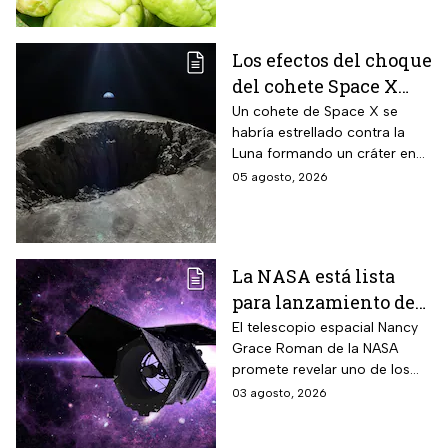
Ecología.
Los efectos del choque
del cohete Space X
contra la Luna
Un cohete de Space X se
habría estrellado contra la
Luna formando un cráter en
nuestro satélite natural, ¿qué
05 agosto, 2026
consecuencias tendrá? Aquí
te contamos.
La NASA está lista
para lanzamiento del
telescopio espacial
El telescopio espacial Nancy
Grace Roman de la NASA
Nancy Grace Roman
promete revelar uno de los
misterios más grandes del
03 agosto, 2026
Universo.