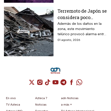
Terremoto de Japón se
considera poco
común; así lo
Además de los daños en la
zona, este movimiento
explican los expertos
telúrico provocó alarma entre
la comunidad científica
01 agosto, 2026
Cuenta de X / Twitter (se abre en una nuev
Cuenta de Instagram (se abre en una n
Cuenta de TikTok (se abre en una
Cuenta de YouTube (se abre 
Cuenta de Telegram (se a
Cuenta de Facebook 
Cuenta de Whats
En vivo
Azteca 7
adn Noticias
TV Azteca
Noticias
a más +