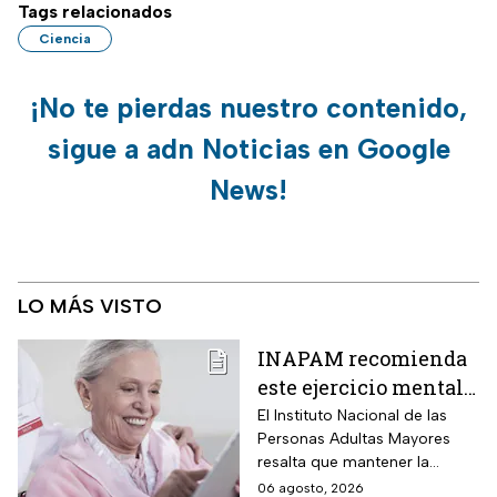
Tags relacionados
Ciencia
¡No te pierdas nuestro contenido,
sigue a adn Noticias en Google
News!
LO MÁS VISTO
INAPAM recomienda
este ejercicio mental
para adultos mayores
El Instituto Nacional de las
Personas Adultas Mayores
5 veces a la semana
resalta que mantener la
durante 3 meses para
disciplina es la clave para
06 agosto, 2026