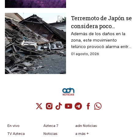
Terremoto de Japón se
considera poco
común; así lo
Además de los daños en la
zona, este movimiento
explican los expertos
telúrico provocó alarma entre
la comunidad científica
01 agosto, 2026
Cuenta de X / Twitter (se abre en una nuev
Cuenta de Instagram (se abre en una n
Cuenta de TikTok (se abre en una
Cuenta de YouTube (se abre 
Cuenta de Telegram (se a
Cuenta de Facebook 
Cuenta de Whats
En vivo
Azteca 7
adn Noticias
TV Azteca
Noticias
a más +