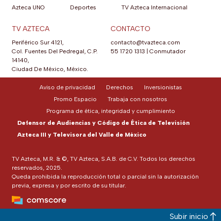
Azteca UNO
Deportes
TV Azteca Internacional
TV AZTECA
CONTACTO
Periférico Sur 4121,
contacto@tvazteca.com
Col. Fuentes Del Pedregal, C.P.
55 1720 1313
|
Conmutador
14140,
Ciudad De México, México.
Aviso de privacidad
Derechos
Inversionistas
Promo Espacio
Trabaja con nosotros
Programa de ética, integridad y cumplimiento
Defensor de Audiencias y Código de Ética de Televisión
Azteca III y Televisora del Valle de México
TV Azteca, M.R. & ©, TV Azteca, S.A.B. de C.V. Todos los derechos
reservados, 2025.
Queda prohibida la reproducción total o parcial sin la autorización
previa, expresa y por escrito de su titular.
Subir inicio