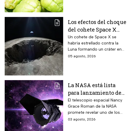
Ecología.
Los efectos del choque
del cohete Space X
contra la Luna
Un cohete de Space X se
habría estrellado contra la
Luna formando un cráter en
nuestro satélite natural, ¿qué
05 agosto, 2026
consecuencias tendrá? Aquí
te contamos.
La NASA está lista
para lanzamiento del
telescopio espacial
El telescopio espacial Nancy
Grace Roman de la NASA
Nancy Grace Roman
promete revelar uno de los
misterios más grandes del
03 agosto, 2026
Universo.