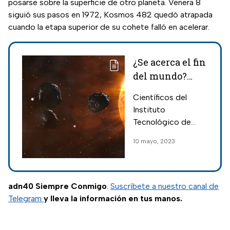
posarse sobre la superficie de otro planeta. Venera 8
siguió sus pasos en 1972, Kosmos 482 quedó atrapada
cuando la etapa superior de su cohete falló en acelerar.
¿Se acerca el fin
del mundo?
Esto dice la
Científicos del
ciencia
Instituto
Tecnológico de
Massachusetts, la
10 mayo, 2023
Universidad de
Harvard y otros
centros revelaron
información
adn40 Siempre Conmigo
.
Suscríbete a nuestro canal de
importante sobre el
Telegram
y lleva la información en tus manos.
final de la Tierra.