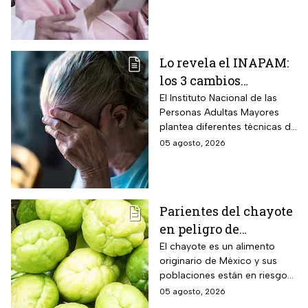
mejorar la atención
alcanzar los resultados
deseados.
Lo revela el INAPAM:
los 3 cambios
silenciosos que sufre
El Instituto Nacional de las
Personas Adultas Mayores
tu cerebro de forma
plantea diferentes técnicas de
natural al envejecer
estimulación mental para
05 agosto, 2026
mitigar los fallos de atención
y olvidos cotidianos.
Parientes del chayote
en peligro de
extinción, advierte
El chayote es un alimento
originario de México y sus
Instituto de Ecología
poblaciones están en riesgo
de desaparecer a corto plazo
05 agosto, 2026
de acuerdo con el Instituto de