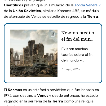
Sonda soviética
|
Getty Images
Científicos
prevén que un simulacro de la
sonda Venera 7
de la
Unión Soviética
, similar a Kosmos 482, un módulo
de aterrizaje de Venus se estrelle de regreso a la
Tierra
.
Newton predijo
el fin del mundo
y se acabaría en
Existen muchas
esta fecha
teorías sobre el fin
del mundo y
Newton realizó
7 mayo, 2025
algunas
proyecciones
respecto a la fecha
exacta del fin del
El
Kosmos
es un artefacto soviético que fue lanzado en
mundo, te
1972 con destino a
Venus
y desde entonces ha estado
explicamos qué
vagando en la periferia de la
Tierra
como una reliquia
concluyó.