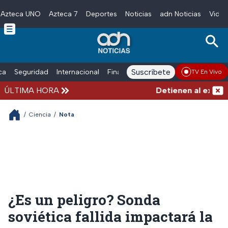
Azteca UNO
Azteca 7
Deportes
Noticias
adn Noticias
Video
Skip to main content
Suscríbete
ica
Seguridad
Internacional
Finanzas
adn Noticias Radio
Esp
TV En Vivo
ÚLTIMA HORA
Detienen al exgobern
/
Ciencia
/
Nota
¿Es un peligro? Sonda
soviética fallida impactará la