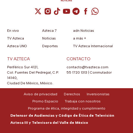
Cuenta de X / Twitter (se abre en una nuev
Cuenta de Instagram (se abre en una n
Cuenta de TikTok (se abre en una
Cuenta de YouTube (se abre 
Cuenta de Telegram (se a
Cuenta de Facebook 
Cuenta de Whats
En vivo
Azteca 7
adn Noticias
TV Azteca
Noticias
a más +
Azteca UNO
Deportes
TV Azteca Internacional
TV AZTECA
CONTACTO
Periférico Sur 4121,
contacto@tvazteca.com
Col. Fuentes Del Pedregal, C.P.
55 1720 1313
|
Conmutador
14140,
Ciudad De México, México.
Aviso de privacidad
Derechos
Inversionistas
Promo Espacio
Trabaja con nosotros
Programa de ética, integridad y cumplimiento
Defensor de Audiencias y Código de Ética de Televisión
Azteca III y Televisora del Valle de México