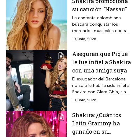
Shakira promociona
su canción "Nassau"
La cantante colombiana
buscará conquistar los
mercados musicales con su
álbum “Las mujeres ya no
10 junio, 2026
lloran”.
Aseguran que Piqué
le fue infiel a Shakira
con una amiga suya
El exjugador del Barcelona
no solo le habría sido infiel a
Shakira con Clara Chía, sino
que también con una de sus
10 junio, 2026
amigas cercanas.
Shakira: ¿Cuántos
Latin Grammy ha
ganado en su