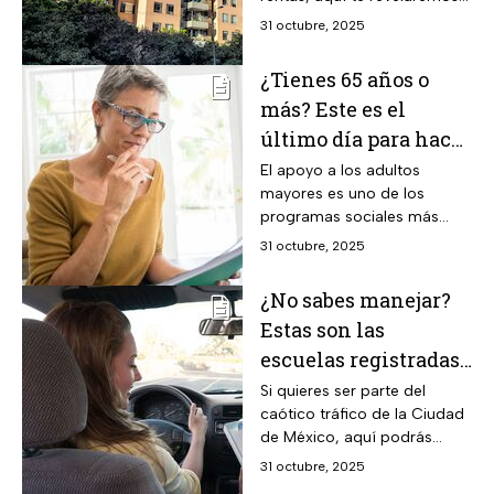
qué es lo que tienes que
31 octubre, 2025
hacer para poderlos sacar.
¿Tienes 65 años o
más? Este es el
último día para hacer
tu registro a la
El apoyo a los adultos
mayores es uno de los
Pensión Bienestar
programas sociales más
2023
importantes del actual
31 octubre, 2025
sexenio.
¿No sabes manejar?
Estas son las
escuelas registradas
ante Semovi para
Si quieres ser parte del
caótico tráfico de la Ciudad
que aprendas
de México, aquí podrás
conocer las escuelas de
31 octubre, 2025
manejo aprobadas por el