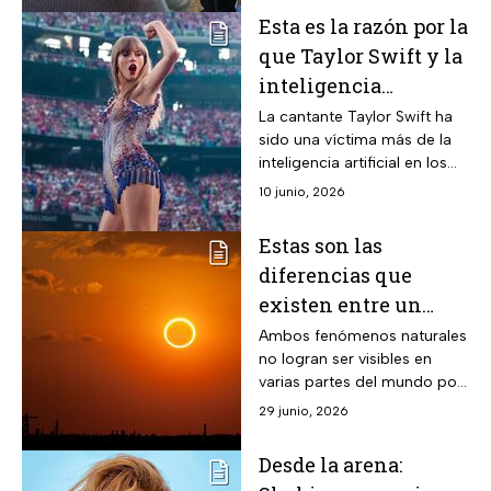
gobierno.
Esta es la razón por la
que Taylor Swift y la
inteligencia
artificial son
La cantante Taylor Swift ha
sido una víctima más de la
tendencia
inteligencia artificial en los
últimos días, ya que su
10 junio, 2026
imagen fue usada para
realizar malas prácticas.
Estas son las
diferencias que
existen entre un
eclipse solar y lunar
Ambos fenómenos naturales
no logran ser visibles en
varias partes del mundo por
diferentes circunstancias
29 junio, 2026
ambientales.
Desde la arena: