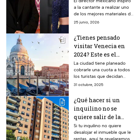
Guillermo del Toro
El director mexicano inspiró
a la cantante a realizar uno
de los mejores materiales de
su carrera.
25 junio, 2026
¿Tienes pensado
visitar Venecia en
2024? Este es el
impuesto obligatorio
La ciudad tiene planeado
cobrarle una cuota a todos
que pagarás a partir
los turistas que decidan
de abril
visitar sus atracciones a
31 octubre, 2025
partir de 2024.
¿Qué hacer si un
inquilino no se
quiere salir de la
casa que le rento?
Si tu inquilino no quiere
desalojar el inmueble que le
rentas, aquí te revelaremos