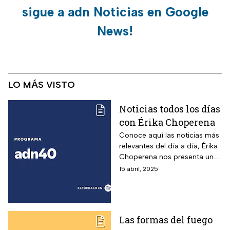
sigue a adn Noticias en Google
News!
LO MÁS VISTO
Noticias todos los días
con Érika Choperena
Conoce aquí las noticias más
relevantes del día a día, Érika
Choperena nos presenta un
resumen de los
15 abril, 2025
acontecimientos que debes
saber.
Las formas del fuego