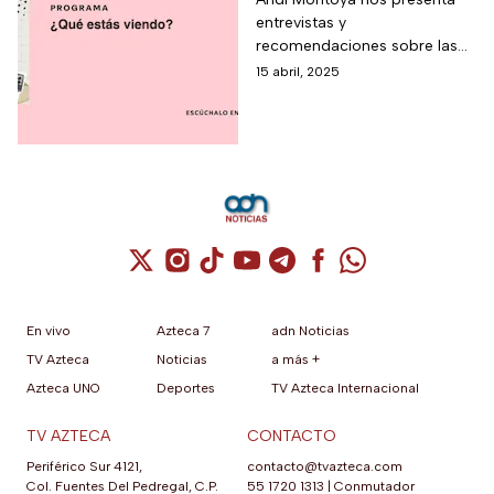
entrevistas y
recomendaciones sobre las
películas que no debes
15 abril, 2025
perderte, aquí las puedes
conocer.
Cuenta de X / Twitter (se abre en una nuev
Cuenta de Instagram (se abre en una n
Cuenta de TikTok (se abre en una
Cuenta de YouTube (se abre 
Cuenta de Telegram (se a
Cuenta de Facebook 
Cuenta de Whats
En vivo
Azteca 7
adn Noticias
TV Azteca
Noticias
a más +
Azteca UNO
Deportes
TV Azteca Internacional
TV AZTECA
CONTACTO
Periférico Sur 4121,
contacto@tvazteca.com
Col. Fuentes Del Pedregal, C.P.
55 1720 1313
|
Conmutador