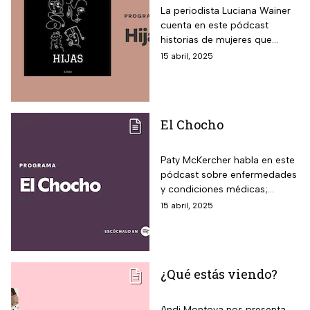
La periodista Luciana Wainer
cuenta en este pódcast
historias de mujeres que
desafían pactos de silencio;
15 abril, 2025
aquí lo puedes escuchar.
El Chocho
Paty McKercher habla en este
pódcast sobre enfermedades
y condiciones médicas;
conoce en este espacio
15 abril, 2025
todos los episodios.
¿Qué estás viendo?
Andi Montoya nos presenta