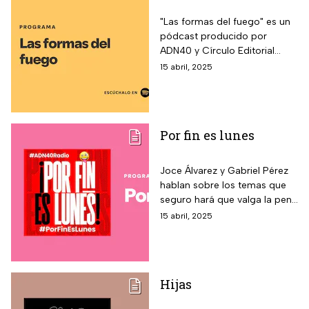
"Las formas del fuego" es un
pódcast producido por
ADN40 y Círculo Editorial
Azteca, escúchalo aquí.
15 abril, 2025
Por fin es lunes
Joce Álvarez y Gabriel Pérez
hablan sobre los temas que
seguro hará que valga la pena
la semana, aquí lo puedes
15 abril, 2025
conocer y escuchar.
Hijas