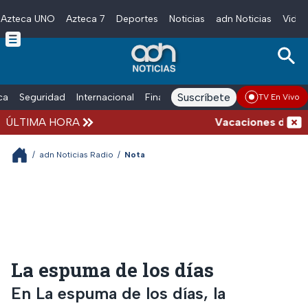
Azteca UNO
Azteca 7
Deportes
Noticias
adn Noticias
Video
Skip to main content
Suscríbete
ica
Seguridad
Internacional
Finanzas
adn Noticias Radio
Esp
TV En Vivo
ÚLTIMA HORA
Vacaciones de vera
/
adn Noticias Radio
/
Nota
La espuma de los días
En La espuma de los días, la