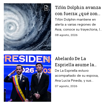
Tifón Dolphin avanza
con fuerza: ¿qué zonas
están en alerta?
Tifón Dolphin mantiene en
alerta a varias regiones de
Asia; conoce su trayectoria, la
fuerza de sus vientos y qué se
08 agosto, 2026
espera durante las próximas
horas.
Abelardo De La
Espriella asume la
presidencia de
De La Espriella estuvo
acompañado de su esposa,
Colombia; así fue su
Ana Lucía Pineda, y sus
atípica investidura en
cuatro hijos, además de los
07 agosto, 2026
Cali
más de mil invitados
nacionales e internacionales.