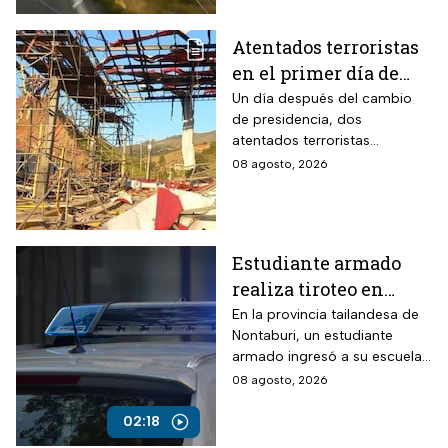
Atentados terroristas
en el primer día de
presidencia de
Un día después del cambio
de presidencia, dos
Abelardo De la
atentados terroristas
Espriella en Colombia
ocurrieron en Colombia
08 agosto, 2026
Estudiante armado
realiza tiroteo en
escuela de Tailandia
En la provincia tailandesa de
Nontaburi, un estudiante
armado ingresó a su escuela
y abrió fuego contra
08 agosto, 2026
compañeros y personal
docente.
02:18