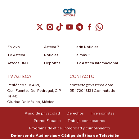
Cuenta de X / Twitter (se abre en una nuev
Cuenta de Instagram (se abre en una n
Cuenta de TikTok (se abre en una
Cuenta de YouTube (se abre 
Cuenta de Telegram (se a
Cuenta de Facebook 
Cuenta de Whats
En vivo
Azteca 7
adn Noticias
TV Azteca
Noticias
a más +
Azteca UNO
Deportes
TV Azteca Internacional
TV AZTECA
CONTACTO
Periférico Sur 4121,
contacto@tvazteca.com
Col. Fuentes Del Pedregal, C.P.
55 1720 1313
|
Conmutador
14140,
Ciudad De México, México.
Aviso de privacidad
Derechos
Inversionistas
Promo Espacio
Trabaja con nosotros
Programa de ética, integridad y cumplimiento
Defensor de Audiencias y Código de Ética de Televisión