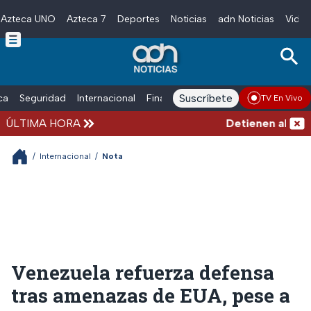
Azteca UNO
Azteca 7
Deportes
Noticias
adn Noticias
Video
Skip to main content
Suscríbete
ica
Seguridad
Internacional
Finanzas
adn Noticias Radio
Esp
TV En Vivo
ÚLTIMA HORA
Detienen al hombre
/
Internacional
/
Nota
Venezuela refuerza defensa
tras amenazas de EUA, pese a