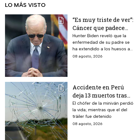
LO MÁS VISTO
“Es muy triste de ver”:
Cáncer que padece
Joe Biden se propaga
Hunter Biden reveló que la
enfermedad de su padre se
y causa metástasis
ha extendido a los huesos a
pesar del tratamiento.
08 agosto, 2026
Accidente en Perú
deja 13 muertos tras
choque entre una
El chófer de la miniván perdió
la vida; mientras que el del
miniván y un tráiler
tráiler fue detenido
08 agosto, 2026