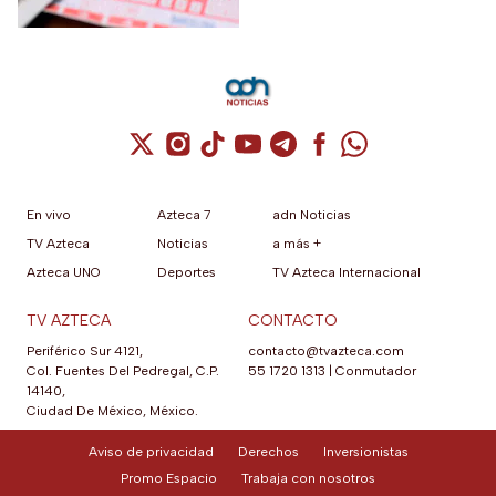
Cuenta de X / Twitter (se abre en una nuev
Cuenta de Instagram (se abre en una n
Cuenta de TikTok (se abre en una
Cuenta de YouTube (se abre 
Cuenta de Telegram (se a
Cuenta de Facebook 
Cuenta de Whats
En vivo
Azteca 7
adn Noticias
TV Azteca
Noticias
a más +
Azteca UNO
Deportes
TV Azteca Internacional
TV AZTECA
CONTACTO
Periférico Sur 4121,
contacto@tvazteca.com
Col. Fuentes Del Pedregal, C.P.
55 1720 1313
|
Conmutador
14140,
Ciudad De México, México.
Aviso de privacidad
Derechos
Inversionistas
Promo Espacio
Trabaja con nosotros