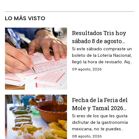
LO MÁS VISTO
Resultados Tris hoy
sábado 8 de agosto
2026: consulta los
Si este sábado compraste un
boleto de la Lotería Nacional,
números ganadores
llegó la hora de revisarlo. Aquí
de la Lotería Nacional
te contamos los resultados
09 agosto, 2026
del Tris de hoy 8 de agosto.
Fecha de la Feria del
Mole y Tamal 2026
para que deleites tu
Si eres de los que les gusta
disfrutar de la gastronomía
paladar
mexicana, no te puedes
perder la Feria del Mole y
08 agosto, 2026