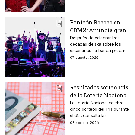
después de las 2 de la
mañana.
Panteón Rococó en
CDMX: Anuncia gran
cierre de gira en el
Después de celebrar tres
décadas de ska sobre los
Estadio GNP
escenarios, la banda prepara
una última gran fiesta de su
07 agosto, 2026
gira Generación 95; habrá
diferentes preventas para
conseguir boletos.
Resultados sorteo Tris
de la Lotería Nacional
hoy viernes 7 de
La Lotería Nacional celebra
cinco sorteos del Tris durante
agosto 2026: Consulta
el día; consulta las
los números
combinaciones ganadoras y
08 agosto, 2026
ganadores
descubre si la suerte estuvo
de tu lado.