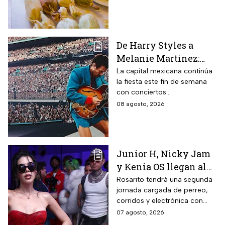
Tamal 2026 para que
consientas a tu estómago.
De Harry Styles a
Melanie Martinez:
Estos son los mejores
La capital mexicana continúa
la fiesta este fin de semana
conciertos hoy 8 de
con conciertos
agosto
internacionales y obras de
08 agosto, 2026
teatro imperdibles. Checa
horarios y precios.
Junior H, Nicky Jam
y Kenia OS llegan al
Baja Beach Fest 2026:
Rosarito tendrá una segunda
jornada cargada de perreo,
Estos son los horarios
corridos y electrónica con
del sábado
Farruko, Jowell y Randy, Zion y
07 agosto, 2026
más; la música seguirá hasta