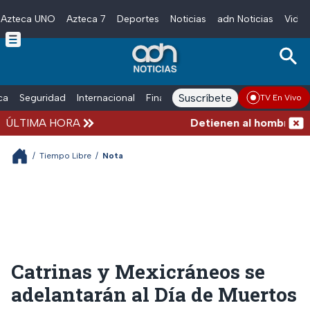
Azteca UNO
Azteca 7
Deportes
Noticias
adn Noticias
Video
Skip to main content
Suscríbete
ica
Seguridad
Internacional
Finanzas
adn Noticias Radio
Esp
TV En Vivo
ÚLTIMA HORA
Detienen al hombre que e
/
Tiempo Libre
/
Nota
Catrinas y Mexicráneos se
adelantarán al Día de Muertos