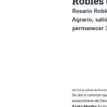
Robles 
Rosario Roble
Agrario, sali
permanecer 3
Así fue la salida de Rosa
Se dio a conocer qu
exsecretaria de Desa
Santa
Martha
Acatit