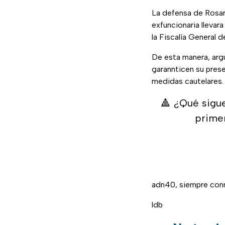
La defensa de Rosar
exfuncionaria llevar
la Fiscalía General d
De esta manera, arg
garannticen su prese
medidas cautelares.
🔺 ¿Qué sigu
primer
adn40, siempre conm
ldb