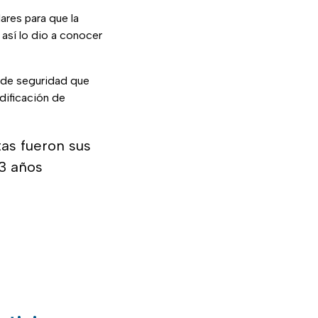
res para que la
 así lo dio a conocer
 de seguridad que
odificación de
tas fueron sus
 3 años