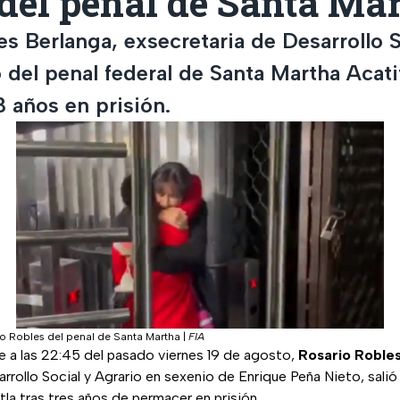
del penal de Santa Ma
s Berlanga, exsecretaria de Desarrollo S
ó del penal federal de Santa Martha Acati
 años en prisión.
rio Robles del penal de Santa Martha
|
FIA
e a las 22:45 del pasado viernes 19 de agosto,
Rosario
Roble
rrollo Social y Agrario en sexenio de Enrique Peña Nieto, salió 
la tras tres años de permacer en prisión.