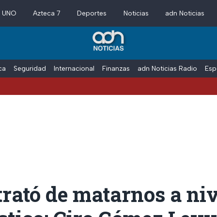
a UNO
Azteca 7
Deportes
Noticias
adn Noticias
ica
Seguridad
Internacional
Finanzas
adn Noticias Radio
Esp
rató de matarnos a niv