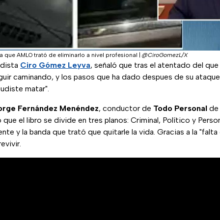
que AMLO trató de eliminarlo a nivel profesional
|
@CiroGomezL/X
odista
Ciro Gómez Leyva
, señaló que tras el atentado del que
eguir caminando, y los pasos que ha dado despues de su ataque
udiste matar".
orge Fernández Menéndez
, conductor de
Todo Personal
d
e el libro se divide en tres planos: Criminal, Político y Person
nte y la banda que trató que quitarle la vida. Gracias a la "falta
evivir.