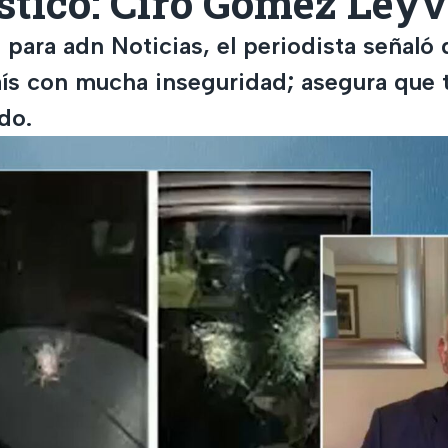
stico: Ciro Gómez Ley
 para adn Noticias, el periodista señaló
aís con mucha inseguridad; asegura que t
do.