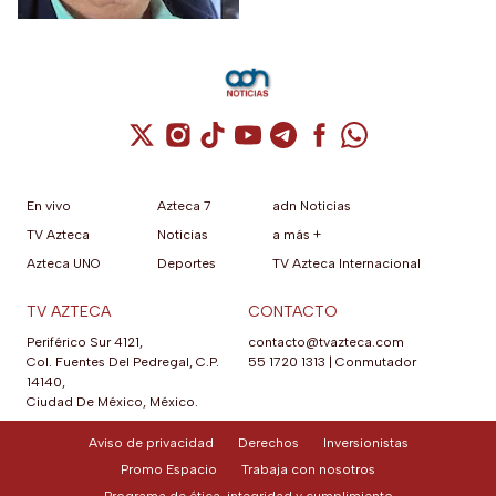
Cuenta de X / Twitter (se abre en una nuev
Cuenta de Instagram (se abre en una n
Cuenta de TikTok (se abre en una
Cuenta de YouTube (se abre 
Cuenta de Telegram (se a
Cuenta de Facebook 
Cuenta de Whats
En vivo
Azteca 7
adn Noticias
TV Azteca
Noticias
a más +
Azteca UNO
Deportes
TV Azteca Internacional
TV AZTECA
CONTACTO
Periférico Sur 4121,
contacto@tvazteca.com
Col. Fuentes Del Pedregal, C.P.
55 1720 1313
|
Conmutador
14140,
Ciudad De México, México.
Aviso de privacidad
Derechos
Inversionistas
Promo Espacio
Trabaja con nosotros