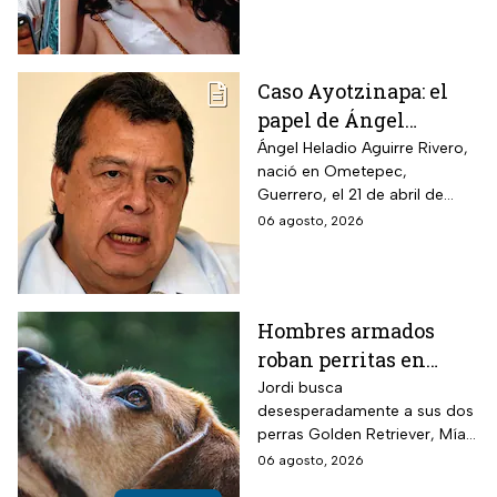
abuela paterna, ocurrieron los
hechos.
Caso Ayotzinapa: el
papel de Ángel
Aguirre en la
Ángel Heladio Aguirre Rivero,
nació en Ometepec,
desaparición de los
Guerrero, el 21 de abril de
normalistas en 2014
1956. Estudió la Licenciatura
06 agosto, 2026
de Economía en la UNAM.
Hombres armados
roban perritas en
Veracruz
Jordi busca
desesperadamente a sus dos
perras Golden Retriever, Mía y
Camila, de seis años, robadas
06 agosto, 2026
el 28 de julio por un comando