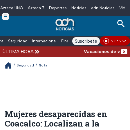
Azteca UNO
Azteca 7
Deportes
Noticias
adn Noticias
Video
Skip to main content
Suscríbete
ica
Seguridad
Internacional
Finanzas
adn Noticias Radio
Esp
TV En Vivo
ÚLTIMA HORA
Vacaciones de verano co
/
Seguridad
/
Nota
Mujeres desaparecidas en
Coacalco: Localizan a la