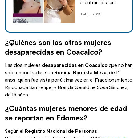
desaparecida en
el entrando a un
Coyoacán; esto
domicilio en la calle
3 abril, 2025
sucedió
Zolin, colonia
Pedregal de Santo
Domingo,
Coyoacán, en
¿Quiénes son las otras mujeres
compañía de dos
desaparecidas en Coacalco?
mujeres.
Las dos mujeres
desaparecidas en Coacalco
que no han
sido encontradas son
Romina Bautista Meza
, de 16
años, quien fue vista por última vez en el Fraccionamiento
Rinconada San Felipe; y Brenda Geraldine Sosa Sánchez,
de 15 años.
¿Cuántas mujeres menores de edad
se reportan en Edomex?
Según el
Registro Nacional de Personas