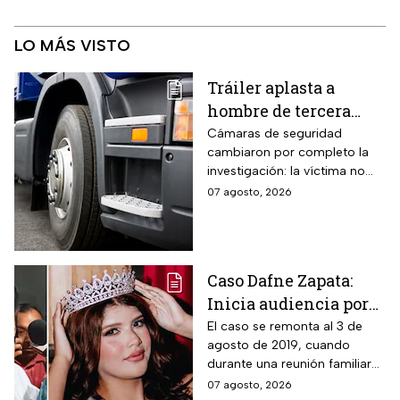
LO MÁS VISTO
Tráiler aplasta a
hombre de tercera
edad: el culpable sigue
Cámaras de seguridad
cambiaron por completo la
prófugo: VIDEO
investigación: la víctima no
intentaba cruzar la avenida
07 agosto, 2026
cuando cayó al paso de la
unidad pesada.
Caso Dafne Zapata:
Inicia audiencia por
abuso sexual
El caso se remonta al 3 de
agosto de 2019, cuando
cometido por su padre
durante una reunión familiar
celebrada en la casa de la
07 agosto, 2026