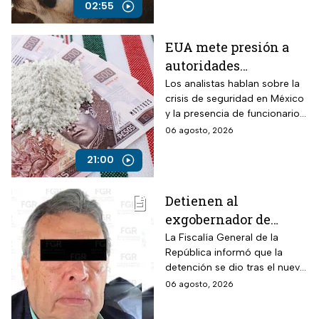
armado en la autopista
02:55
Puebla-Tuxpan.
EUA mete presión a
autoridades
mexicanas para
Los analistas hablan sobre la
crisis de seguridad en México
combatir al
y la presencia de funcionarios
narcotráfico y detener
corruptos en el narcotráfico
06 agosto, 2026
a funcionarios
corruptos
21:00
Detienen al
exgobernador de
Guerrero, Ángel
La Fiscalía General de la
República informó que la
Aguirre, por el Caso
detención se dio tras el nuevo
Ayotzinapa
modelo de investigación
06 agosto, 2026
sobre la desaparición de los
43 normalistas