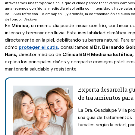
Atravesamos una temporada en la que el clima parece tener varios cambio
amanecemos con frío, al mediodía el sol brilla con intensidad y hace calor, 
las lluvias refrescan —o empapan—, y además, la contaminación se cuela c
de fondo.
|
Archivo
En
México,
un mismo día puede iniciar con frío, continuar co
intenso y terminar con lluvia. Esta inestabilidad climática im
directamente en la piel, debilitando su barrera natural. Para 
cómo
proteger el cutis,
consultamos al
Dr. Bernardo Gol
Hans,
director médico de
Clínica BGH Medicina Estética,
explica los principales daños y comparte consejos prácticos
mantenerla saludable y resistente.
Experta desarrolla g
de tratamientos para 
piel según tu edad
La Dra. Guadalupe Villa p
una guía de tratamientos
faciales según la edad, par
cuidar la piel con inteligen