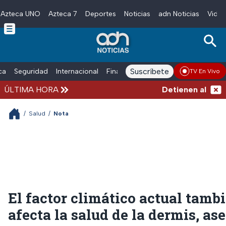
Azteca UNO
Azteca 7
Deportes
Noticias
adn Noticias
Video
Skip to main content
Suscríbete
ica
Seguridad
Internacional
Finanzas
adn Noticias Radio
Esp
TV En Vivo
ÚLTIMA HORA
Detienen al hombre 
/
Salud
/
Nota
El factor climático actual tamb
afecta la salud de la dermis, as