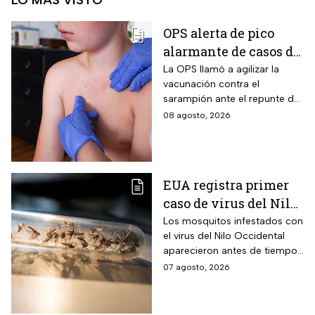
LO MÁS VISTO
OPS alerta de pico
alarmante de casos de
sarampión
La OPS llamó a agilizar la
vacunación contra el
sarampión ante el repunte de
casos en América
08 agosto, 2026
EUA registra primer
caso de virus del Nilo
Occidental de 2026
Los mosquitos infestados con
el virus del Nilo Occidental
aparecieron antes de tiempo
en EUA; ya se registró el
07 agosto, 2026
primer caso en una persona