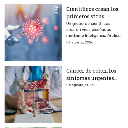
Científicos crean los
primeros virus
diseñados por la IA,
Un grupo de científicos
crearon virus diseñados
¿son peligrosos para
mediante Inteligencia Artificial
los humanos?
pero se han encendido las
07 agosto, 2026
alertar sobre cómo garantizar
su seguridad.
Cáncer de colon: los
síntomas urgentes
que te advierten que
06 agosto, 2026
ya está presente