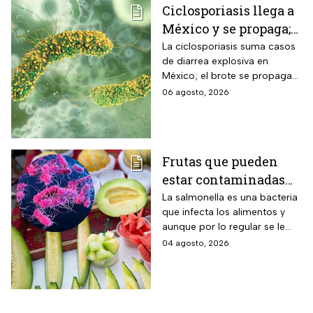
Ciclosporiasis llega a
México y se propaga;
activan protocolos
La ciclosporiasis suma casos
de diarrea explosiva en
para revisar frutas y
México; el brote se propaga
verduras
en el territorio nacional
06 agosto, 2026
Frutas que pueden
estar contaminadas
de salmonella y cómo
La salmonella es una bacteria
que infecta los alimentos y
protegerte del
aunque por lo regular se le
contagio
relaciona con el huevo,
04 agosto, 2026
algunas frutas pueden estar
contaminadas.