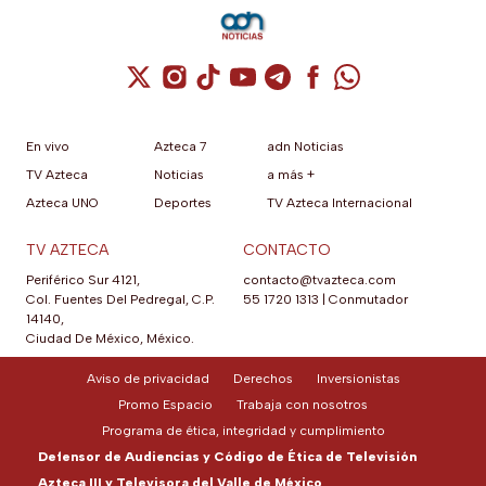
Cuenta de X / Twitter (se abre en una nuev
Cuenta de Instagram (se abre en una n
Cuenta de TikTok (se abre en una
Cuenta de YouTube (se abre 
Cuenta de Telegram (se a
Cuenta de Facebook 
Cuenta de Whats
En vivo
Azteca 7
adn Noticias
TV Azteca
Noticias
a más +
Azteca UNO
Deportes
TV Azteca Internacional
TV AZTECA
CONTACTO
Periférico Sur 4121,
contacto@tvazteca.com
Col. Fuentes Del Pedregal, C.P.
55 1720 1313
|
Conmutador
14140,
Ciudad De México, México.
Aviso de privacidad
Derechos
Inversionistas
Promo Espacio
Trabaja con nosotros
Programa de ética, integridad y cumplimiento
Defensor de Audiencias y Código de Ética de Televisión
Azteca III y Televisora del Valle de México