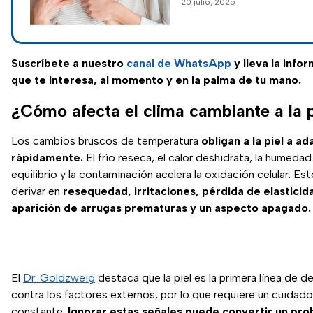
20 julio, 2025
sin alterar su esencia natura
Suscríbete a nuestro
canal de WhatsApp
y lleva la info
que te interesa, al momento y en la palma de tu mano.
¿Cómo afecta el clima cambiante a la p
Los cambios bruscos de temperatura
obligan a la piel a a
rápidamente.
El frío reseca, el calor deshidrata, la humedad
equilibrio y la contaminación acelera la oxidación celular. E
derivar en
resequedad, irritaciones, pérdida de elasticid
aparición de arrugas prematuras y un aspecto apagado.
El
Dr. Goldzweig
destaca que la piel es la primera línea de d
contra los factores externos, por lo que requiere un cuidado
constante.
Ignorar estas señales puede convertir un pr