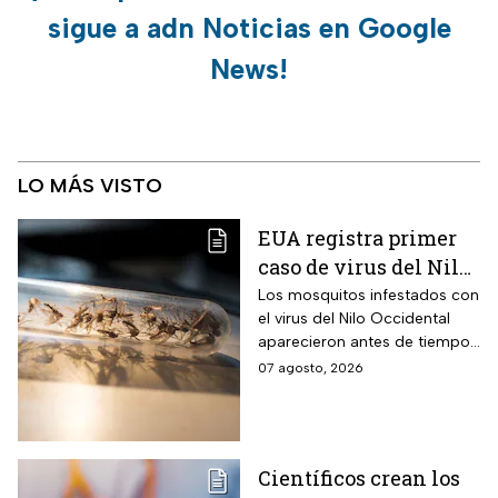
sigue a adn Noticias en Google
News!
LO MÁS VISTO
EUA registra primer
caso de virus del Nilo
Occidental de 2026
Los mosquitos infestados con
el virus del Nilo Occidental
aparecieron antes de tiempo
en EUA; ya se registró el
07 agosto, 2026
primer caso en una persona
Científicos crean los