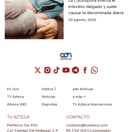
para niños ante los
La Cyclospora infecta el
intestino delgado y suele
riesgos por cyclospora
causar la denominada diarrea
explosiva, de acuerdo con
03 agosto, 2026
autoridades sanitarias.
Cuenta de X / Twitter (se abre en una nuev
Cuenta de Instagram (se abre en una n
Cuenta de TikTok (se abre en una
Cuenta de YouTube (se abre 
Cuenta de Telegram (se a
Cuenta de Facebook 
Cuenta de Whats
En vivo
Azteca 7
adn Noticias
TV Azteca
Noticias
a más +
Azteca UNO
Deportes
TV Azteca Internacional
TV AZTECA
CONTACTO
Periférico Sur 4121,
contacto@tvazteca.com
Col. Fuentes Del Pedregal, C.P.
55 1720 1313
|
Conmutador