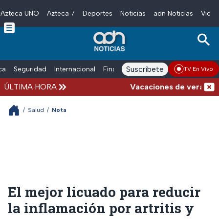
Azteca UNO
Azteca 7
Deportes
Noticias
adn Noticias
Video
Skip to main content
Suscríbete
ica
Seguridad
Internacional
Finanzas
adn Noticias Radio
Esp
TV En Vivo
ÚLTIMA HORA
Vacaciones de verano compl
/
Salud
/
Nota
El mejor licuado para reducir
la inflamación por artritis y