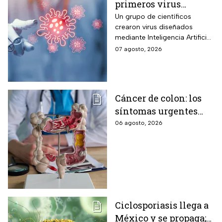
primeros virus
diseñados por la IA,
Un grupo de científicos
crearon virus diseñados
¿son peligrosos para
mediante Inteligencia Artificial
los humanos?
pero se han encendido las
07 agosto, 2026
alertar sobre cómo garantizar
su seguridad.
Cáncer de colon: los
síntomas urgentes
que te advierten que
06 agosto, 2026
ya está presente
Ciclosporiasis llega a
México y se propaga;