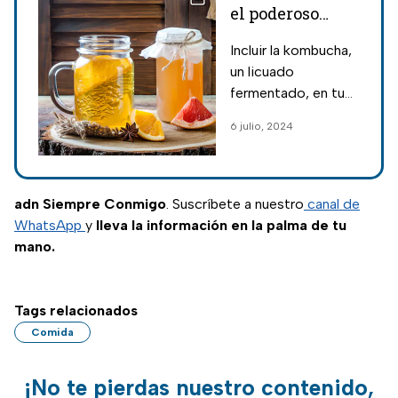
el poderoso
licuado natural
Incluir la kombucha,
para
un licuado
desinflamar el
fermentado, en tu
vientre
dieta diaria será una
6 julio, 2024
excelente decisión,
ya que es un gran
aliado para reducir la
inflamación
adn Siempre Conmigo
. Suscríbete a nuestro
canal de
abdominal.
WhatsApp
y
lleva la información en la palma de tu
mano.
Tags relacionados
Comida
¡No te pierdas nuestro contenido,