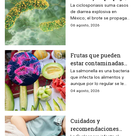
activan protocolos
La ciclosporiasis suma casos
de diarrea explosiva en
para revisar frutas y
México; el brote se propaga
verduras
en el territorio nacional
06 agosto, 2026
Frutas que pueden
estar contaminadas
de salmonella y cómo
La salmonella es una bacteria
que infecta los alimentos y
protegerte del
aunque por lo regular se le
contagio
relaciona con el huevo,
04 agosto, 2026
algunas frutas pueden estar
contaminadas.
Cuidados y
recomendaciones